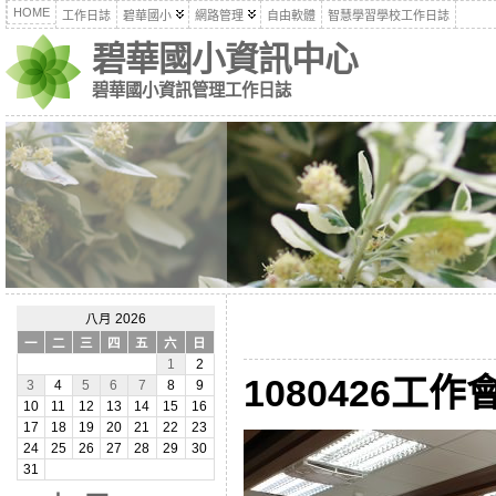
HOME
工作日誌
碧華國小
網路管理
自由軟體
智慧學習學校工作日誌
碧華國小資訊中心
碧華國小資訊管理工作日誌
八月 2026
一
二
三
四
五
六
日
1
2
1080426工作會
3
4
5
6
7
8
9
10
11
12
13
14
15
16
17
18
19
20
21
22
23
24
25
26
27
28
29
30
31