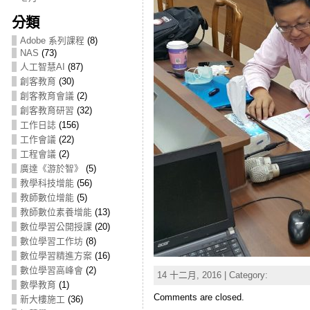
分類
Adobe 系列課程
(8)
NAS
(73)
人工智慧AI
(87)
創客教育
(30)
創客教育會議
(2)
創客教育研習
(32)
工作日誌
(156)
工作會議
(22)
工程會議
(2)
廣達《游於智》
(5)
教學科技增能
(56)
教師數位增能
(5)
教師數位素養增能
(13)
數位學習公開授課
(20)
數位學習工作坊
(8)
數位學習精進方案
(16)
數位學習高峰會
(2)
14 十二月, 2016 | Category:
數學教育
(1)
Comments are closed.
新大樓施工
(36)