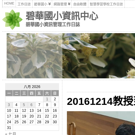
HOME
工作日誌
碧華國小
網路管理
自由軟體
智慧學習學校工作日誌
碧華國小資訊中心
碧華國小資訊管理工作日誌
八月 2026
一
二
三
四
五
六
日
20161214教
1
2
3
4
5
6
7
8
9
10
11
12
13
14
15
16
17
18
19
20
21
22
23
24
25
26
27
28
29
30
31
« 七月