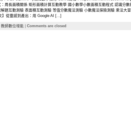
式：周長面積關係 矩形面積計算互動教學 國小數學小數面積互動程式 認識分數
樣解題互動測驗 表面積互動測驗 等值分數魔法測驗 小數魔法探險測驗 乘法大冒
靈感到產出：用 Google AI […]
,
教師數位增能
|
Comments are closed