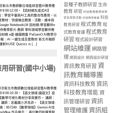
習種子教師研習
生命
度第5梯次新北市教師數位增能研習暨AI教學應
00-12:00，【因材網生成式AI】
教育
研習
科技教育教學與學
(2)：學習平臺與AI工具的整合性應用，以
科技
習及探索活動
科技教育會議
鍵生成全套教材：快速做出教案、活動、繪本與
程式教育
程
教育研習
 NotebookLM 因材網-學習夥伴e
夥伴教學影片-教師 學科領域學習夥伴教
程式教育
式教育會議
網 e度-繪圖精靈 PaGamO AI教學分
研習
程式設計研習
 簡報：AI 一鍵生成全套教材 新北市親師
SE Quizizz is […]
網站維運
網路管
理
網頁設計
網頁設計研習
資
資訊教育研習
用研習(國中小場)
訊教育輔導團
資訊
資訊科技教育
年度第5梯次新北市教師數位增能研習暨AI教學應
科技教育增能
資
00-10:30，【語文領域-國語文】從
i AI生成數學可視化教材分享與實作。 講師：
資訊
訊管理研習
流。 講師：忠義國小洪含詩。 【語文領域-
957249 【數學領域】Gemini AI生
資訊組
管理維護
e48npyh8kw 作品展示： 兩位數四則運算程