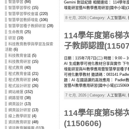
智慧學習
(84)
Gemini 對話紀錄 相關連結： 114
增能研習暨AI教學應用研習(國中小場)(11
智慧學習學校
(15)
智慧學習學校會議
(220)
8 七月, 2026 | Category:
人工智慧AI,
智慧學習教師增能
(106)
智慧學習種子教師研習
(28)
生命教育
(25)
114學年度第6
研習
(19)
子教師認證(11507
科技教育教學與學習及探索
活動
(6)
科技教育會議
(5)
日期：115年7月7日(二) 時間：9:00 
科技教育研習
(15)
AI 生成數學可視化教材分享與實作 下午
程式教育
(40)
增能研習與AI教學應用暨智慧學習種子教師認證
程式教育會議
(21)
可視化數學教材 邀請碼：083141 Padl
程式教育研習
(44)
題：AI 在國語課的高效應用： Padle
習暨AI教學應用研習(國中小場)(115060
程式設計研習
(26)
網站維運
(152)
7 七月, 2026 | Category:
人工智慧AI,
網路管理
(38)
網頁設計
(13)
網頁設計研習
(13)
114學年度第5梯
線上教學研習
(4)
(1150606)
資訊教育研習
(48)
資訊教育輔導團
(113)