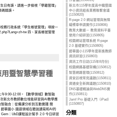
新北市115學年度高中職暨國
生生日有誤，請進一步檢視「學籍管理」
中小資訊組長業務聯繫會議
核碼錯誤。
(1150820)
R-page 2.0 網站管理與無障
礙標章申請實作(1150806)
將校務行政系統「學生帳號管理」項按一
教育大數據－ 教育資料平臺
2.php?Lang=zh-tw 四、家長帳號管理
使用介紹研習(1150805)
校園網站管理系統 R-page
2.0 基礎實作(1150805)
碧華國小115學年度新進教師
資訊研習(1150803)
資訊工作日誌(115年8月份)
校園網路基礎架構(1150812)
應用暨智慧學習種
智慧網路管理(1150812)
資安訪視常見議題(1150811)
資通安全新興議題(1150810)
DNS基礎概論與WebDNS實
作(1150811)
上午9:00-12:00，【數學領域】數智融
6梯次新北市教師數位增能研習與AI教學應
Jamf Pro 基礎入門（iPad）
(1150807)
材：數智融合：從備課分析到互動實踐 簡
08 碧華國小 國語領域在聽說讀寫和AI的
分類
 Gem：UbD課程設計幫手 2.0 今日研習