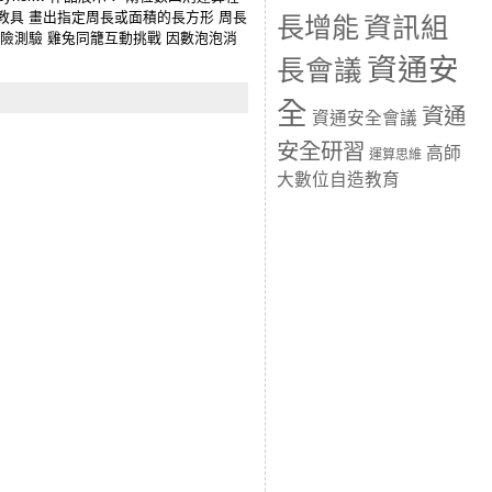
教具 畫出指定周長或面積的長方形 周長
長增能
資訊組
險測驗 雞兔同籠互動挑戰 因數泡泡消
資通安
長會議
全
資通
資通安全會議
安全研習
高師
運算思維
大數位自造教育