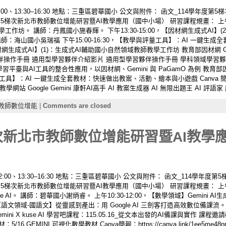
–12:00、13:30–16:30 地點：三重區碧華國小 公文與附件： 函文_114學年
5梯次新北市教師數位增能研習暨AI教學應用（國中小場） 研習課程規畫： 上午9:
學工作坊。 講師：丹鳳國小施春輝。 下午13:30-15:00，【因材網生成式AI】
例。 講師：海山國小吳瑞福 下午15:00-16:30，【教學與評量工具】：AI 一
成式AI】(1)：生成式AI輔助國小自然領域教師教學工作坊 教育部因材網 Google
夥伴操作手冊 通用型學習夥伴介紹影片 通用型學習夥伴操作手冊 學科領域學習
習平臺與AI工具的整合性應用，以因材網、Gemini 與 PaGamO 為例 教育部因材
與評量工具】：AI 一鍵生成全套教材：快速做出教案、活動、繪本與小遊戲 Canva
oogle Gemini 康軒AI高手 AI 教案生成器 AI 無限出題王 AI 評語家 康軒KU
教師數位增能
|
Comments are closed
次新北市教師數位增能研習暨AI教學應
0–12:00、13:30–16:30 地點：三重區碧華國小 公文與附件： 函文_114學
5梯次新北市教師數位增能研習暨AI教學應用（國中小場） 研習課程規畫： 上午9:
use AI。 講師：碧華國小謝炳睿。 上午10:30-12:00，【數學領域】Gemin
0，【語文領域-國語文】從靈感到產出：用 Google AI 三劍客打造高效數位備課
i X kuse AI 學習吧課程：115.05.16_從文本出發的AI備課與實作 課程邀請碼：
16 GEMINI 可視化數學教材 Canva簡報：https://canva.link/1ee5m