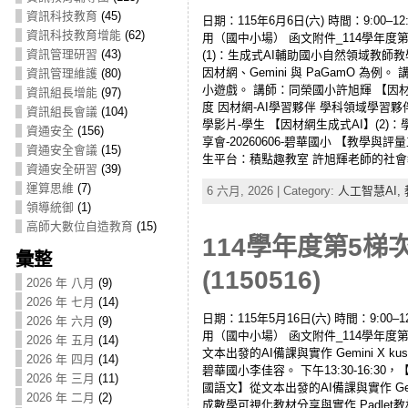
資訊科技教育
(45)
日期：115年6月6日(六) 時間：9:00
資訊科技教育增能
(62)
用（國中小場） 函文附件_114學年度第
資訊管理研習
(43)
(1)：生成式AI輔助國小自然領域教師教
因材網、Gemini 與 PaGamO 為
資訊管理維護
(80)
小遊戲。 講師：同榮國小許旭輝 【因材網生
資訊組長增能
(97)
度 因材網-AI學習夥伴 學科領域學習
資訊組長會議
(104)
學影片-學生 【因材網生成式AI】(2)：學
資通安全
(156)
享會-20260606-碧華國小 【教學
資通安全會議
(15)
生平台：積點趣教室 許旭輝老師的社會教學網站 G
資通安全研習
(39)
運算思維
(7)
6 六月, 2026 | Category:
人工智慧AI,
領導統御
(1)
高師大數位自造教育
(15)
114學年度第5梯
彙整
(1150516)
2026 年 八月
(9)
2026 年 七月
(14)
日期：115年5月16日(六) 時間：9:0
2026 年 六月
(9)
用（國中小場） 函文附件_114學年度第
2026 年 五月
(14)
文本出發的AI備課與實作 Gemini X k
2026 年 四月
(14)
碧華國小李佳容。 下午13:30-16:3
2026 年 三月
(11)
國語文】從文本出發的AI備課與實作 Gemin
2026 年 二月
(2)
成數學可視化教材分享與實作 Padlet教材：5/