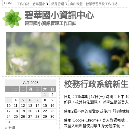
HOME
工作日誌
碧華國小
網路管理
自由軟體
智慧學習學校工作日誌
碧華國小資訊中心
碧華國小資訊管理工作日誌
校務行政系統新生自
八月 2026
一
二
三
四
五
六
日
1
2
日期：115年8月17日(一) 時間：上午
3
4
5
6
7
8
9
起見，校外無法瀏覽。 以學生帳號登入
10
11
12
13
14
15
16
使用2種不同的瀏覽器或使用「無痕式
17
18
19
20
21
22
23
24
25
26
27
28
29
30
使用 Google Chrome，登入教師帳
31
次登入帳密皆使用學生身分證字號 。
« 七月