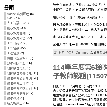
設定自訂帳號： 依校務行政系統「自
分類
中的學生資料。 只要輸入有誤，若檢
Adobe 系列課程
(8)
還原密碼： 導師的校務行政系統「學生
NAS
(73)
人工智慧AI
(87)
若自訂帳號後，密碼未設定，則登入時
創客教育
(30)
下，以更新目前狀態。 三、新北校園通 新北校園通AP
創客教育會議
(2)
家長帳號管理手冊_20201224 五、家
創客教育研習
(32)
工作日誌
(156)
家長人事管理手冊_20210105 相關連結
工作會議
(22)
31 七月, 2026 | Category:
教師數位增
工程會議
(2)
廣達《游於智》
(5)
教學科技增能
(56)
114學年度第6
教師數位增能
(5)
教師數位素養增能
(13)
子教師認證(11507
數位學習公開授課
(20)
數位學習工作坊
(8)
日期：115年7月8日(三) 時間：9:00 
數位學習精進方案
(16)
合：從備課分析到互動實踐 下午1:00-
數位學習高峰會
(2)
用暨智慧學習種子教師認證 115E000
數學教育
(1)
報：數智融合：從備課分析到互動實踐0707
新大樓施工
(36)
結合應用 Gemini Gem：新北市實踐國