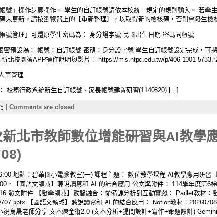
訂帳號」操作步驟操作。 學生的自訂帳號請依本校統一規定的規則輸入。 若學
核碼未更新，請按瀏覽器上的【重新整理】，以取得新的檢核碼，否則會發生檢
帳號管理」可還原學生密碼為： 身分證字號 民國出生日期 密碼同帳號
帳密預設為： 帳號：自訂帳號 密碼：身分證字號 學生自訂帳號設定完成，可
P操作說明與影片： https://mis.ntpc.edu.tw/p/406-1001-5733,r
長人事管理
： 校務行政系統新生自訂帳號、家長帳號建置研習(1140820) […]
能
|
Comments are closed
梯次新北市教師數位增能研習與AI教學
08)
– 16:00 地點：碧華國小電腦教室(一) 課程主題： 數位教學課程-AI教學應用研習 
4:00，【國語文領域】聽說讀寫和 AI 的結合應用 公文與附件： 114學年度第
3616 發文附件 【數學領域】數智融合：從備課分析到互動實踐： Padlet教
.pptx 【國語文領域】聽說讀寫和 AI 的結合應用： Notion教材：202607
小祝育晟老師分享-文本煉金術2.0 (文本分析+提問設計+寫作+命題設計) Gemini