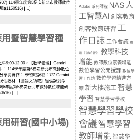
07) 114學年度第5梯次新北市教師數位
人
NAS
Adobe 系列課程
50516) […]
工智慧AI
創客教育
工
創客教育研習
應用暨智慧學習種
作日誌
工作會議
廣
教學科技
達《游於智》
增能
教師數位素養增能
9:00-12:00，【數學領域】Gemini
件： 114學年度第6梯次新北市教師數位
數位學習公開授課
數位學
享與實作： 學習吧課程：7/7 Gemini
數位學習精進方
習工作坊
生成數學可視化教材 【國語文領域】從備課到命
智慧
 114學年度第5梯次新北市教師數位增能研
新大樓施工
案
16) […]
學習
智慧學習學校
智慧學習學校
用研習(國中小場)
會議
智慧學習
教師增能
智慧學