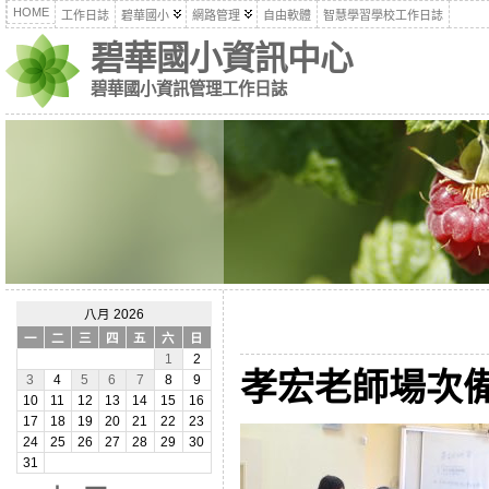
HOME
工作日誌
碧華國小
網路管理
自由軟體
智慧學習學校工作日誌
碧華國小資訊中心
碧華國小資訊管理工作日誌
八月 2026
一
二
三
四
五
六
日
1
2
孝宏老師場次備
3
4
5
6
7
8
9
10
11
12
13
14
15
16
17
18
19
20
21
22
23
24
25
26
27
28
29
30
31