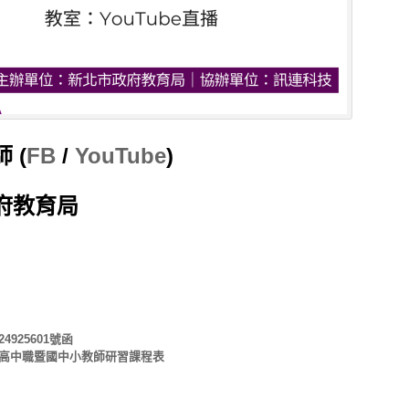
 (
FB
/
YouTube
)
府教育局
925601號函
立高中職暨國中小教師研習課程表