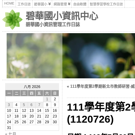
HOME
工作日誌
碧華國小
網路管理
自由軟體
智慧學習學校工作日誌
碧華國小資訊中心
碧華國小資訊管理工作日誌
«
111學年度第2學期新北市教師研習-威力導
八月 2026
一
二
三
四
五
六
日
1
2
111學年度第
3
4
5
6
7
8
9
10
11
12
13
14
15
16
(1120726)
17
18
19
20
21
22
23
24
25
26
27
28
29
30
31
« 七月