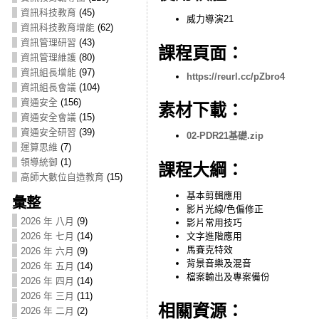
資訊科技教育
(45)
威力導演21
資訊科技教育增能
(62)
資訊管理研習
(43)
課程頁面：
資訊管理維護
(80)
資訊組長增能
(97)
https://reurl.cc/pZbro4
資訊組長會議
(104)
資通安全
(156)
素材下載：
資通安全會議
(15)
資通安全研習
(39)
02-PDR21基礎.zip
運算思維
(7)
領導統御
(1)
課程大綱：
高師大數位自造教育
(15)
基本剪輯應用
彙整
影片光線/色偏修正
2026 年 八月
(9)
影片常用技巧
文字進階應用
2026 年 七月
(14)
馬賽克特效
2026 年 六月
(9)
背景音樂及混音
2026 年 五月
(14)
檔案輸出及專案備份
2026 年 四月
(14)
2026 年 三月
(11)
相關資源：
2026 年 二月
(2)