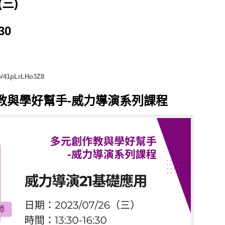
(三)
30
/
41pLrLHo3Z8
教與學好幫手-威力導演系列課程