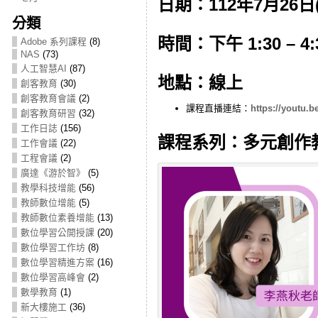
日期：112年7月26日
分類
時間：下午 1:30 – 4:
Adobe 系列課程
(8)
NAS
(73)
人工智慧AI
(87)
地點：線上
創客教育
(30)
創客教育會議
(2)
課程直播連結：
https://youtu.be
創客教育研習
(32)
工作日誌
(156)
課程系列：多元創作
工作會議
(22)
工程會議
(2)
廣達《游於智》
(5)
教學科技增能
(56)
教師數位增能
(5)
教師數位素養增能
(13)
數位學習公開授課
(20)
數位學習工作坊
(8)
數位學習精進方案
(16)
數位學習高峰會
(2)
數學教育
(1)
新大樓施工
(36)