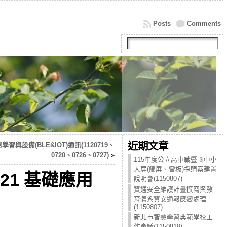
Posts
Comments
近期文章
器學習與設備(BLE&IOT)通訊(1120719、
0720、0726、0727)
»
115年度公立高中職暨國中小
大屏(觸屏、雷板)採購案建置
21 基礎應用
說明會(1150807)
資通安全維護計畫撰寫與教
育體系資安通報應變處理
(1150807)
新北市智慧學習典範學校工
作會議(1150819)