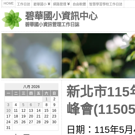
HOME
工作日誌
碧華國小
網路管理
自由軟體
智慧學習學校工作日誌
碧華國小資訊中心
碧華國小資訊管理工作日誌
新北市11
八月 2026
一
二
三
四
五
六
日
1
2
峰會(11505
3
4
5
6
7
8
9
10
11
12
13
14
15
16
17
18
19
20
21
22
23
24
25
26
27
28
29
30
日期：115年5月4
31