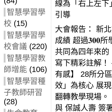
(84)
線為「右上左下
智慧學習學
引導
校
(15)
大會報告： 新
智慧學習學
成績 超過𝟑𝟎𝟎
校會議
(220)
共同為四年來的
智慧學習教
寫下精彩註解！ 
師增能
(106)
有感】 28所分
智慧學習種
效」為核心 展
子教師研習
翻轉教學現場。
(28)
與 保誠人壽 簽署