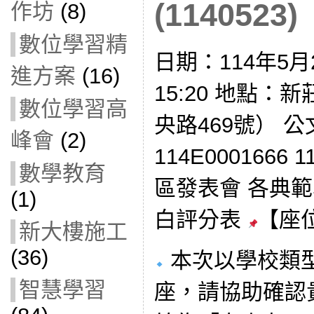
(1140523)
作坊
(8)
數位學習精
日期：114年5月2
進方案
(16)
15:20 地點
數位學習高
央路469號） 
峰會
(2)
114E000166
數學教育
區發表會 各典範學
(1)
白評分表
【座
新大樓施工
(36)
本次以學校類
智慧學習
座，請協助確認