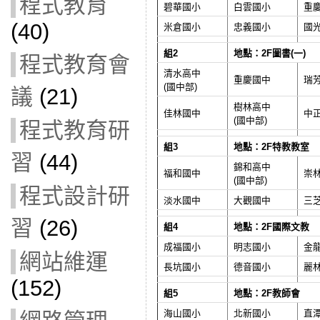
程式教育
碧華國小
白雲國小
重
(40)
米倉國小
忠義國小
國
組2
地點：2F圖書(一)
程式教育會
清水高中
重慶國中
瑞
(國中部)
議
(21)
樹林高中
佳林國中
中
(國中部)
程式教育研
組3
地點：2F特教教室
習
(44)
錦和高中
福和國中
崇
(國中部)
程式設計研
淡水國中
大觀國中
三
習
(26)
組4
地點：2F國際文教
成福國小
明志國小
金
網站維運
長坑國小
德音國小
麗
(152)
組5
地點：2F教師會
海山國小
北新國小
直