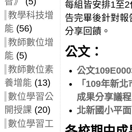
智》
(5)
每組皆安排1至
教學科技增
告完畢後針對報
能
(56)
分享回饋。
教師數位增
公文：
能
(5)
教師數位素
公文109E000
養增能
(13)
「109年新
數位學習公
成果分享議程
開授課
(20)
北新國小平面
數位學習工
各校期中成