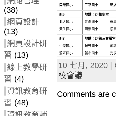
網路管理
同榮國小
五華國小
新
(38)
組6
地點：2F校史室
網頁設計
北大國小
江翠國小
義
天生國小
頂溪國小
思
(13)
組7
地點：2F第三會議室
網頁設計研
中港國小
瑞芳國小
成
習
(13)
鷺江國小
新市國小
光
10 七月, 2020 | 
線上教學研
校會議
習
(4)
資訊教育研
Comments are c
習
(48)
資訊教育輔