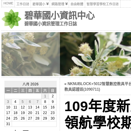
HOME
工作日誌
碧華國小
網路管理
自由軟體
智慧學習學校工作日誌
碧華國小資訊中心
碧華國小資訊管理工作日誌
«
NKNUBLOCK+5012智慧數控教具平
八月 2026
教具認證班(1090711)
一
二
三
四
五
六
日
1
2
109年度
3
4
5
6
7
8
9
10
11
12
13
14
15
16
17
18
19
20
21
22
23
領航學校
24
25
26
27
28
29
30
31