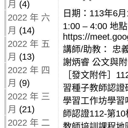
月
(4)
日期：113年6月
2022 年 六
1:00 – 4:0
月
(14)
https://meet.goo
2022 年 五
講師/助教： 忠
月
(13)
謝炳睿 公文與附件：
2022 年 四
［發文附件］11
月
(9)
習種子教師認證研
2022 年 三
學習工作坊學習
月
(21)
師認證112-第
2022 年 二
教師培訓課程地