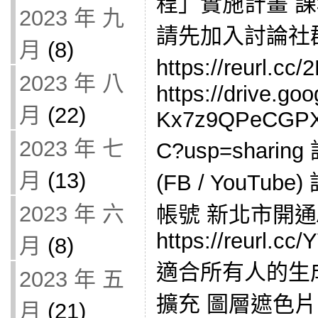
程」實施計畫 
2023 年 九
請先加入討論社
月
(8)
https://reurl
2023 年 八
https://drive.goo
月
(22)
Kx7z9QPeCGPXh
2023 年 七
C?usp=shar
月
(13)
(FB / YouTub
2023 年 六
帳號 新北市開通
https://reurl.cc
月
(8)
適合所有人的生成
2023 年 五
擴充 圖層遮色片
月
(21)