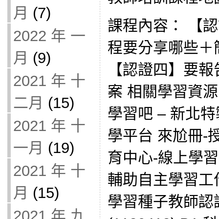
月
(7)
課程內容： 【
2022 年 一
程要分享哪些＋
月
(9)
【認證四】要報
2021 年 十
案 相關學習資
二月
(15)
學習吧 – 新北
2021 年 十
學平台 來尬冊-
一月
(19)
育中心-線上學習
2021 年 十
輔助自主學習工
月
(15)
學習種子教師認證-
2021 年 九