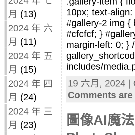
2024 年 七
.gallery-item { fl
10px; text-align:
月
(13)
#gallery-2 img { 
2024 年 六
#cfcfcf; } #galler
月
(11)
margin-left: 0; } 
gallery_shortcod
2024 年 五
includes/media.p
月
(15)
19 六月, 2024 | 
2024 年 四
Comments are 
月
(24)
2024 年 三
圖像AI魔法
月
(23)