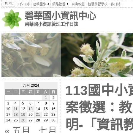
HOME
工作日誌
碧華國小
網路管理
自由軟體
智慧學習學校工作日誌
碧華國小資訊中心
碧華國小資訊管理工作日誌
113國中
六月 2024
一
二
三
四
五
六
日
1
2
案徵選：教
3
4
5
6
7
8
9
10
11
12
13
14
15
16
17
18
19
20
21
22
23
明-「資訊
24
25
26
27
28
29
30
« 五月
七月