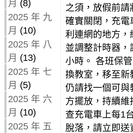
月
(8)
之須，放假前請將 
2025 年 九
確實關閉，充電
月
(10)
利連網的地方，
2025 年 八
並調整計時器，
月
(13)
小時。 各班保
2025 年 七
換教室，移至新
月
(5)
仍請找一個可與
2025 年 六
方擺放，持續維
月
(10)
查充電車上每1台 
2025 年 五
脫落，請立即送