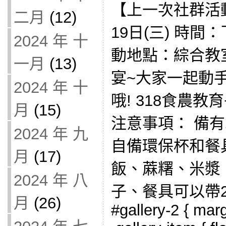
【上一次社群活動
二月
(12)
19日(三) 時間：下午
2024 年 十
動地點：綜合教
一月
(13)
宴~大家一起動手
2024 年 十
哦! 318食農教
月
(15)
注意事項： 備
2024 年 九
自備環保杯和餐具
月
(17)
飯、蔴糬、米漿
2024 年 八
子、餐具可以帶2
月
(26)
#gallery-2 { marg