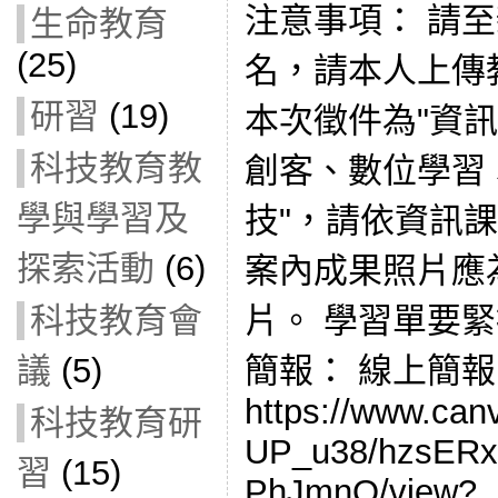
注意事項： 請
生命教育
(25)
名，請本人上傳
研習
(19)
本次徵件為"資
科技教育教
創客、數位學習
學與學習及
技"，請依資訊
探索活動
(6)
案內成果照片應
片。 學習單要
科技教育會
簡報： 線上簡
議
(5)
https://www.ca
科技教育研
UP_u38/hzsERx
習
(15)
PhJmnQ/view?