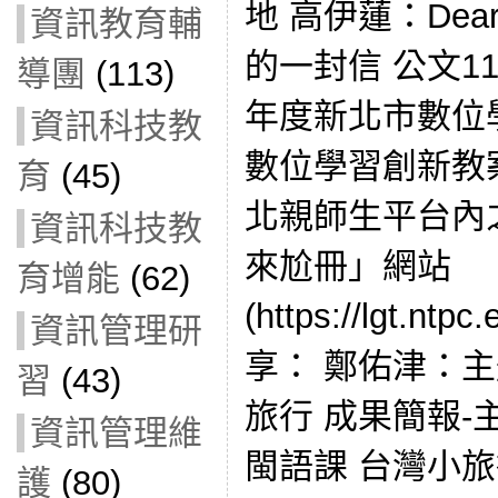
地 高伊蓮：Dea
資訊教育輔
的一封信 公文110E
導團
(113)
年度新北市數位學
資訊科技教
數位學習創新教
育
(45)
北親師生平台內
資訊科技教
來尬冊」網站
育增能
(62)
(https://lgt.n
資訊管理研
享： 鄭佑津：
習
(43)
旅行 成果簡報
資訊管理維
閩語課 台灣小旅
護
(80)