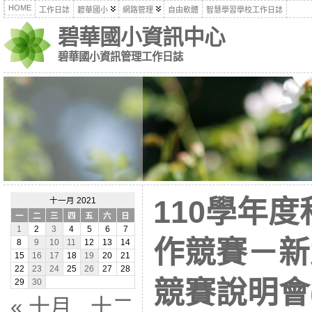
HOME
工作日誌
碧華國小
網路管理
自由軟體
智慧學習學校工作日誌
碧華國小資訊中心
碧華國小資訊管理工作日誌
110學年
十一月 2021
一
二
三
四
五
六
日
1
2
3
4
5
6
7
作競賽－新
8
9
10
11
12
13
14
15
16
17
18
19
20
21
22
23
24
25
26
27
28
競賽說明會(1
29
30
« 十月
十二