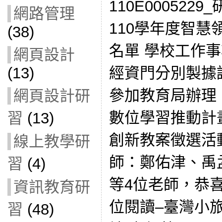
110E00052
網路管理
110學年度智慧
(38)
名單 學校工作事項 
網頁設計
經資門分別製據
(13)
參加教育局辦理「
網頁設計研
數位學習推動計
習
(13)
創新教案徵選活
線上教學研
師：鄭佑津、禹
習
(4)
等4位老師，恭
資訊教育研
位閱讀–臺灣小
習
(48)