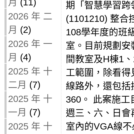
月
(11)
期「智慧學習跨
2026 年 二
(1101210)
月
(2)
108學年度的班
2026 年 一
室。目前規劃安裝
月
(4)
間教室及H棟1、
2025 年 十
工範圍，除看得
二月
(7)
線路外，還包括控制
2025 年 十
360。 此案施
一月
(7)
週三、六、日會
室內的VGA線
2025 年 十