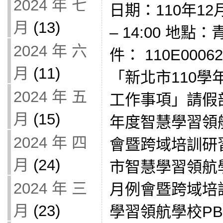
2024 年 七
日期：110年12月
月
(13)
– 14:00 地
2024 年 六
件： 110E000
月
(11)
「新北市110
2024 年 五
工作事項」請假部分
月
(15)
年度智慧學習領
2024 年 四
會暨跨域培訓研
月
(24)
市智慧學習領航學
2024 年 三
月例會暨跨域培
月
(23)
學習領航學校PB