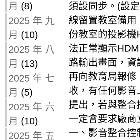
須設同步。(設定
月
(8)
線留置教室備用、
2025 年 九
份教室的投影機H
月
(10)
法正常顯示HDM
2025 年 八
路輸出畫面，資
月
(13)
再向教育局報修
2025 年 七
收，有任何影音
月
(5)
提出，若與整合
2025 年 六
一定會要求廠商
月
(10)
一、影音整合控
2025 年 五