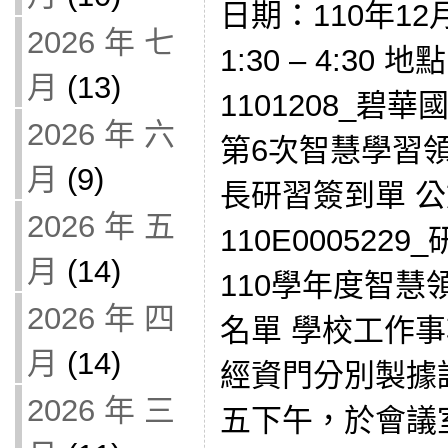
日期：110年12
2026 年 七
1:30 – 4:3
月
(13)
1101208_碧
2026 年 六
第6次智慧學習
月
(9)
長研習簽到單 公
2026 年 五
110E00052
月
(14)
110學年度智慧
2026 年 四
名單 學校工作事項 
月
(14)
經資門分別製據
2026 年 三
五下午，於會議室