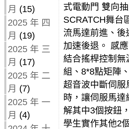
式電動門 雙向抽風機
月
(15)
SCRATCH舞
2025 年 四
流馬達前進、後
月
(19)
加速後退。 感應式
2025 年 三
結合搖桿控制無源
月
(17)
組、8*8點矩陣
2025 年 二
超音波中斷伺服
月
(7)
時，讓伺服馬達繼
2025 年 一
解其中3個按鈕
月
(4)
學生實作其他2
2024 年 十