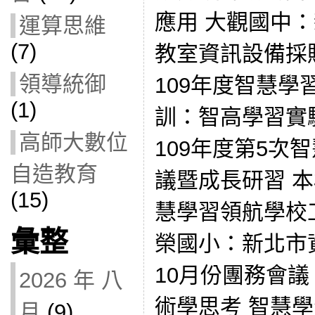
應用 大觀國中：
運算思維
(7)
教室資訊設備採
領導統御
109年度智慧學
(1)
訓：智高學習實
高師大數位
109年度第5次
自造教育
議暨成長研習 本
(15)
慧學習領航學校
彙整
榮國小：新北市
10月份團務會議：mi
2026 年 八
術學思考 智慧
月
(9)