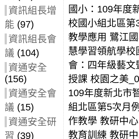
國小：109年
資訊組長增
校國小組北區第3
能
(97)
教學應用 鷺江國
資訊組長會
慧學習領航學校
議
(104)
會：四年級藝文
資通安全
授課 校園之美_0
(156)
109年度新北
資通安全會
組北區第5次月
議
(15)
作教學 教研中心：
資通安全研
教育訓練 教研
習
(39)