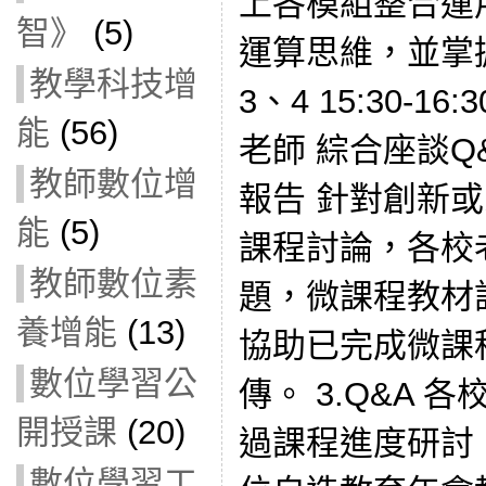
上各模組整合運
智》
(5)
運算思維，並掌
教學科技增
3、4 15:30-
能
(56)
老師 綜合座談Q
教師數位增
報告 針對創新
能
(5)
課程討論，各校
教師數位素
題，微課程教材討
養增能
(13)
協助已完成微課
數位學習公
傳。 3.Q&A 
開授課
(20)
過課程進度研討，為
數位學習工