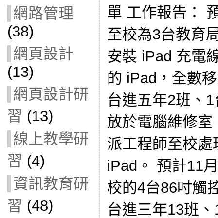
單 工作報告：
網路管理
(38)
至校為3台教育
網頁設計
安裝 iPad 充
(13)
的 iPad，全數
網頁設計研
台進五年2班、
習
(13)
放於電腦維修室
線上教學研
派工程師至校處理
習
(4)
iPad。 預計1
資訊教育研
校的4台86吋觸
習
(48)
台進三年13班、