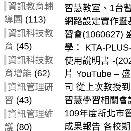
資訊教育輔
智慧教室、1台
導團
(113)
網路設定實作暨
資訊科技教
習會(106062
育
(45)
學： KTA-PL
資訊科技教
使用說明書 -(202
育增能
(62)
片 YouTube
司 從上次教授
資訊管理研
智慧學習相關會
習
(43)
109年度新北
資訊管理維
成果報告 各校
護
(80)