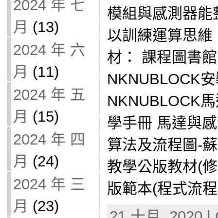
2024 年 七
模組與感測器能
月
(13)
以訓練運算思維。
2024 年 六
材： 課程圖書
月
(11)
NKNUBLOCK安裝
2024 年 五
NKNUBLOC
月
(15)
學手冊 馬達與
2024 年 四
算法及流程圖-
月
(24)
教學公版教材(修
2024 年 三
版範本(程式流程圖
月
(23)
21 十月, 2020 | 