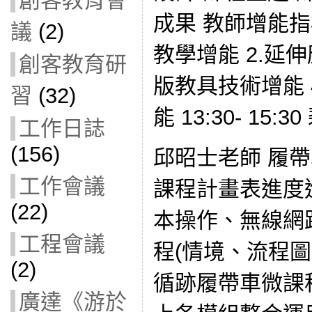
創客教育會
成果 教師增能指標
議
(2)
教學增能 2.延
創客教育研
版教具技術增能 
習
(32)
能 13:30- 15:
工作日誌
(156)
邱昭士老師 履
工作會議
課程計畫表進度
(22)
本操作、無線網
工程會議
程(情境、流程
(2)
循跡履帶車微課程(N
廣達《游於