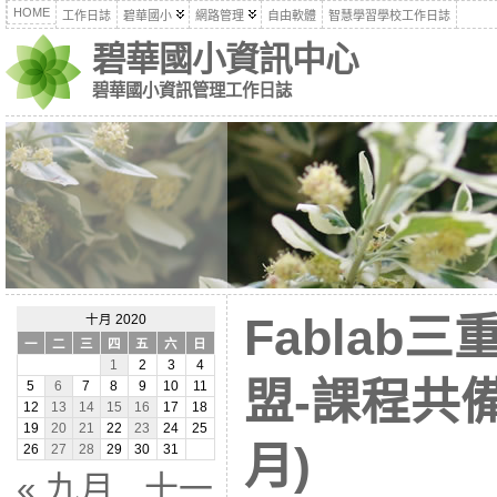
HOME
工作日誌
碧華國小
網路管理
自由軟體
智慧學習學校工作日誌
碧華國小資訊中心
碧華國小資訊管理工作日誌
Fablab
十月 2020
一
二
三
四
五
六
日
1
2
3
4
盟-課程共備
5
6
7
8
9
10
11
12
13
14
15
16
17
18
19
20
21
22
23
24
25
月)
26
27
28
29
30
31
« 九月
十一