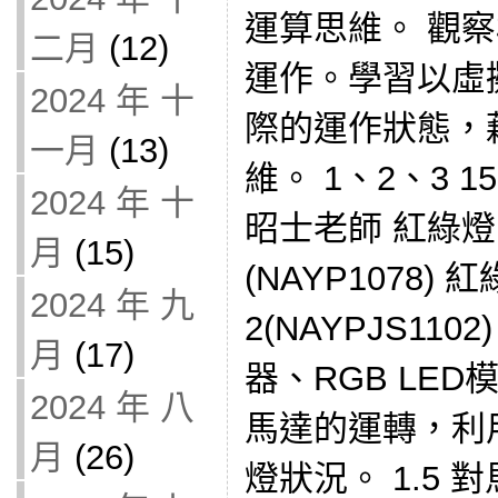
運算思維。 觀
二月
(12)
運作。學習以虛
2024 年 十
際的運作狀態，
一月
(13)
維。 1、2、3 15
2024 年 十
昭士老師 紅綠燈
月
(15)
(NAYP1078)
2024 年 九
2(NAYPJS11
月
(17)
器、RGB LED
2024 年 八
馬達的運轉，利
月
(26)
燈狀況。 1.5