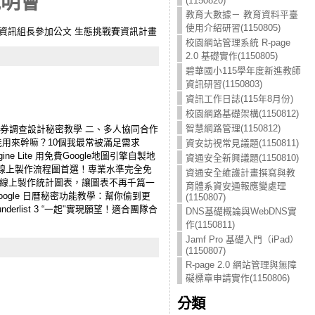
)說明會
(1150820)
教育大數據－ 教育資料平臺
使用介紹研習(1150805)
挑戰賽資訊組長參加公文 生態挑戰賽資訊計畫
校園網站管理系統 R-page
2.0 基礎實作(1150805)
碧華國小115學年度新進教師
資訊研習(1150803)
資訊工作日誌(115年8月份)
校園網路基礎架構(1150812)
智慧網路管理(1150812)
業問券調查設計秘密教學 二、多人協同合作
軟體能用來幹嘛？10個我最常被滿足需求
資安訪視常見議題(1150811)
 Lite 用免費Google地圖引擎自製地
資通安全新興議題(1150810)
 中文線上製作流程圖首選！專業水準完全免
資通安全維護計畫撰寫與教
ks 線上製作統計圖表，讓圖表不再千篇一
育體系資安通報應變處理
Google 日曆秘密功能教學：幫你偷到更
(1150807)
list 3 “一起"實現願望！適合團隊合
DNS基礎概論與WebDNS實
作(1150811)
Jamf Pro 基礎入門（iPad）
(1150807)
R-page 2.0 網站管理與無障
礙標章申請實作(1150806)
分類