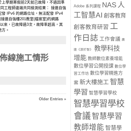
班)於上學期寒假前2天就已故障，不過因準
人
NAS
Adobe 系列課程
大同工程師遠端共同檢測結果： 接連自強
 IPv6 的網路位址，無法配發 IPv4
工智慧AI
創客教育
連自強樓201教室(檔案室)的網路
工
以來，已故障過3次，故障率超高，其
創客教育研習
地方。
作日誌
工作會議
廣
教學科技
達《游於智》
佈線施工情形
增能
教師數位素養增能
數位學習公開授課
數位學
數位學習精進方
習工作坊
智慧
新大樓施工
案
學習
智慧學習學校
Older Entries »
智慧學習學校
會議
智慧學習
教師增能
智慧學