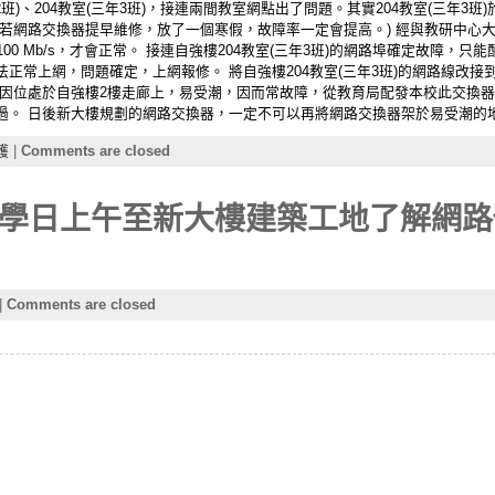
2班)、204教室(三年3班)，接連兩間教室網點出了問題。其實204教室(三年3
若網路交換器提早維修，放了一個寒假，故障率一定會提高。) 經與教研中心
100 Mb/s，才會正常。 接連自強樓204教室(三年3班)的網路埠確定故障，只能配發
常上網，問題確定，上網報修。 將自強樓204教室(三年3班)的網路線改接到接
器因位處於自強樓2樓走廊上，易受潮，因而常故障，從教育局配發本校此交換器
過。 日後新大樓規劃的網路交換器，一定不可以再將網路交換器架於易受潮的
護
|
Comments are closed
學日上午至新大樓建築工地了解網路
|
Comments are closed