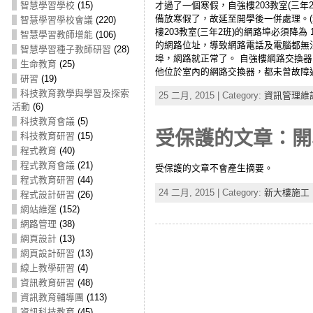
才過了一個寒假，自強樓203教室(三年
智慧學習學校
(15)
備放寒假了，故延至開學後一併處理。(
智慧學習學校會議
(220)
樓203教室(三年2班)的網路埠必須降為 
智慧學習教師增能
(106)
的網路位址，導致網路電話及電腦都無法正
智慧學習種子教師研習
(28)
埠，網路就正常了。 自強樓網路交換
生命教育
(25)
他位於室內的網路交換器，都未曾故障
研習
(19)
科技教育教學與學習及探索
25 二月, 2015 | Category:
資訊管理維
活動
(6)
科技教育會議
(5)
受保護的文章：開
科技教育研習
(15)
程式教育
(40)
程式教育會議
(21)
受保護的文章不會產生摘要。
程式教育研習
(44)
24 二月, 2015 | Category:
新大樓施工
程式設計研習
(26)
網站維運
(152)
網路管理
(38)
網頁設計
(13)
網頁設計研習
(13)
線上教學研習
(4)
資訊教育研習
(48)
資訊教育輔導團
(113)
資訊科技教育
(45)