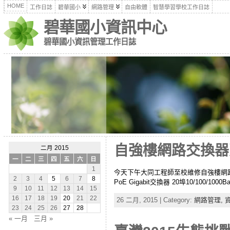
HOME
工作日誌
碧華國小
網路管理
自由軟體
智慧學習學校工作日誌
碧華國小資訊中心
碧華國小資訊管理工作日誌
自強樓網路交換器
二月 2015
一
二
三
四
五
六
日
1
今天下午大同工程師至校維修自強樓網路交換器。 原
2
3
4
5
6
7
8
PoE Gigabit交換器 20埠10/100/1000
9
10
11
12
13
14
15
16
17
18
19
20
21
22
26 二月, 2015 | Category:
網路管理,
23
24
25
26
27
28
« 一月
三月 »