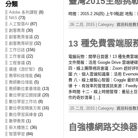
臺灣2015生態挑戰賽(
分類
Adobe 系列課程
(8)
時間：2015.2.26(四) 上午9點
NAS
(73)
人工智慧AI
(87)
26 二月, 2015 | Category:
資訊科技教
創客教育
(30)
創客教育會議
(2)
13 種免費雲端
創客教育研習
(32)
工作日誌
(156)
工作會議
(22)
電腦玩物：開學日首選！13 種免費雲端
文件簡報：活用 Google Drive 
工程會議
(2)
四、線上團隊視訊會議：Zoom 超好評的視
廣達《游於智》
(5)
圖 六、個人雲端知識庫：活用 Evern
教學科技增能
(56)
費 八、線上繪製心智圖：Coggle 最
教師數位增能
(5)
律 十、有效率的管理資訊來源：Feedly 
教師數位素養增能
(13)
多時間 十二、線上時間管理：番茄土豆： 
數位學習公開授課
(20)
作的奇妙清單 […]
數位學習工作坊
(8)
數位學習精進方案
(16)
25 二月, 2015 | Category:
資訊科技教
數位學習高峰會
(2)
數學教育
(1)
自強樓網路交換器
新大樓施工
(36)
智慧學習
(84)