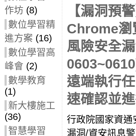
【漏洞預警】
作坊
(8)
數位學習精
Chrome
進方案
(16)
風險安全漏洞(
數位學習高
0603~06
峰會
(2)
遠端執行任
數學教育
(1)
速確認並進
新大樓施工
(36)
行政院國家資通
智慧學習
漏洞/資安訊息警訊