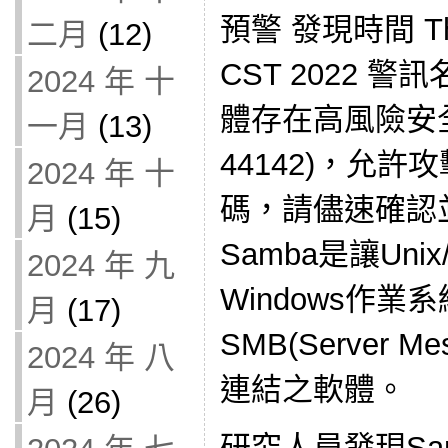
預警 發現時間 Thu 
二月
(12)
CST 2022 警
2024 年 十
體存在高風險安全漏
一月
(13)
44142)，允
2024 年 十
碼，請儘速確認
月
(15)
Samba是讓Uni
2024 年 九
Windows作業
月
(17)
SMB(Server M
2024 年 八
連結之軟體。
月
(26)
研究人員發現Sa