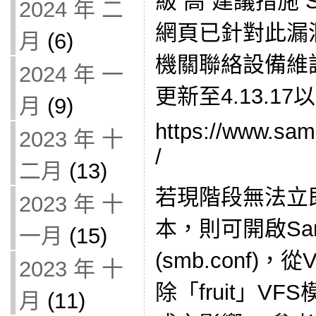
級 高 建議措施 
2024 年 二
網頁已針對此漏
月
(6)
機關聯絡設備維
2024 年 一
更新至4.13.1
月
(9)
https://www.sam
2023 年 十
/
二月
(13)
若現階段無法立即
2023 年 十
本，則可開啟Sa
一月
(15)
(smb.conf)
2023 年 十
除「fruit」V
月
(11)