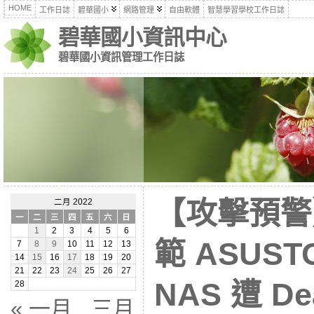
HOME
工作日誌
碧華國小
網路管理
自由軟體
智慧學習學校工作日誌
碧華國小資訊中心
碧華國小資訊管理工作日誌
【攻擊預警
二月 2022
一
二
三
四
五
六
日
1
2
3
4
5
6
範 ASUST
7
8
9
10
11
12
13
14
15
16
17
18
19
20
21
22
23
24
25
26
27
NAS 遭 De
28
« 一月
三月