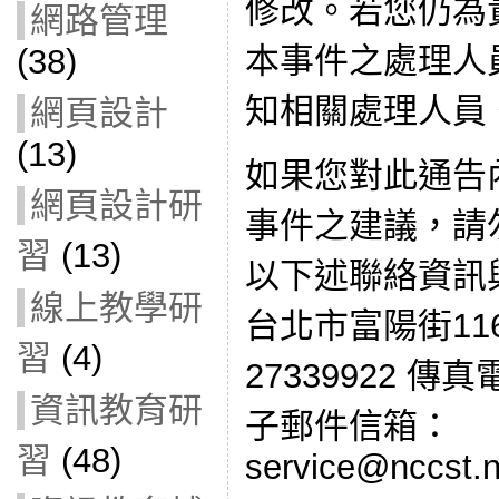
修改。若您仍為
網路管理
本事件之處理人
(38)
知相關處理人員
網頁設計
(13)
如果您對此通告
網頁設計研
事件之建議，請
習
(13)
以下述聯絡資訊
線上教學研
台北市富陽街116
習
(4)
27339922 傳真電
資訊教育研
子郵件信箱：
習
(48)
service@nccst.n