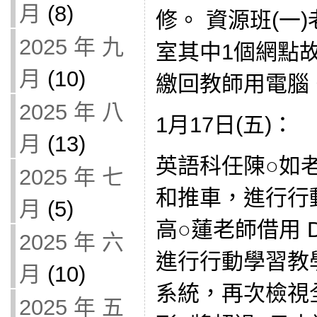
月
(8)
修。 資源班(一
2025 年 九
室其中1個網點故
月
(10)
繳回教師用電腦
2025 年 八
1月17日(五)：
月
(13)
英語科任陳○如老師
2025 年 七
和推車，進行行
月
(5)
高○蓮老師借用 D
2025 年 六
進行行動學習教學。
月
(10)
系統，再次檢視全
2025 年 五