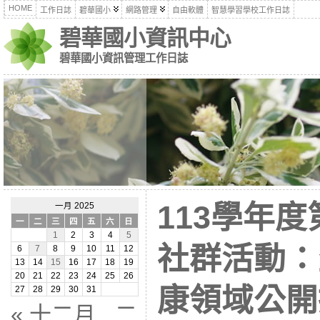
HOME
工作日誌
碧華國小
網路管理
自由軟體
智慧學習學校工作日誌
碧華國小資訊中心
碧華國小資訊管理工作日誌
113學年
一月 2025
一
二
三
四
五
六
日
1
2
3
4
5
社群活動：
6
7
8
9
10
11
12
13
14
15
16
17
18
19
20
21
22
23
24
25
26
康領域公開
27
28
29
30
31
« 十二月
二