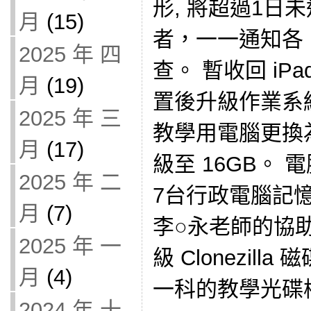
形, 將超過1日
月
(15)
者，一一通知各 
2025 年 四
查。 暫收回 iPa
月
(19)
置後升級作業系
2025 年 三
教學用電腦更換為
月
(17)
級至 16GB。
2025 年 二
7台行政電腦記憶
月
(7)
李○永老師的協
2025 年 一
級 Clonezil
月
(4)
一科的教學光碟
2024 年 十