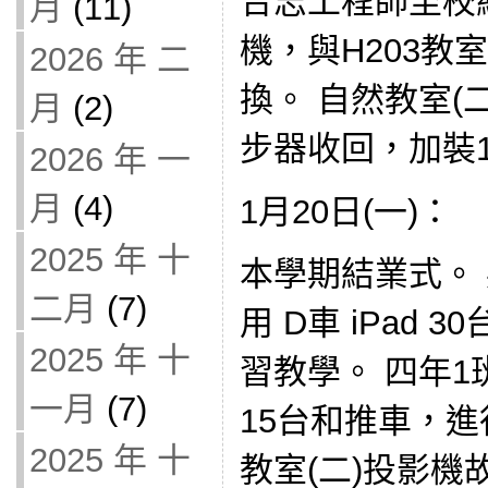
合志工程師至校
月
(11)
機，與H203教
2026 年 二
換。 自然教室(
月
(2)
步器收回，加裝1
2026 年 一
月
(4)
1月20日(一)：
2025 年 十
本學期結業式。
二月
(7)
用 D車 iPad
2025 年 十
習教學。 四年1班
一月
(7)
15台和推車，進
2025 年 十
教室(二)投影機