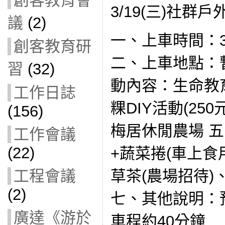
創客教育會
3/19(三)社群
議
(2)
一、上車時間：3/1
創客教育研
二、上車地點：
習
(32)
動內容：生命教
工作日誌
粿DIY活動(25
(156)
梅居休閒農場 
工作會議
(22)
+蔬菜捲(車上食
工程會議
草茶(農場招待)、蔬
(2)
七、其他說明：預
廣達《游於
車程約40分鐘