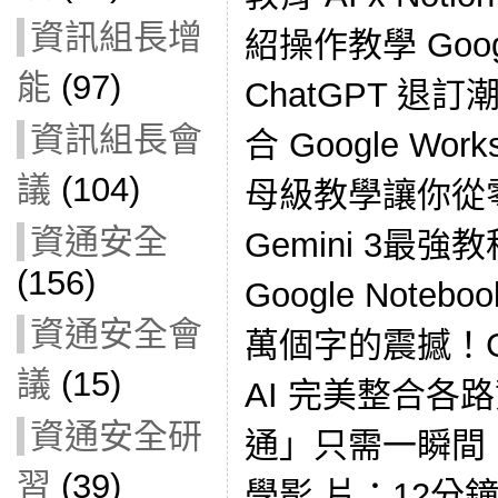
資訊組長增
紹操作教學 Goog
能
(97)
ChatGPT 退訂
資訊組長會
合 Google Wo
議
(104)
母級教學讓你從
資通安全
Gemini 3最
(156)
Google Note
資通安全會
萬個字的震撼！G
議
(15)
AI 完美整合各
資通安全研
通」只需一瞬間！ Go
習
(39)
學影 片：12分鐘學