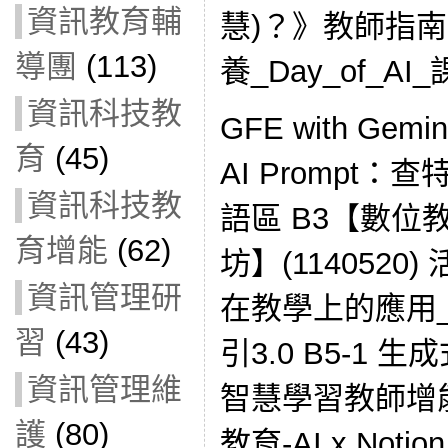
資訊教育輔
慧)？》教師指南手冊
導團
(113)
養_Day_of_A
資訊科技教
GFE with Gem
育
(45)
AI Prompt：
資訊科技教
語區 B3【數位
育增能
(62)
坊】(1140520
資訊管理研
在教學上的應用
習
(43)
引3.0 B5-1 
資訊管理維
智慧學習教師增能研
護
(80)
教育-AI x No