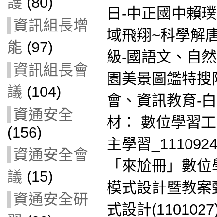
護
(80)
日-中正國中賴璞
資訊組長增
域飛翔~科學解唐
能
(97)
級-國語文、自然
資訊組長會
園美景圖鑑特搜
議
(104)
會、資訊教育-
資通安全
材： 數位學習工
(156)
主學習_11109
資通安全會
「來尬冊」數位
議
(15)
模式設計暨教案甄
資通安全研
式設計(1101027)