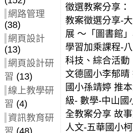
(152)
徵選教案分享： 
網路管理
教案徵選分享-
(38)
展 ～「圖書館
網頁設計
學習加乘課程-
(13)
科技、綜合活動
網頁設計研
文德國小李郁晴 
習
(13)
國小孫靖婷 推本
線上教學研
級- 數學-中山
習
(4)
全教案分享 故事
資訊教育研
人文-五華國小
習
(48)