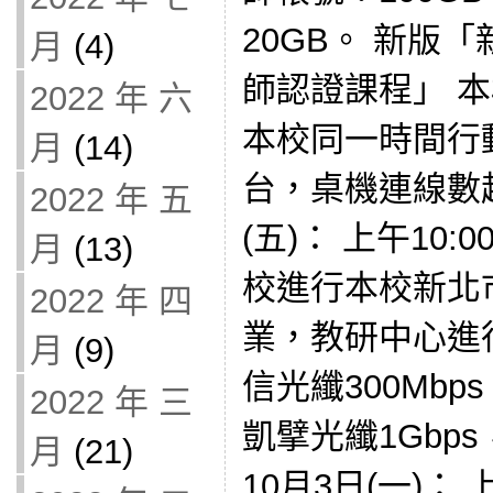
20GB。 新版
月
(4)
師認證課程」 
2022 年 六
本校同一時間行
月
(14)
台，桌機連線數超
2022 年 五
(五)： 上午10:
月
(13)
校進行本校新北
2022 年 四
業，教研中心進
月
(9)
信光纖300Mbps
2022 年 三
凱擘光纖1Gbps
月
(21)
10月3日(一)