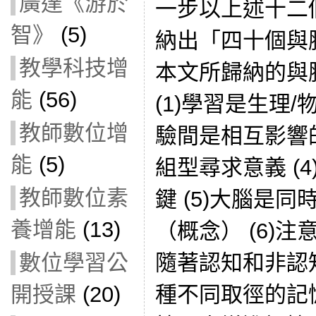
廣達《游於
一步以上述十二
智》
(5)
納出「四十個與
教學科技增
本文所歸納的與
能
(56)
(1)學習是生理/
教師數位增
驗間是相互影響的
能
(5)
組型尋求意義 (
教師數位素
鍵 (5)大腦是
養增能
(13)
（概念） (6)注
隨著認知和非認知
數位學習公
種不同取徑的記
開授課
(20)