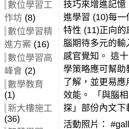
技巧來增進記憶 
數位學習工
進學習 (10)
作坊
(8)
特性 (11)正向
數位學習精
腦期待多元的輸
進方案
(16)
感官覺知。 這
數位學習高
學策略應可幫助
峰會
(2)
了解，並更易應
數學教育
效能。 「與腦
(1)
探」部份內文下
新大樓施工
(36)
活動照片： #gallery