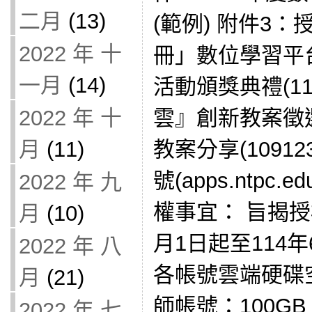
二月
(13)
(範例) 附件3
2022 年 十
冊」數位學習平
一月
(14)
活動頒獎典禮(11
雲』創新教案徵
2022 年 十
教案分享(10912
月
(11)
號(apps.ntpc.ed
2022 年 九
權事宜： 旨揭授
月
(10)
月1日起至114
2022 年 八
各帳號雲端硬碟空
月
(21)
師帳號：100GB
2022 年 七