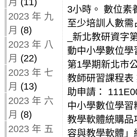
月
(11)
3小時。 數位
2023 年 九
至少培訓人數需占
月
(8)
_新北教研資字第11
2023 年 八
動中小學數位學習
月
(22)
第1學期新北市
2023 年 七
教師研習課程表
月
(13)
助申請： 111E0
2023 年 六
中小學數位學習
月
(8)
教學軟體統購品
2023 年 五
容與教學軟體」