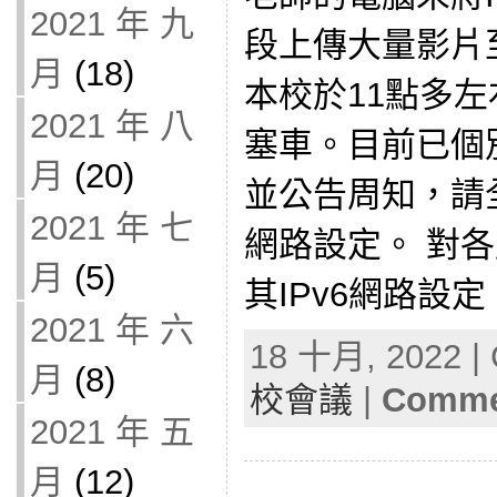
2021 年 九
段上傳大量影片至
月
(18)
本校於11點多左
2021 年 八
塞車。目前已個
月
(20)
並公告周知，請全
2021 年 七
網路設定。 對
月
(5)
其IPv6網路設定。
2021 年 六
18 十月, 2022 | 
月
(8)
校會議
|
Commen
2021 年 五
月
(12)