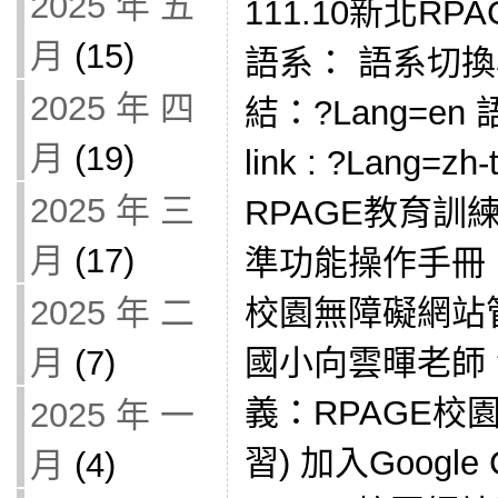
2025 年 五
111.10新北R
月
(15)
語系： 語系切換為 
2025 年 四
結：?Lang=en
月
(19)
link : ?Lang
2025 年 三
RPAGE教育訓練 R
月
(17)
準功能操作手冊 i
2025 年 二
校園無障礙網站
月
(7)
國小向雲暉老師
義：RPAGE校
2025 年 一
習) 加入Google 
月
(4)