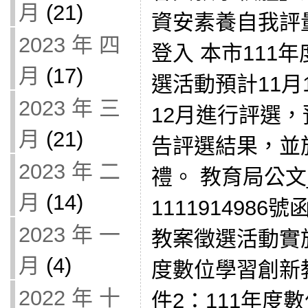
月
(21)
資安素養自我評
2023 年 四
登入 本市111
月
(17)
選活動預計11月
2023 年 三
12月進行評選，預
月
(21)
告評選結果，並
2023 年 二
禮。 教育局公
月
(14)
1111914986
2023 年 一
教案徵選活動實施
月
(4)
度數位學習創新
2022 年 十
件2：111年度