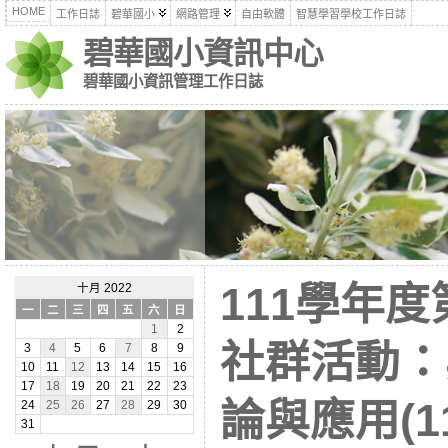
HOME
工作日誌
碧華國小
網路管理
自由軟體
智慧學習學校工作日誌
碧華國小資訊中心
碧華國小資訊管理工作日誌
111學年
十月 2022
一
二
三
四
五
六
日
1
2
社群活動：
3
4
5
6
7
8
9
10
11
12
13
14
15
16
17
18
19
20
21
22
23
論與應用(11
24
25
26
27
28
29
30
31