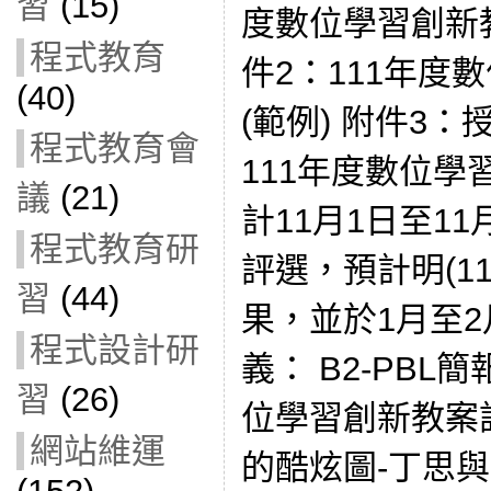
習
(15)
度數位學習創新
程式教育
件2：111年度
(40)
(範例) 附件3：
程式教育會
111年度數位
議
(21)
計11月1日至11
程式教育研
評選，預計明(1
習
(44)
果，並於1月至2
程式設計研
義： B2-PBL簡報
習
(26)
位學習創新教案
網站維運
的酷炫圖-丁思與(