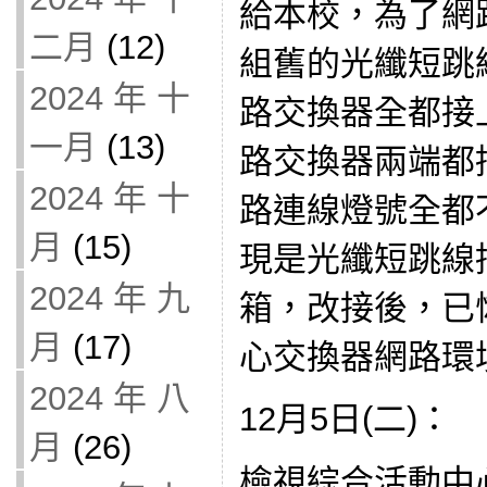
給本校，為了網
二月
(12)
組舊的光纖短跳
2024 年 十
路交換器全都接
一月
(13)
路交換器兩端都
2024 年 十
路連線燈號全都
月
(15)
現是光纖短跳線
2024 年 九
箱，改接後，已
月
(17)
心交換器網路環
2024 年 八
12月5日(二)：
月
(26)
檢視綜合活動中