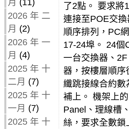
月
(11)
了2點。 要求將
2026 年 二
連接至POE交換
月
(2)
順序排列，PC網
2026 年 一
17-24埠。 2
月
(4)
一台交換器、2F
2025 年 十
器，按樓層順序
二月
(7)
纖跳接線合約數
2025 年 十
補上。 機架上的交
一月
(7)
Panel、理線
2025 年 十
絲，要求全數鎖