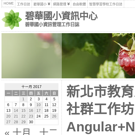
HOME
工作日誌
碧華國小
網路管理
自由軟體
智慧學習學校工作日誌
碧華國小資訊中心
碧華國小資訊管理工作日誌
新北市教育
十一月 2017
一
二
三
四
五
六
日
1
2
3
4
5
社群工作坊
6
7
8
9
10
11
12
13
14
15
16
17
18
19
20
21
22
23
24
25
26
Angular+N
27
28
29
30
« 十月
十二