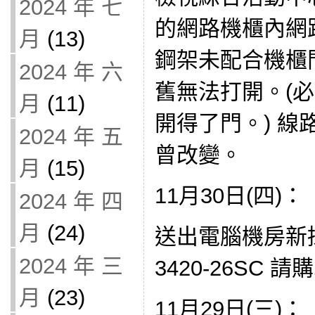
2024 年 七
的網路機櫃內網
月
(13)
鋼架未配合機櫃
2024 年 六
舊無法打開。(
月
(11)
開得了門。) 線路
2024 年 五
曾改變。
月
(15)
11月30日(四)：
2024 年 四
月
(24)
送出電腦機房新採購 
2024 年 三
3420-26SC 請
月
(23)
11月29日(三)：