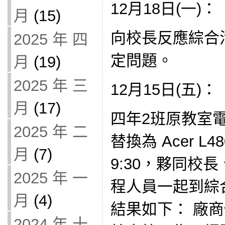
12月18日(一)：
月
(15)
向校長反應綜合
2025 年 四
定問題。
月
(19)
2025 年 三
12月15日(五)：
月
(17)
四年2班原教室電腦
2025 年 二
替換為 Acer L4
月
(7)
9:30，夥同校
2025 年 一
程人員一起到綜
月
(4)
結果如下： 廠商
2024 年 十