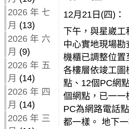
2026 年 七
12月21日(四)：
月
(13)
下午，與星崴工
2026 年 六
中心實地現場勘
月
(9)
機櫃已調整位置
2026 年 五
各樓層依竣工圖
月
(14)
點、12個PC網
2026 年 四
個網點，已一一
月
(14)
PC為網路電話
2026 年 三
都一樣。 地下