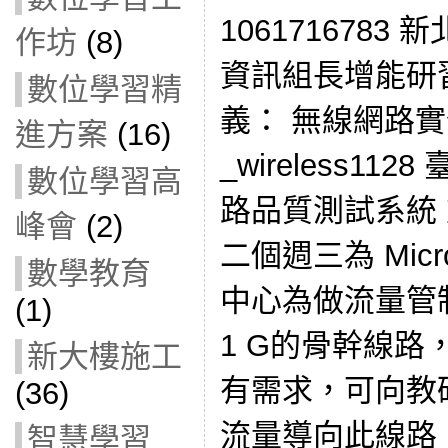
1061716783
作坊
(8)
資訊組長增能研習
數位學習精
義： 無線網路
進方案
(16)
_wireless112
數位學習高
路品質測試系統
峰會
(2)
二個週三為 Micro
數學教育
中心為做流量管制
(1)
1 G的骨幹線
新大樓施工
有需求，可向教
(36)
流量導向此線路
智慧學習