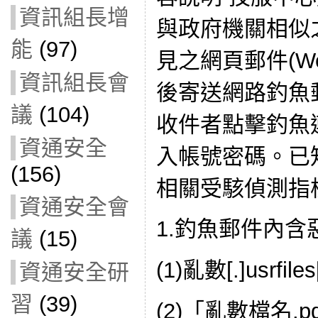
資訊組長增
與政府機關相似
能
(97)
見之網頁郵件(We
資訊組長會
後寄送網路釣魚
議
(104)
收件者點擊釣魚
資通安全
入帳號密碼。已
(156)
相關受駭偵測指
資通安全會
1.釣魚郵件內含
議
(15)
(1)亂數[.]usrfil
資通安全研
習
(39)
(2)「亂數檔名.