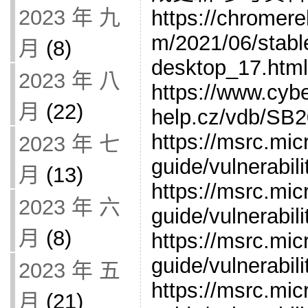
2023 年 九
https://chromer
m/2021/06/stabl
月
(8)
desktop_17.html
2023 年 八
https://www.cybe
月
(22)
help.cz/vdb/SB
https://msrc.mic
2023 年 七
guide/vulnerabi
月
(13)
https://msrc.mic
2023 年 六
guide/vulnerabi
月
(8)
https://msrc.mic
guide/vulnerabi
2023 年 五
https://msrc.mic
月
(21)