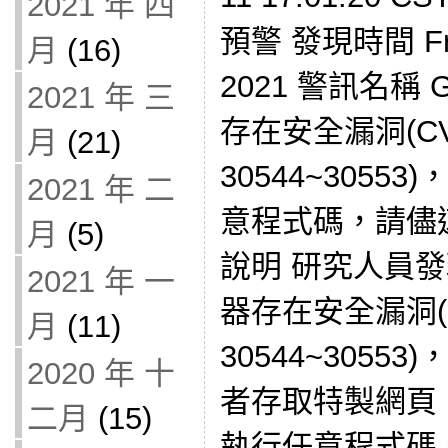
2021 年 四
預警 發現時間 Fri J
月
(16)
2021 警訊名稱 G
2021 年 三
存在安全漏洞(CVE
月
(21)
30544~305
2021 年 二
意程式碼，請儘
月
(5)
說明 研究人員發現G
2021 年 一
器存在安全漏洞(CV
月
(11)
30544~305
2020 年 十
者存取特製網頁
二月
(15)
執行任意程式碼。 