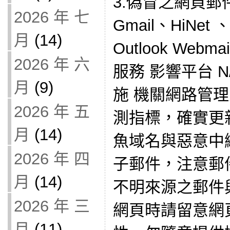
3.偽冒之網頁
2026 年 七
Gmail、HiNet 、
月
(14)
Outlook Web
2026 年 六
服務 影響平台 N
月
(9)
施 機關網路管
2026 年 五
測指標，確實更
月
(14)
魚域名與惡意中
2026 年 四
子郵件，注意郵
月
(14)
不明來源之郵件
2026 年 三
網頁時請留意網
月
(11)