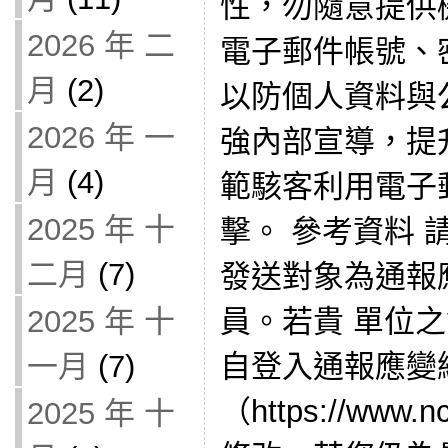
性，勿隨意提供
2026 年 二
電子郵件帳號、
月
(2)
以防個人資料與
2026 年 一
強內部宣導，提
月
(4)
範駭客利用電子
2025 年 十
擊。 參考資料 
二月
(7)
發送對象為通報
2025 年 十
員。若貴 單位
一月
(7)
自登入通報應變
（https://www.n
2025 年 十