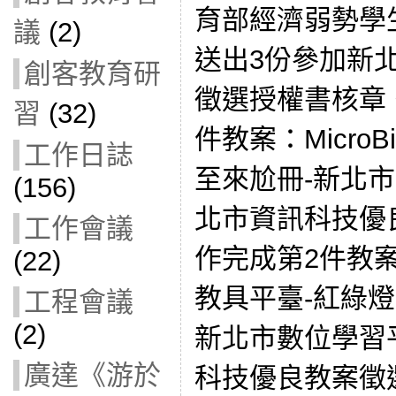
育部經濟弱勢學
議
(2)
送出3份參加新
創客教育研
徵選授權書核章
習
(32)
件教案：Micro
工作日誌
至來尬冊-新北
(156)
北市資訊科技優
工作會議
作完成第2件教案
(22)
教具平臺-紅綠
工程會議
(2)
新北市數位學習
廣達《游於
科技優良教案徵