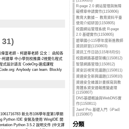
(1150820)
R-page 2.0 網站管理與無障
礙標章申請實作(1150806)
教育大數據－ 教育資料平臺
使用介紹研習(1150805)
校園網站管理系統 R-page
2.0 基礎實作(1150805)
31)
碧華國小115學年度新進教師
資訊研習(1150803)
資訊工作日誌(115年8月份)
師：侯偉富老師、柯建華老師 公文： 函知各
校園網路基礎架構(1150812)
計-柯建華 中小學到校推廣-2視覺化程式
智慧網路管理(1150812)
設計語言 CodeOrg-速成課程
 Anybody can learn. Blockly
資安訪視常見議題(1150811)
資通安全新興議題(1150810)
資通安全維護計畫撰寫與教
育體系資安通報應變處理
(1150807)
DNS基礎概論與WebDNS實
作(1150811)
Jamf Pro 基礎入門（iPad）
061716783 新北市106學年度第1學期
(1150807)
g Python IDE 安裝及使用 WingIDE 開
分類
ntation Python 3.5.2 說明文件 (中文譯