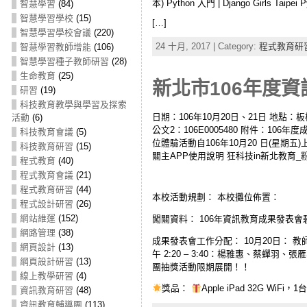
本) Python 入門 | Django Girls 
智慧學習
(84)
智慧學習學校
(15)
[…]
智慧學習學校會議
(220)
24 十月, 2017 | Category:
程式教育研
智慧學習教師增能
(106)
智慧學習種子教師研習
(28)
生命教育
(25)
新北市106年度資訊
研習
(19)
科技教育教學與學習及探索
日期：106年10月20日、21日 地點：板
活動
(6)
公文2：106E0005480 附件：10
科技教育會議
(5)
位體驗活動自106年10月20 日(星期五)上午1
科技教育研習
(15)
關主APP使用說明 狂科技in新北教育_
程式教育
(40)
程式教育會議
(21)
程式教育研習
(44)
本校活動規劃： 本校攤位佈置：
程式設計研習
(26)
網站維運
(152)
闖關資料： 106年資訊教育成果發表會碧
網路管理
(38)
成果發表會工作分配： 10月20日： 教師論
網頁設計
(13)
午 2:20 – 3:40：楊雅惠、蔡蟬
網頁設計研習
(13)
團抽獎活動限期展開！！
線上教學研習
(4)
獎品：
Apple iPad 32G WiFi，1
資訊教育研習
(48)
資訊教育輔導團
(113)