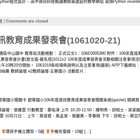
Taipei Python程式設計 – 高中資訊科技概論教師黃建庭的教學網站 莫煩Python inventwit
習
|
Comments are closed
教育成果發表會(1061020-21)
橋區中山國中 教育局活動規劃： 正式公文1：106E0005380 附件：106年度成
6年度成果發表會計畫(發文版-報名用)1011v2 106年度成果發表會活動相關注意事
0時20分開始。 1061019各校場佈說明以及注意事項(最新) APP下載網址： http://csj
粉絲團 教師論壇 e2教師論壇-五寮國小 活動影片：
華國小闖關卡 碧華國小106年度資訊教育成果發表會闖關系統(quizlet) 開網頁
壇：張雁雲 行動教室：鄭佑津 上午 10:20-11:50：陳明秀、邱昭士、梁家銘 下午
羽、張雁雲 10月21日： 上午：葉淑君、禹孟潔、張麗美、李春桃 下午：邱昭士、蔡亞
台
環保手機立體架，5組
手機充電線，10組 […]