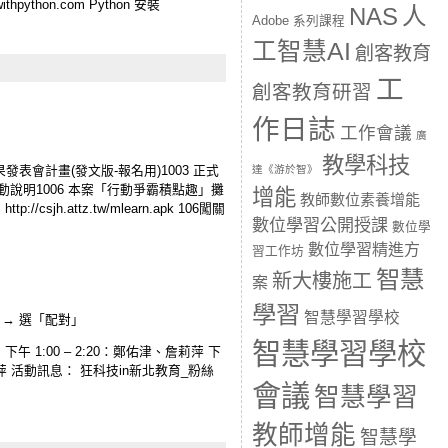
hpython.com Python 安裝
人
NAS
Adobe 系列課程
工智慧AI
創客教育
工
創客教育研習
作日誌
工作會議
廣
教學科技
達《游於智》
果發表會計畫(發文版-報名用)1003 正式
項活動說明1006 本案「行動爭霸積點趣」攤
增能
教師數位素養增能
h.attz.tw/mlearn.apk 106闖關
數位學習公開授課
數位學
數位學習精進方
習工作坊
智慧
新大樓施工
案
學習
智慧學習學校
 → 選「配對」
智慧學習學校
 1:00 – 2:20：鄭佑津、詹莉萍 下
萍 活動訊息： 狂科技in新北教育_粉絲
會議
智慧學習
教師增能
智慧學