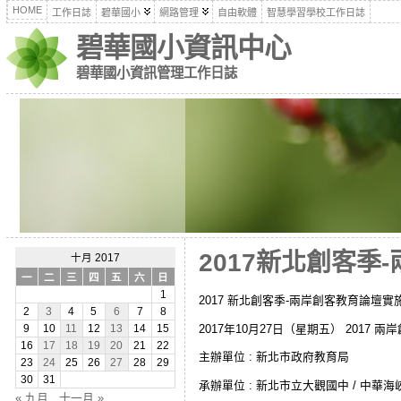
HOME
工作日誌
碧華國小
網路管理
自由軟體
智慧學習學校工作日誌
碧華國小資訊中心
碧華國小資訊管理工作日誌
2017新北創客季-
十月 2017
一
二
三
四
五
六
日
1
2017 新北創客季-兩岸創客教育論壇實
2
3
4
5
6
7
8
2017年10月27日（星期五） 2017 
9
10
11
12
13
14
15
16
17
18
19
20
21
22
主辦單位 : 新北市政府教育局
23
24
25
26
27
28
29
30
31
承辦單位 : 新北市立大觀國中 / 中華
« 九月
十一月 »