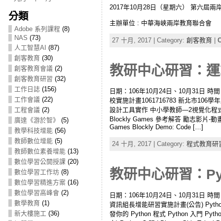
2017年10月28日（星期六） 第六屆
分類
主辦單位 : 中華海峽兩岸教育聯合會
Adobe 系列課程
(8)
NAS
(73)
27 十月, 2017 | Category:
創客教育
|
C
人工智慧AI
(87)
創客教育
(30)
教研中心研習：運算
創客教育會議
(2)
創客教育研習
(32)
工作日誌
(156)
日期：106年10月24日、10月31日 
工作會議
(22)
校實施計畫1061716783 新北市1
工程會議
(2)
設計工具實作 中小學教師—2視覺化程式設
Blockly Games 參考解答 勵志影片-動畫角色
廣達《游於智》
(5)
Games Blockly Demo: Code […]
教學科技增能
(56)
教師數位增能
(5)
24 十月, 2017 | Category:
程式教育研
教師數位素養增能
(13)
數位學習公開授課
(20)
教研中心研習：Pyth
數位學習工作坊
(8)
數位學習精進方案
(16)
數位學習高峰會
(2)
日期：106年10月24日、10月31日 時
數學教育
(1)
資訊組長增能研習實施計畫(公告) Python 開發環
新大樓施工
(36)
發你的 Python 程式 Python 入門 Pytho