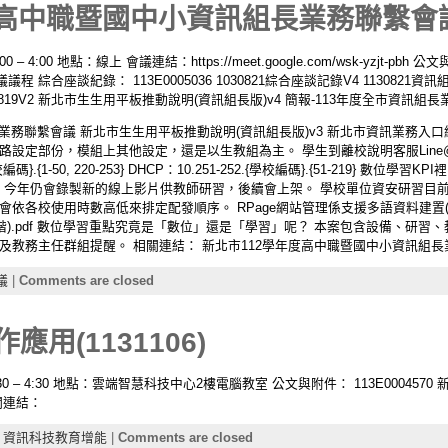
高中職暨國中小資訊組長業務聯繫會議(1
– 4:00 地點：線上 會議連結：https://meet.google.com/wsk-yzjt-pbh 
綜合座談紀錄： 113E0005036 1030821綜合座談記錄V4 113082
19V2 新北市生生用平板推動說明(資訊組長版)v4 簡報-113年度全市資訊組長業
長業務聯繫會議 新北市生生用平板推動說明(資訊組長版)v3 新北市資訊業務入口
定部份，模組上其他設定，還是以生教組為主。 學生到離校說明客服Line@：@15
編碼}.{1-50, 220-253} DHCP：10.251-252.{學校編碼}.{51-219}
研習，今年仍會錄製新的線上影片供教師研習，後續會上架。 學校單位資安研習
會依各校使用時數高低來排定配發順序。 RPage網站管理係支援多語資料建置(
練 (進階).pdf 數位學習重點究竟是「數位」還是「學習」呢？ 本案包含設備、
務主任群組提醒。 相關連結： 新北市112學年度高中職暨國中小資訊組長業務聯繫會
議
|
Comments are closed
應用(1131106)
:30 – 4:30 地點：雲端智慧科技中心2樓電腦教室 公文與附件： 113E000457
關連結：
,
資訊科技教育增能
|
Comments are closed