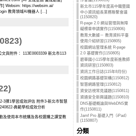
 Websim: https://websim.ai/
新北市115學年度高中職暨國
com/login 教育領域AI機器人 […]
中小資訊組長業務聯繫會議
(1150820)
R-page 2.0 網站管理與無障
礙標章申請實作(1150806)
教育大數據－ 教育資料平臺
23)
使用介紹研習(1150805)
校園網站管理系統 R-page
2.0 基礎實作(1150805)
s 公文與附件： 113E0003339 新北市113
碧華國小115學年度新進教師
資訊研習(1150803)
資訊工作日誌(115年8月份)
校園網路基礎架構(1150812)
智慧網路管理(1150812)
2)
資安訪視常見議題(1150811)
資通安全新興議題(1150810)
 附件2-3擇1學習成效評估 附件3-新北市智慧
DNS基礎概論與WebDNS實
240822-典範學校成效分析
作(1150811)
Jamf Pro 基礎入門（iPad）
推動及使用本市統購及各校選購之課堂教
(1150807)
分類