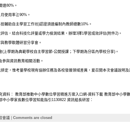
需達80%。
，月使用率≧90%。
1科技輔助自主學習工作坊)認證須達編制內教師總數10%。
成效評估，結合科技化評量或學力檢測結果，辦理3擇1學習成效評估(附件2)。
內容與教學軟體研習分享會。
享會(上學期為典範學校自主學習節-公開授課；下學期為分區內學校分享)。
案及參與資訊教育相關活動。
業已排定，惟考量學校現有協辦任務及各校發展領域差異，爰召開本次會議說明
充資料： 教育部推動中小學數位學習精進方案入口網-資料下載 教育部中小學數位教學
育部中小學家長數位學習知能指引1130822 資訊組長研習：
校會議
|
Comments are closed