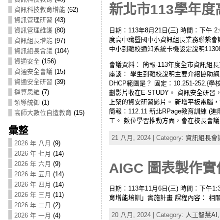
新北市113學年度
資訊科技教育增能
(62)
資訊管理研習
(43)
日期：113年8月21日(三) 時間：下午 2:00 
資訊管理維護
(80)
度高中職暨國中小資訊組長業務聯繫會議議程 
資訊組長增能
(97)
中小到離校通知系統卡機設定說明11308
資訊組長會議
(104)
資通安全
(156)
會議資料： 簡報-113年度全市資訊組
資通安全會議
(15)
座談： 學生到離校說明主要介紹協助網路設
資通安全研習
(39)
DHCP範團是？ 固定：10.251-252.{學校
運算思維
(7)
劃影片收在E-STUDY。 資訊安全
上架的資安研習影片。 新增平板電腦，
領導統御
(1)
簡報：112.11 新北RPage教育訓
高師大數位自造教育
(15)
工。 數位學習推動方面，會在校長會議及教
彙整
21 八月, 2024 | Category:
資訊組長會
2026 年 八月
(9)
2026 年 七月
(14)
2026 年 六月
(9)
AIGC 圖表製作實作
2026 年 五月
(14)
2026 年 四月
(14)
日期：113年11月6日(三) 時間：下午1
2026 年 三月
(11)
育增能培訓」實施計畫 課程內容： 相
2026 年 二月
(2)
20 八月, 2024 | Category:
人工智慧AI
2026 年 一月
(4)