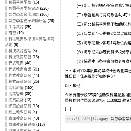
智慧學習學校
(15)
(一) 新北校園通APP家長綁定率
智慧學習學校會議
(220)
智慧學習教師增能
(106)
(二) 學習載具每月時數≧4小時
智慧學習種子教師研習
(28)
(三) 新北智慧學習種子教師(B
生命教育
(25)
研習
(19)
(四) 每學期至少辦理2次學習
科技教育教學與學習及探索
(五) 每學期至少辦理1場數位
活動
(6)
科技教育會議
(5)
(六) 每學期末辦理典範學校分
科技教育研習
(15)
(七) 協辦本市各項資訊教育專
程式教育
(40)
程式教育會議
(21)
三、本局113年度典範學校任務規劃
程式教育研習
(44)
性任務，任為規劃詳如附件3。
程式設計研習
(26)
四、其他：
網站維運
(152)
網路管理
(38)
今年典範學校*不用*協助教科展擺攤 補
網頁設計
(13)
學校長數位學習領導指引1130822 教
網頁設計研習
(13)
[…]
線上教學研習
(4)
資訊教育研習
(48)
22 八月, 2024 | Category:
智慧學習學
資訊教育輔導團
(113)
資訊科技教育
(45)