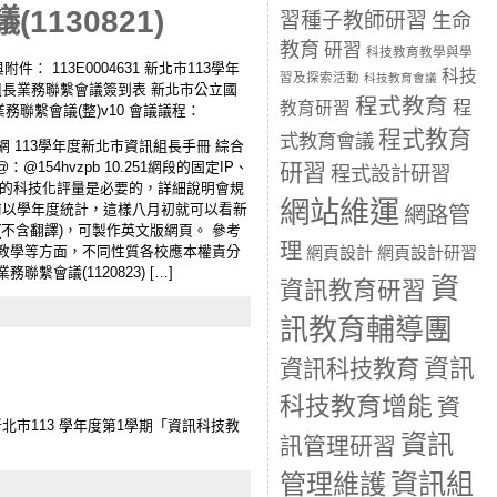
130821)
習種子教師研習
生命
教育
研習
科技教育教學與學
公文與附件： 113E0004631 新北市113學年
科技
習及探索活動
科技教育會議
1資訊組長業務聯繫會議簽到表 新北市公立國
程式教育
程
教育研習
務聯繫會議(整)v10 會議議程：
程式教育
式教育會議
網 113學年度新北市資訊組長手冊 綜合
4hvzpb 10.251網段的固定IP、
研習
程式設計研習
 數位學習KPI裡的科技化評量是必要的，詳細說明會規
網站維運
目前以學年度統計，這樣八月初就可以看新
網路管
不含翻譯)，可製作英文版網頁。 參考
理
研習、教學等方面，不同性質各校應本權責分
網頁設計
網頁設計研習
議(1120823) […]
資
資訊教育研習
訊教育輔導團
資訊
資訊科技教育
科技教育增能
資
0 新北市113 學年度第1學期「資訊科技教
資訊
訊管理研習
資訊組
管理維護