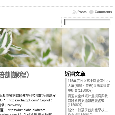
Posts
Comments
近期文章
能培訓課程）
115年度公立高中職暨國中小
大屏(觸屏、雷板)採購案建置
說明會(1150807)
13學年度新北市暑期教師教學科技增能培訓課程
資通安全維護計畫撰寫與教
tps://chatgpt.com/ Copilot：
育體系資安通報應變處理
(1150807)
引擎] Perplexity
選)：https://lumalabs.ai/dream-
新北市智慧學習典範學校工
rdynamics.com/ [AI 生成塗鴉 變成動畫]
作會議(1150819)