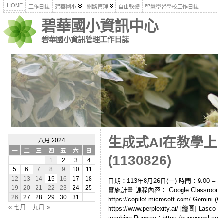
HOME
工作日誌
碧華國小
網路管理
自由軟體
智慧學習學校工作日誌
碧華國小資訊中心
碧華國小資訊管理工作日誌
生成式AI在教學
八月 2024
一
二
三
四
五
六
日
(1130826)
1
2
3
4
5
6
7
8
9
10
11
12
13
14
15
16
17
18
日期：113年8月26日(一) 時間：9:0
19
20
21
22
23
24
25
實施計畫 課程內容： Google Classroom：2
26
27
28
29
30
31
https://copilot.microsoft.com/ Gemini
« 七月
九月 »
https://www.perplexity.ai/ [繪圖] Las
machine Runway：https://runwayml