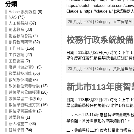
分類
https://sketch.metademolab.com/can
Claude.ai https://claude.ai/ [評語機
Adobe 系列課程
(8)
NAS
(73)
26 八月, 2024 | Category:
人工智慧AI
人工智慧AI
(87)
創客教育
(30)
創客教育會議
(2)
校務行政系統設備維
創客教育研習
(32)
工作日誌
(156)
日期：113年8月23日(五) 時間：下午 1:30 
工作會議
(22)
學年度新任資訊組長基礎知能培訓研習
工程會議
(2)
廣達《游於智》
(5)
23 八月, 2024 | Category:
資訊管理研
教學科技增能
(56)
教師數位增能
(5)
新北市113年度智
教師數位素養增能
(13)
數位學習公開授課
(20)
數位學習工作坊
(8)
日期：113年8月22日(四) 時間：上午 1
數位學習精進方案
(16)
學習典範學校任務規劃v3 附件1-各典範學
數位學習高峰會
(2)
一、本市113-114年度智慧學習典
數學教育
(1)
學軟體，各分區推動名單詳如附件1。
新大樓施工
(36)
智慧學習
(84)
二、典範學校113年度考核量化目標為