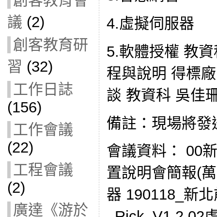
創客教育會
議
(2)
4.虛擬伺服器
創客教育研
5.軟體授權 教資科 
習
(32)
程與說明 得標廠商 
工作日誌
談 教資科 吳佳
(156)
備註：現場將發
工作會議
(22)
會議資料： 00
工程會議
置說明會簡報(萬
(2)
器 190118_
廣達《游於
_Rick_V1.2