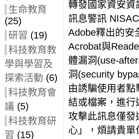
轉發國家資安資
生命教育
訊息警訊 NISAC-
(25)
Adobe釋出的安
研習
(19)
Acrobat與Re
科技教育教
體漏洞(use-aft
學與學習及
洞(security 
探索活動
(6)
由誘騙使用者點
科技教育會
結或檔案，進行
議
(5)
攻擊此訊息僅發
科技教育研
心」，煩請貴單
習
(15)