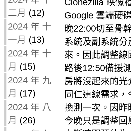
Clonezilla 
二月
(12)
Google 雲端
2024 年 十
晚22:00切至
一月
(13)
系統及副系統分
2024 年 十
來。因此調整線
月
(15)
路後12:50備
2024 年 九
房將沒起來的光
月
(17)
同仁連線需求，今
2024 年 八
換測一次。因昨
月
(26)
今晚只是調整回