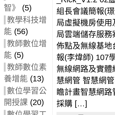
智》
(5)
組長會議簡報(璟
教學科技增
局虛擬機房使用
能
(56)
局雲端儲存服務案
教師數位增
佈點及無線基地
能
(5)
報(李煒師) 1
教師數位素
無線網路及實體線
養增能
(13)
慧網管 智慧網管案
數位學習公
瞻計畫智慧網路
開授課
(20)
採購 […]
數位學習工