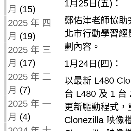
1月25日(五)：
月
(15)
鄭佑津老師協助
2025 年 四
北市行動學習經
月
(19)
劃內容。
2025 年 三
月
(17)
1月24日(四)：
2025 年 二
以最新 L480 Clo
月
(7)
台 L480 及 1 
2025 年 一
更新驅動程式，重
月
(4)
Clonezilla 映
2024 年 十