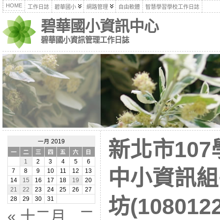
HOME
工作日誌
碧華國小
網路管理
自由軟體
智慧學習學校工作日誌
碧華國小資訊中心
碧華國小資訊管理工作日誌
新北市10
一月 2019
一
二
三
四
五
六
日
1
2
3
4
5
6
中小資訊組
7
8
9
10
11
12
13
14
15
16
17
18
19
20
21
22
23
24
25
26
27
坊(1080122
28
29
30
31
« 十二月
二