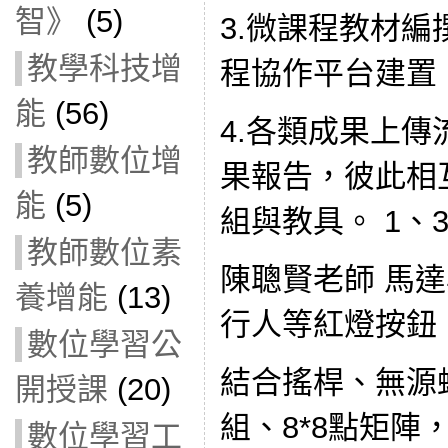
智》
(5)
3.微課程教材編撰成
教學科技增
程協作平台建置
能
(56)
4.各類成果上傳
教師數位增
果報告，彼此相
能
(5)
組與教具。 1、3 1
教師數位素
陳聰賢老師 馬達
養增能
(13)
行人等紅燈按鈕
數位學習公
結合搖桿、無源蜂
開授課
(20)
組、8*8點矩陣
數位學習工