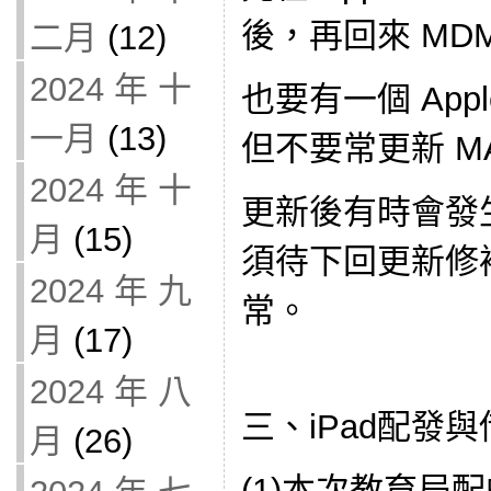
後，再回來 MD
二月
(12)
2024 年 十
也要有一個 Apple
一月
(13)
但不要常更新 MA
2024 年 十
更新後有時會發
月
(15)
須待下回更新修
2024 年 九
常。
月
(17)
2024 年 八
三、iPad配發
月
(26)
(1)本次教育局