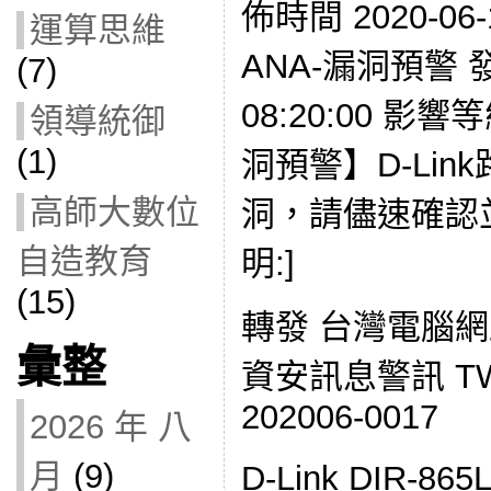
佈時間 2020-06-
運算思維
ANA-漏洞預警 發現
(7)
08:20:00 影響
領導統御
(1)
洞預警】D-Li
高師大數位
洞，請儘速確認
自造教育
明:]
(15)
轉發 台灣電腦
彙整
資安訊息警訊 TWC
202006-0017
2026 年 八
月
(9)
D-Link DIR