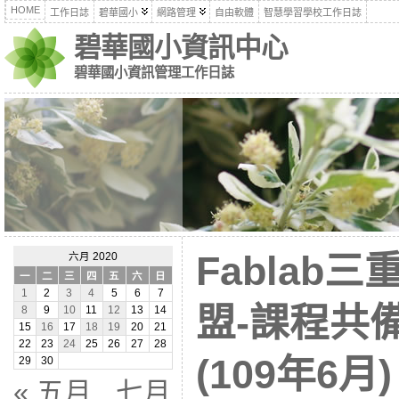
HOME
工作日誌
碧華國小
網路管理
自由軟體
智慧學習學校工作日誌
碧華國小資訊中心
碧華國小資訊管理工作日誌
Fablab
六月 2020
一
二
三
四
五
六
日
1
2
3
4
5
6
7
盟-課程共
8
9
10
11
12
13
14
15
16
17
18
19
20
21
22
23
24
25
26
27
28
(109年6月)
29
30
« 五月
七月