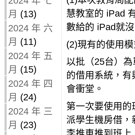
2024 年 七
慧教室的 iPa
月
(13)
數給的 iPad就
2024 年 六
月
(11)
(2)現有的使用
2024 年 五
以批（25台）
月
(15)
的借用系統，有
2024 年 四
會衝堂。
月
(24)
第一次要使用的
2024 年 三
派學生機房借，
月
(23)
李推車推到班上