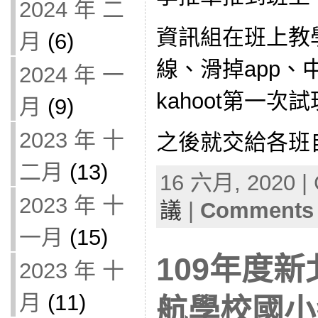
2024 年 二
資訊組在班上教
月
(6)
線、滑掉app、
2024 年 一
kahoot第一次試
月
(9)
2023 年 十
之後就交給各班自
二月
(13)
16 六月, 2020 | 
2023 年 十
議
|
Comments 
一月
(15)
109年度
2023 年 十
月
(11)
航學校國小