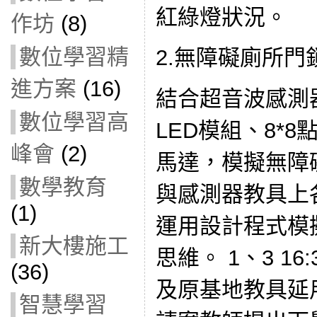
紅綠燈狀況。
作坊
(8)
數位學習精
2.無障礙廁所門
進方案
(16)
結合超音波感測
數位學習高
LED模組、8*
峰會
(2)
馬達，模擬無障礙
數學教育
與感測器教具上
(1)
運用設計程式模
新大樓施工
思維。 1、3 16:
(36)
及原基地教具延用
智慧學習