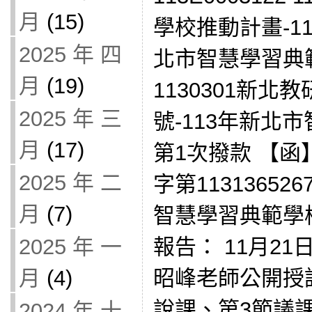
月
(15)
學校推動計畫-113
2025 年 四
北市智慧學習典
月
(19)
1130301新北教
2025 年 三
號-113年新北
月
(17)
第1次撥款 【函】
2025 年 二
字第11313652
月
(7)
智慧學習典範學校
報告： 11月21
2025 年 一
昭峰老師公開授課
月
(4)
說課、第3節議課
2024 年 十