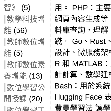
智》
(5)
用。 PHP：主要
網頁內容生成等。
教學科技增
料庫查詢，理解 
能
(56)
踐。 Go、Rust
教師數位增
設計、微服務架
能
(5)
R 和 MATL
教師數位素
計計算、數學建模等。
養增能
(13)
Bash：用於系
數位學習公
Hugging Fac
開授課
(20)
費曼學習法 讓
數位學習工