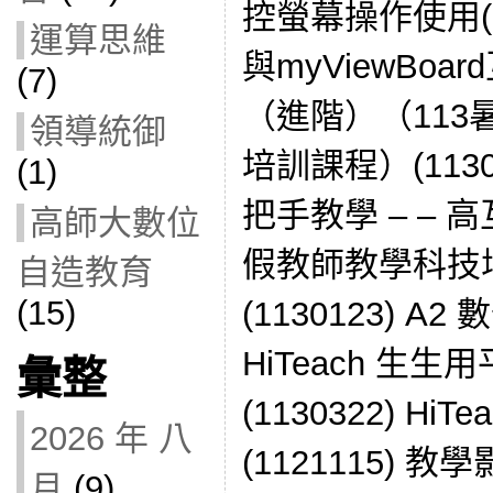
控螢幕操作使用(1110
運算思維
與myViewBo
(7)
（進階）（11
領導統御
培訓課程）(11307
(1)
把手教學 – – 
高師大數位
假教師教學科技
自造教育
(15)
(1130123) A
HiTeach 生
彙整
(1130322) Hi
2026 年 八
(1121115) 
月
(9)