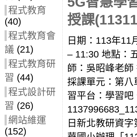
5G智慧學
程式教育
授課(11311
(40)
程式教育會
日期：113年11月
議
(21)
– 11:30 地
程式教育研
師：吳昭峰老師
習
(44)
採課單元：第八
程式設計研
習平台：學習吧
習
(26)
1137996683_1
網站維運
日新北教研資字第1
(152)
華國小辦理「112