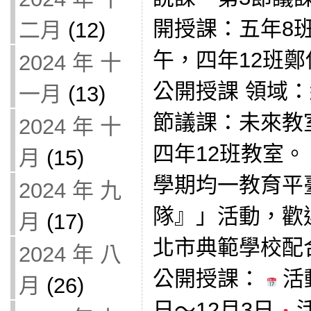
開授課：五年8班教
二月
(12)
午，四年12班
2024 年 十
公開授課 領域：
一月
(13)
節議課：未來教
2024 年 十
四年12班教室。
月
(15)
學期均一教育平
2024 年 九
隊』」活動，歡
月
(17)
北市典範學校配
2024 年 八
公開授課：
活動
月
(26)
日～12月3日