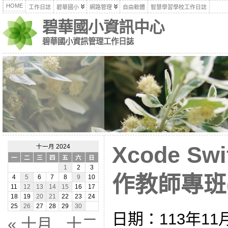
HOME
工作日誌
碧華國小
網路管理
自由軟體
智慧學習學校工作日誌
碧華國小資訊中心
碧華國小資訊管理工作日誌
Xcode Sw
十一月 2024
一
二
三
四
五
六
日
1
2
3
作教師專班(4
4
5
6
7
8
9
10
11
12
13
14
15
16
17
18
19
20
21
22
23
24
25
26
27
28
29
30
日期：113年11月
« 十月
十二