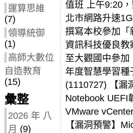
值班 上午9:2
運算思維
北市網路升速1G案s
(7)
撰寫本校參加「
領導統御
(1)
資訊科技優良教
高師大數位
至大觀國中參加
自造教育
年度智慧學習種
(15)
(1110727) 【
彙整
Notebook U
VMware vCen
2026 年 八
【漏洞預警】Micro
月
(9)