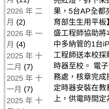
亮紅燈，拆下來
果，5台AP全都
2026 年 二
育部生生用平板
月
(2)
盛工程師協助將本校
2026 年 一
中多納管的1台i
月
(4)
工程師送本校採
2025 年 十
時器至校。 電
二月
(7)
務處，核章完成
2025 年 十
定時器安裝在教
一月
(7)
上，供電時間定為每
2025 年 十