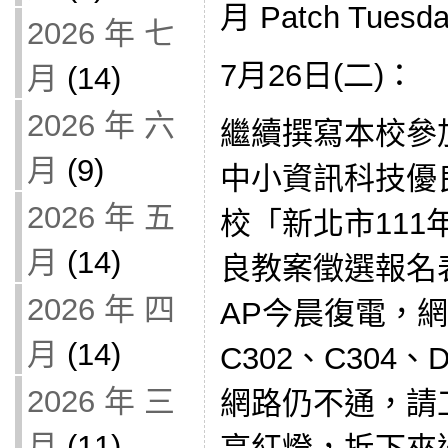
月 Patch Tue
2026 年 七
7月26日(二)：
月
(14)
2026 年 六
繼續撰寫本校參
月
(9)
中小資訊科技優
2026 年 五
校「新北市11
月
(14)
良教案徵選報名
2026 年 四
AP今晨復電，網
月
(14)
C302、C304、
2026 年 三
網路仍不通，請
月
(11)