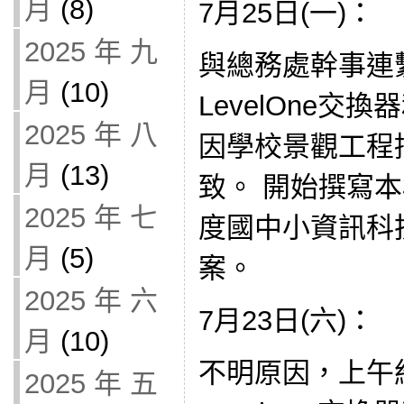
月
(8)
7月25日(一)：
2025 年 九
與總務處幹事連
月
(10)
LevelOne交
2025 年 八
因學校景觀工程
月
(13)
致。 開始撰寫本
2025 年 七
度國中小資訊科
月
(5)
案。
2025 年 六
7月23日(六)：
月
(10)
不明原因，上午約
2025 年 五