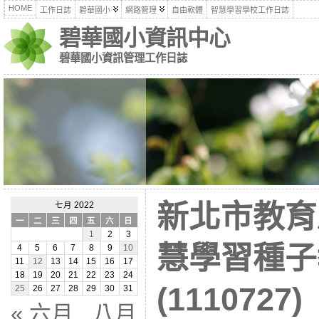
HOME
工作日誌
碧華國小
網路管理
自由軟體
智慧學習學校工作日誌
碧華國小資訊中心
碧華國小資訊管理工作日誌
新北市教育
七月 2022
一
二
三
四
五
六
日
1
2
3
慧學習種子
4
5
6
7
8
9
10
11
12
13
14
15
16
17
18
19
20
21
22
23
24
(1110727)
25
26
27
28
29
30
31
« 六月
八月