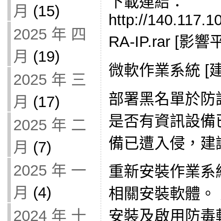
下載連結：
月
(15)
http://140.117
2025 年 四
RA-IP.rar [影響
月
(19)
微軟作業系統 [建
2025 年 三
部署黑名單於防
月
(17)
是否有資訊設備
2025 年 二
備已遭入侵，建
月
(7)
2025 年 一
重新安裝作業系
月
(4)
相關安裝軟體。
2024 年 十
安裝及啟用防毒