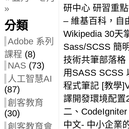
研中心 研習重點摘
»
– 維基百科，自
分類
Wikipedia 3
Adobe 系列
Sass/SCSS 簡明
課程
(8)
技術共筆部落格 [C
NAS
(73)
用SASS SCS
人工智慧AI
程式筆記 [教學]V
(87)
譯開發環境配置2.
創客教育
二、CodeIgniter
(30)
中文- 中小企
創客教育會