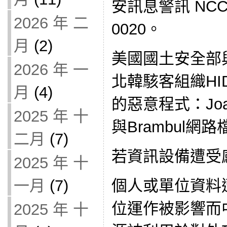
安訊息警訊 NCCST
2026 年 二
0020。
月
(2)
美國國土安全部
2026 年 一
北韓駭客組織HID
月
(4)
的惡意程式：Jo
2025 年 十
與Brambul
二月
(7)
若資訊設備遭受
2025 年 十
個人或單位資料
一月
(7)
位運作被影響而
2025 年 十