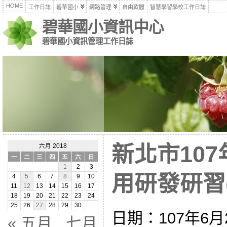
HOME
工作日誌
碧華國小
網路管理
自由軟體
智慧學習學校工作日誌
碧華國小資訊中心
碧華國小資訊管理工作日誌
新北市10
六月 2018
一
二
三
四
五
六
日
1
2
3
用研發研習(1
4
5
6
7
8
9
10
11
12
13
14
15
16
17
18
19
20
21
22
23
24
25
26
27
28
29
30
日期：107年6
« 五月
七月