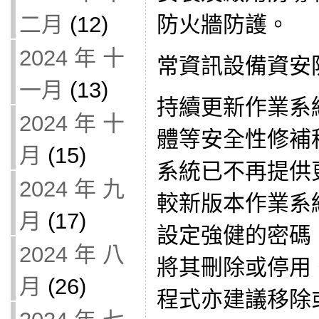
二月
(12)
防火牆防護。
2024 年 十
常資訊設備資安
一月
(13)
持續更新作業系
2024 年 十
體等安全性修補
月
(15)
系統已不再提供
2024 年 九
較新版本作業系
月
(17)
設定強健的密碼
2024 年 八
將其刪除或停用
月
(26)
程式亦建議移除