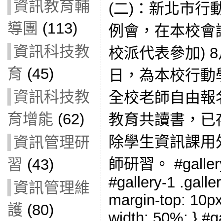
資訊教育輔
(二)：新北市行
導團
(113)
例會，在本校會議
資訊科技教
校派代表參加) 8
育
(45)
日，為本校行動
資訊科技教
全校老師自由報
育增能
(62)
教育共讀書，已
除學生資訊課用
資訊管理研
師研習。 #gallery-1
習
(43)
#gallery-1 .galler
資訊管理維
margin-top: 10px;
護
(80)
width: 50%; } #ga