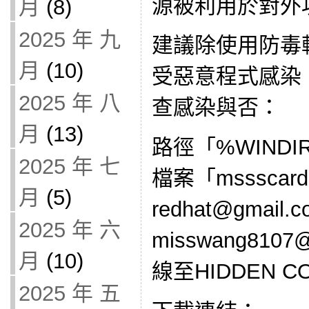
源被利用於對外
月
(8)
2025 年 九
建議除使用防毒
月
(10)
受惡意程式感染
2025 年 八
查感染與否：
月
(13)
路徑「%WINDIR
2025 年 七
檔案「mssscar
月
(5)
redhat@gmai
2025 年 六
misswang8107
月
(10)
線至HIDDEN C
2025 年 五