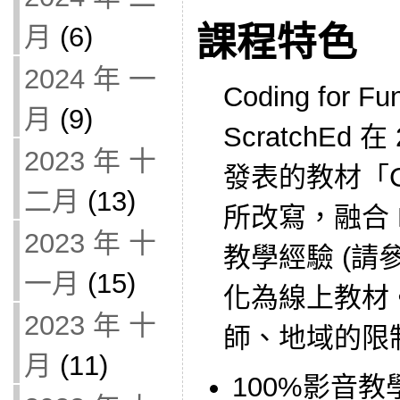
課程特色
月
(6)
2024 年 一
Coding for
月
(9)
ScratchEd 在
2023 年 十
發表的教材「Crea
二月
(13)
所改寫，融合 Kid
2023 年 十
教學經驗 (請
一月
(15)
化為線上教材
2023 年 十
師、地域的限
月
(11)
100%影音