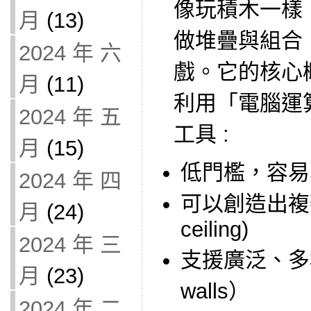
像玩積木一樣
月
(13)
做堆疊與組合
2024 年 六
戲。它的核心
月
(11)
利用「電腦運
2024 年 五
工具 :
月
(15)
低門檻，容易學（l
2024 年 四
可以創造出複雜
月
(24)
ceiling)
2024 年 三
支援廣泛、多
月
(23)
walls）
2024 年 二