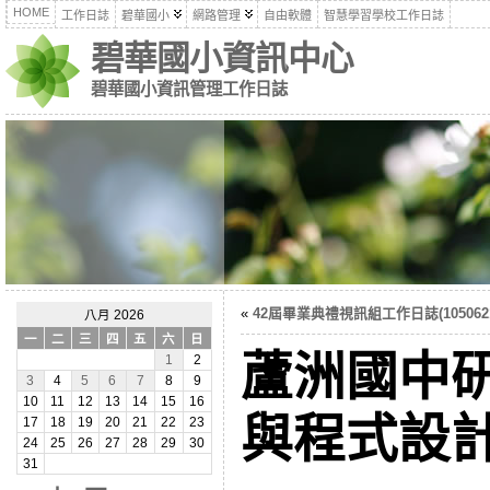
HOME
工作日誌
碧華國小
網路管理
自由軟體
智慧學習學校工作日誌
碧華國小資訊中心
碧華國小資訊管理工作日誌
«
42屆畢業典禮視訊組工作日誌(105062
八月 2026
一
二
三
四
五
六
日
蘆洲國中
1
2
3
4
5
6
7
8
9
10
11
12
13
14
15
16
與程式設計(
17
18
19
20
21
22
23
24
25
26
27
28
29
30
31