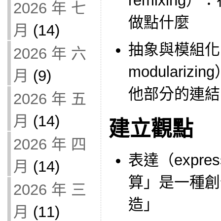
remixin
2026 年 七
做點什麼
月
(14)
抽象與模組化（ab
2026 年 六
modulari
月
(9)
他部分的連結
2026 年 五
月
(14)
建立觀點
2026 年 四
表達（expre
月
(14)
算」是一種創
2026 年 三
造」
月
(11)