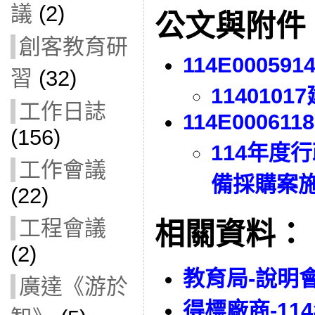
議
(2)
公文與附件
創客教育研
114E000591
習
(32)
114010
工作日誌
114E0006118
(156)
114年度
工作會議
備採購案
(22)
工程會議
相關資料：
(2)
教育局-說明
廣達《游於
得標廠商-1