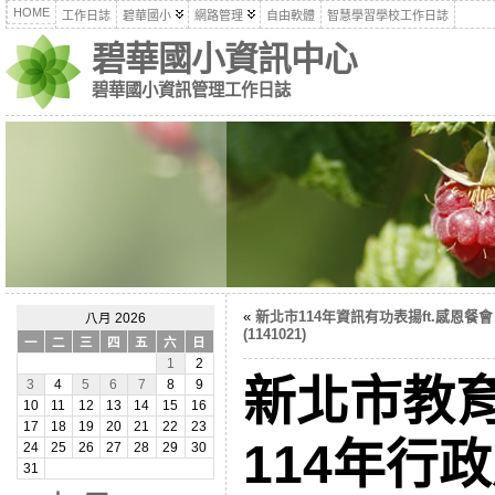
HOME
工作日誌
碧華國小
網路管理
自由軟體
智慧學習學校工作日誌
碧華國小資訊中心
碧華國小資訊管理工作日誌
«
新北市114年資訊有功表揚ft.感恩餐會
八月 2026
(1141021)
一
二
三
四
五
六
日
1
2
新北市教
3
4
5
6
7
8
9
10
11
12
13
14
15
16
17
18
19
20
21
22
23
114年行
24
25
26
27
28
29
30
31