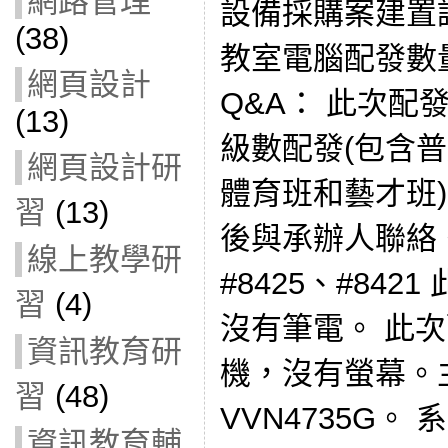
網路管理
設備採購案建置調
(38)
教室電腦配發數
網頁設計
Q&A： 此次配
(13)
級數配發(包含
網頁設計研
體育班和藝才班
習
(13)
後與承辦人聯絡
線上教學研
#8425、#84
習
(4)
沒有筆電。 此
資訊教育研
機，沒有螢幕。主
習
(48)
VVN4735G。 系
資訊教育輔