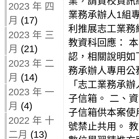
業，請貴校資訊
2023 年 四
業務承辦人1組
月
(17)
利推展志工業務
2023 年 三
教資科回應： 
月
(21)
認，相關說明如
2023 年 二
務承辦人專用公
月
(14)
「志工業務承辦
2023 年 一
子信箱。 二、
月
(4)
子信箱供本案使
2022 年 十
號禁止共用。 教
二月
(13)