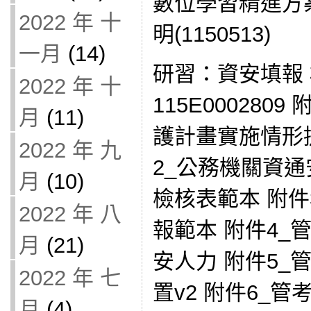
數位學習精進方
2022 年 十
明(1150513)
一月
(14)
研習：資安填報
2022 年 十
115E000280
月
(11)
護計畫實施情形提
2022 年 九
2_公務機關資
月
(10)
檢核表範本 附件
2022 年 八
報範本 附件4_
月
(21)
安人力 附件5_
2022 年 七
置v2 附件6_管
月
(4)