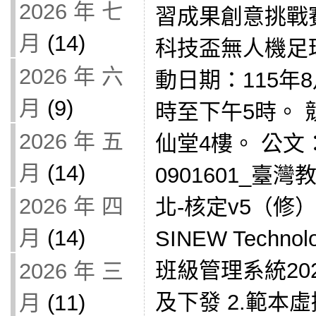
2026 年 七
習成果創意挑戰
月
(14)
科技盃無人機足
2026 年 六
動日期：115年
月
(9)
時至下午5時。
2026 年 五
仙堂4樓。 公文： 
月
(14)
0901601_
2026 年 四
北-核定v5（修
月
(14)
SINEW Techn
班級管理系統2026
2026 年 三
及下發 2.範本虛
月
(11)