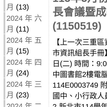
月
(13)
長會議暨成
2024 年 六
(1150519)
月
(11)
2024 年 五
【上一次三重區
月
(15)
市資訊組長手冊】
2024 年 四
日(二) 時間：9:
月
(24)
中圖書館2樓電
2024 年 三
114E000374
月
(23)
國中、小行政人
2024 年 二
2-新北市114