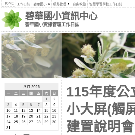
HOME
工作日誌
碧華國小
網路管理
自由軟體
智慧學習學校工作日誌
碧華國小資訊中心
碧華國小資訊管理工作日誌
115年度
八月 2026
一
二
三
四
五
六
日
1
2
小大屏(觸
3
4
5
6
7
8
9
10
11
12
13
14
15
16
17
18
19
20
21
22
23
建置說明會(1
24
25
26
27
28
29
30
31