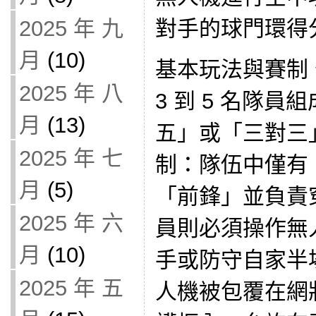
對手的球門環得
2025 年 九
月
(10)
基本玩法與賽制
2025 年 八
3 到 5 名隊
月
(13)
五」或「三對三
2025 年 七
制：隊伍中僅有 
月
(5)
「前鋒」並負責
2025 年 六
員則必須操作無
月
(10)
手或防守自家半
2025 年 五
人機被包覆在網