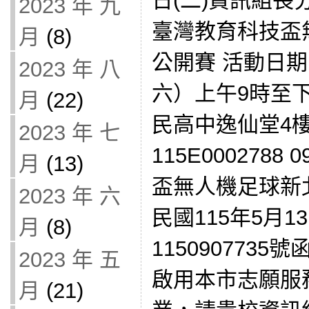
日(二)資訊組長
2023 年 九
臺灣教育科技盃
月
(8)
公開賽 活動日期
2023 年 八
六）上午9時至下
月
(22)
民高中逸仙堂4樓
2023 年 七
115E0002788
月
(13)
盃無人機足球新北
2023 年 六
民國115年5月
月
(8)
115090773
2023 年 五
啟用本市志願服
月
(21)