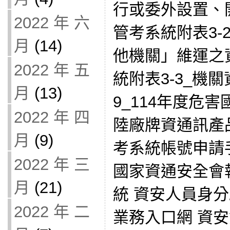
行或委外設置、開
2022 年 六
管考系統附表3-
月
(14)
他機關」維運之資
2022 年 五
統附表3-3_機
月
(13)
9_114年度危
2022 年 四
陸廠牌資通訊產品
月
(9)
考系統帳號申請手冊
2022 年 三
國家資通安全會
月
(21)
統 資安人員身
2022 年 二
業務入口網 資安