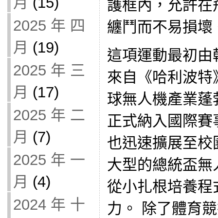
月
(15)
護框內，允許在
2025 年 四
纏鬥而不易損壞
月
(19)
這項運動最初由
2025 年 三
來自《哈利波特
月
(17)
球無人機產業蓬
2025 年 二
正式納入國際賽
月
(7)
也迅速擴展至校
2025 年 一
大型的總統盃無
月
(4)
從小扎根培養程
2024 年 十
力。 除了體育