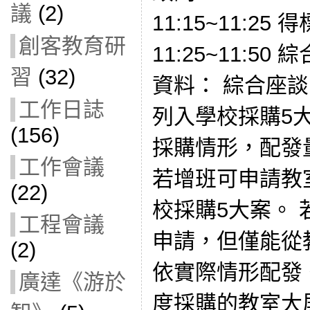
議
(2)
11:15~11:25
創客教育研
11:25~11:50
習
(32)
資料： 綜合座
工作日誌
列入學校採購5
(156)
採購情形，配發
工作會議
若增班可申請教
(22)
校採購5大案。 
工程會議
申請，但僅能從
(2)
依實際情形配發。
廣達《游於
度採購的教室大