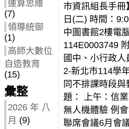
運算思維
市資訊組長手冊】
(7)
日(二) 時間：9:
領導統御
中圖書館2樓電
(1)
114E000374
高師大數位
國中、小行政人
自造教育
2-新北市114
(15)
同不排課時段與
彙整
題： 上午：信
2026 年 八
無人機體驗 例會
月
(9)
聯席會議6月會議紀錄