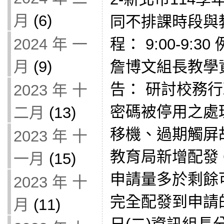
月
(6)
同不排課時段與
程： 9:00-9:30
2024 年 一
詹博文組長教學
月
(9)
告： 研討校務
2023 年 十
密碼被停用之處
二月
(13)
移機、過期觸屏
2023 年 十
教育局新增配發 Ge
一月
(15)
申請量多於剩餘
2023 年 十
完全配發到申請的
月
(11)