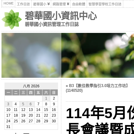
HOME
工作日誌
碧華國小
網路管理
自由軟體
智慧學習學校工作日誌
碧華國小資訊中心
碧華國小資訊管理工作日誌
«
B3【數位教學指引3.0培力工作坊】
八月 2026
(1140520)
一
二
三
四
五
六
日
1
2
3
4
5
6
7
8
9
114年5
10
11
12
13
14
15
16
17
18
19
20
21
22
23
24
25
26
27
28
29
30
長會議暨
31