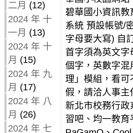
二月
(12)
碧華國小資訊教
2024 年 十
系統 預設帳號/
一月
(13)
字母要大寫) 
2024 年 十
首字須為英文字
月
(15)
個字，英數字混
2024 年 九
理」模組，看可
月
(17)
假，請洽人事主
2024 年 八
新北市校務行政
月
(26)
習吧、均一教育
2024 年 七
PaGamO、Cool