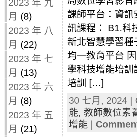
局數位學習影音
2023 年 九
課師平台：資訊
月
(8)
訊課程： B1.
2023 年 八
新北智慧學習種
月
(22)
均一教育平台 因材
2023 年 七
學科技增能培訓課
月
(13)
培訓 […]
2023 年 六
30 七月, 2024 | 
月
(8)
能,
教師數位素
2023 年 五
增能
|
Comment
月
(21)