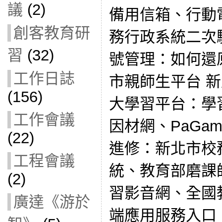
議
(2)
備用信箱、行動
創客教育研
務行政系統二次
習
(32)
號管理：如何還
工作日誌
市親師生平台 
(156)
大學習平台：學
工作會議
因材網、PaGamO、
(22)
進修：新北市校
工程會議
統、教育部磨課
(2)
習影音網、全國
廣達《游於
端應用服務入口 →