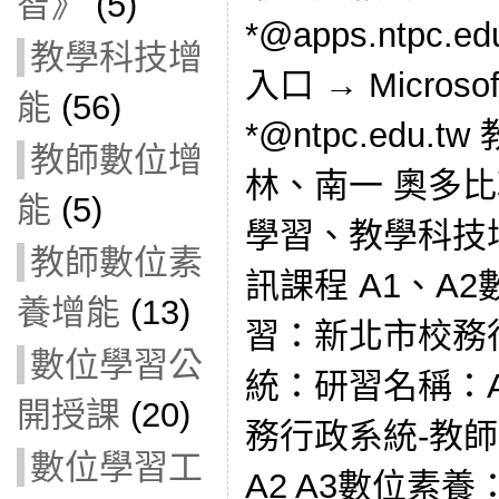
智》
(5)
*@apps.ntpc
教學科技增
入口 → Microso
能
(56)
*@ntpc.edu
教師數位增
林、南一 奧多
能
(5)
學習、教學科技
教師數位素
訊課程 A1、A
養增能
(13)
習：新北市校務
數位學習公
統：研習名稱：A
開授課
(20)
務行政系統-教
數位學習工
A2 A3數位素