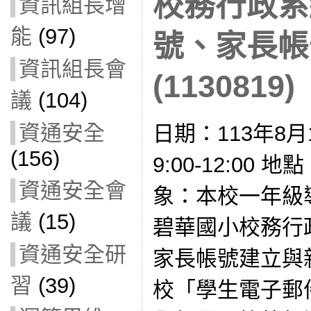
校務行政系
資訊組長增
能
(97)
號、家長帳
資訊組長會
(1130819)
議
(104)
資通安全
日期：113年8月
(156)
9:00-12:00
資通安全會
象：本校一年級導師
議
(15)
碧華國小校務行
資通安全研
家長帳號建立與
習
(39)
校「學生電子郵