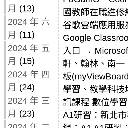
月
(13)
國教師在職進修
2024 年 六
谷歌雲端應用服務入
月
(11)
Google Clas
2024 年 五
入口 → Micros
月
(15)
軒、翰林、南一
2024 年 四
板(myViewBoa
月
(24)
學習、教學科技
2024 年 三
訊課程 數位學習
月
(23)
A1研習：新北
2024 年 二
網：A1 A1研