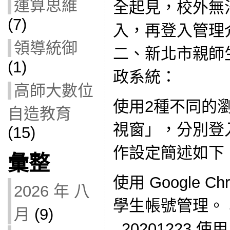
運算思維
全起見，校外無
(7)
入，再登入管理
領導統御
二、新北市親師
(1)
政系統：
高師大數位
使用2種不同的
自造教育
視窗」，分別登
(15)
作設定簡述如下
彙整
使用 Google 
2026 年 八
學生帳號管理。
月
(9)
_20201223 使用