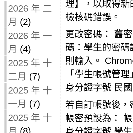
理】，以取得新
2026 年 二
檢核碼錯誤。
月
(2)
更改密碼： 舊
2026 年 一
碼：學生的密碼
月
(4)
則輸入。 Chr
2025 年 十
「學生帳號管理
二月
(7)
身分證字號 民
2025 年 十
一月
(7)
若自訂帳號後，
2025 年 十
帳密預設為： 
月
(8)
身分證字號 學