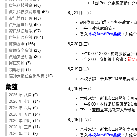
1台iPad 充電線頭斷在
資訊科技教育
(45)
資訊科技教育增能
(62)
8月21日(四)：
資訊管理研習
(43)
請4位實習老師，至各班教室、
資訊管理維護
(80)
下午，教務處輪值。
資訊組長增能
(97)
登入
本校Jamf Pro系統
，升級全校
資訊組長會議
(104)
8月20日(三)：
資通安全
(156)
資通安全會議
(15)
上午9:00-12:00，於電腦教室(
資通安全研習
(39)
下午2:00，參加線上會議：
新北
運算思維
(7)
8月19日(二)：
領導統御
(1)
高師大數位自造教育
(15)
本校承辦：新北市114學年度國
彙整
8月18日(一)：
2026 年 八月
(9)
本校承辦：新北市114學年度國
2026 年 七月
(14)
上午9:00，本校常態編班第2次
2026 年 六月
(9)
下午，至國立臺北教育大學參加
2026 年 五月
(14)
8月15日(五)：
2026 年 四月
(14)
2026 年 三月
(11)
本校承辦：新北市114學年度國
2026 年 二月
(2)
登入
本校Jamf Pro系統
，升級全校