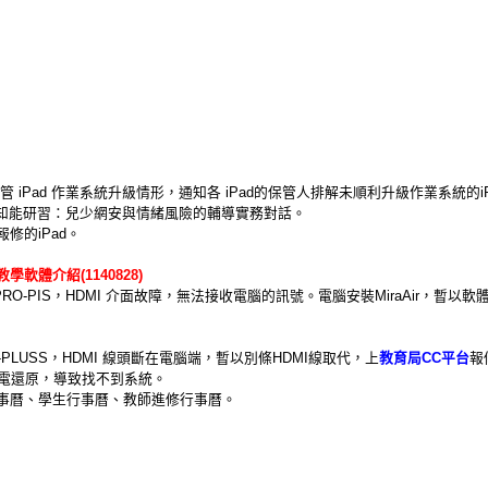
。
管 iPad 作業系統升級情形，通知各 iPad的保管人排解未順利升級作業系統的iP
導知能研習：兒少網安與情緒風險的輔導實務對話。
修的iPad。
t教學軟體介紹(1140828)
RO-PIS，HDMI 介面故障，無法接收電腦的訊號。電腦安裝MiraAir，暫
-PLUSS，HDMI 線頭斷在電腦端，暫以別條HDMI線取代，上
教育局CC平台
報
斷電還原，導致找不到系統。
事曆、學生行事曆、教師進修行事曆。