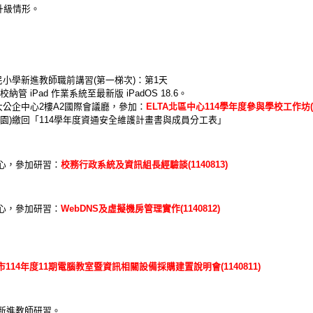
統升級情形。
民小學新進教師職前講習(第一梯次)：第1天
納管 iPad 作業系統至最新版 iPadOS 18.6。
大公企中心2樓A2國際會議廳，參加：
ELTA北區中心114學年度參與學校工作坊(11
園)繳回「114學年度資通安全維護計畫書與成員分工表」
心，參加研習：
校務行政系統及資訊組長經驗談(1140813)
心，參加研習：
WebDNS及虛擬機房管理實作(1140812)
市114年度11期電腦教室暨資訊相關設備採購建置說明會(1140811)
新進教師研習。