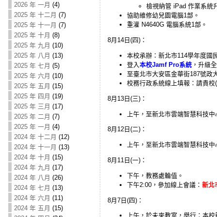
2026 年 一月
(4)
檢視納管 iPad 作業系
2025 年 十二月
(7)
協助維修幼兒園電腦1部。
重灌 N4640G 電腦系統1部。
2025 年 十一月
(7)
2025 年 十月
(8)
8月14日(四)：
2025 年 九月
(10)
本校承辦：新北市114學年度國
2025 年 八月
(13)
登入
本校Jamf Pro系統
，升級全校
2025 年 七月
(5)
至臺北市大安區金華街187號政
2025 年 六月
(10)
校務行政系統線上填報：請貴校(
2025 年 五月
(15)
2025 年 四月
(19)
8月13日(三)：
2025 年 三月
(17)
上午，至新北市雲端智慧科技中
2025 年 二月
(7)
2025 年 一月
(4)
8月12日(二)：
2024 年 十二月
(12)
上午，至新北市雲端智慧科技中
2024 年 十一月
(13)
2024 年 十月
(15)
8月11日(一)：
2024 年 九月
(17)
下午，教務處輪值。
2024 年 八月
(26)
下午2:00，參加線上會議：
新北
2024 年 七月
(13)
2024 年 六月
(11)
8月7日(四)：
2024 年 五月
(15)
上午，於未來教室，舉行：本校