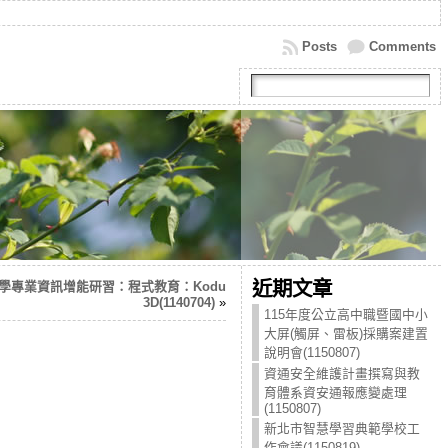
Posts
Comments
近期文章
教學專業資訊增能研習：程式教育：Kodu
3D(1140704)
»
115年度公立高中職暨國中小
大屏(觸屏、雷板)採購案建置
說明會(1150807)
資通安全維護計畫撰寫與教
育體系資安通報應變處理
(1150807)
新北市智慧學習典範學校工
作會議(1150819)