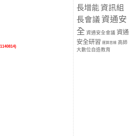
長增能
資訊組
資通安
長會議
全
資通
資通安全會議
安全研習
高師
運算思維
40814)
大數位自造教育