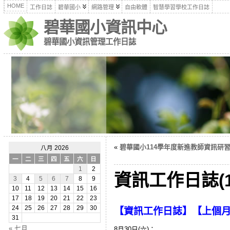
HOME
工作日誌
碧華國小
網路管理
自由軟體
智慧學習學校工作日誌
碧華國小資訊中心
碧華國小資訊管理工作日誌
«
碧華國小114學年度新進教師資訊研習(11
八月 2026
一
二
三
四
五
六
日
1
2
資訊工作日誌(1
3
4
5
6
7
8
9
10
11
12
13
14
15
16
17
18
19
20
21
22
23
24
25
26
27
28
29
30
【
資訊工作日誌
】【
上個
31
« 七月
8月30日(六)：