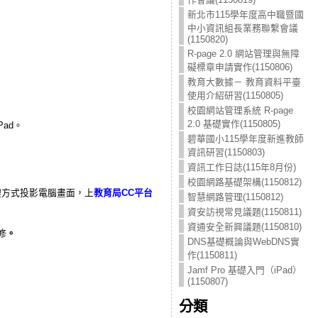
新北市115學年度高中職暨國
中小資訊組長業務聯繫會議
(1150820)
R-page 2.0 網站管理與無障
礙標章申請實作(1150806)
教育大數據－ 教育資料平臺
使用介紹研習(1150805)
校園網站管理系統 R-page
2.0 基礎實作(1150805)
ad。
碧華國小115學年度新進教師
資訊研習(1150803)
資訊工作日誌(115年8月份)
校園網路基礎架構(1150812)
以軟體方式投影電腦畫面，上
教育局CC平台
智慧網路管理(1150812)
資安訪視常見議題(1150811)
資通安全新興議題(1150810)
修
。
DNS基礎概論與WebDNS實
作(1150811)
Jamf Pro 基礎入門（iPad）
(1150807)
分類