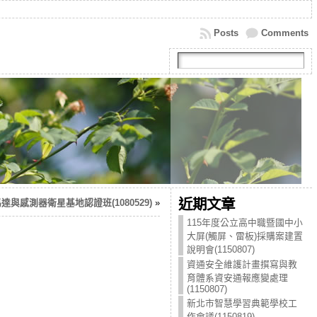
Posts
Comments
近期文章
.0+馬達與感測器衛星基地認證班(1080529)
»
115年度公立高中職暨國中小
大屏(觸屏、雷板)採購案建置
說明會(1150807)
資通安全維護計畫撰寫與教
育體系資安通報應變處理
(1150807)
新北市智慧學習典範學校工
作會議(1150819)