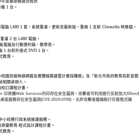
學年度暑期備課流程表
 1 台。
L480 1 套，系統重灌，更新至最新版，重做 1 支新 Clonezilla 映像檔。
檔，重灌 2 台 L480 電腦。
平板電腦及行動便利箱，教學用。
 1 台和外接式 DVD 1 台。
式教育。
中小校園班級無線網路及實體線路建置計畫採購案」及「新北市政府教育局影音
給相關承辦人。
級校訂課程計畫。
other 印表機Web Services列印存在安全漏洞，攻擊者可利用進行反射放大DDos
桌面服務存在安全漏洞(CVE-2019-0708)，允許攻擊者遠端執行任意程式碼
中小校務行政系統維護服務。
級資優教育-程式設計課程計畫。
式教育。