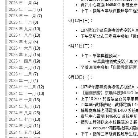
2026 年 一月
(4)
資訊中心電腦 N4640G 系統更新，
2025 年 十二月
(7)
下午，指導五年級資優班學生程
2025 年 十一月
(7)
6月12日(三)：
2025 年 十月
(8)
2025 年 九月
(10)
107學年度畢業典禮儀式投影片
2025 年 八月
(13)
下午至新北市三重高中參加「數
2025 年 七月
(5)
6月11日(二)：
2025 年 六月
(10)
2025 年 五月
(15)
上午，畢業典禮預演。
2025 年 四月
(19)
畢業典禮儀式投影片再次
至蘆洲國中參加「
自造教育研習
2025 年 三月
(17)
2025 年 二月
(7)
6月10日(一)：
2025 年 一月
(4)
107學年度畢業典禮儀式投影片
2024 年 十二月
(12)
【漏洞預警】京晨科技(NUUO 
2024 年 十一月
(13)
上午10:30，於會議室召開畢
2024 年 十月
(15)
四年6班教師離職，教師電腦 L4
2024 年 九月
(17)
輔導處專輔老師電腦 L480 系
2024 年 八月
(26)
資訊中心電腦 N4640G 系統更
2024 年 七月
(13)
精彩工程師送來本校採購的 2 顆 N
2024 年 六月
(11)
cdtower 伺服器故障送
2024 年 五月
(15)
下午，指導三年級資優班學生程