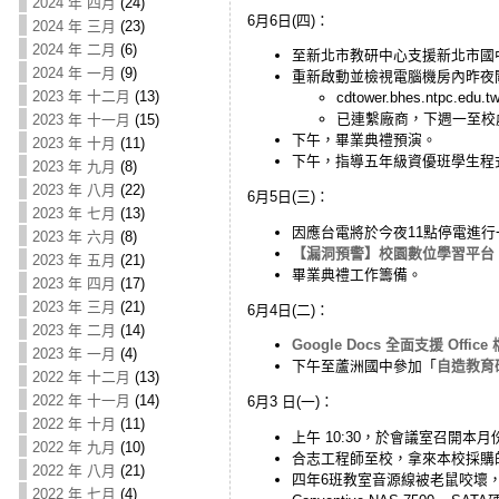
2024 年 四月
(24)
6月6日(四)：
2024 年 三月
(23)
2024 年 二月
(6)
至新北市教研中心支援新北市國
2024 年 一月
(9)
重新啟動並檢視電腦機房內昨夜
2023 年 十二月
(13)
cdtower.bhes.nt
已連繫廠商，下週一至校
2023 年 十一月
(15)
下午，畢業典禮預演。
2023 年 十月
(11)
下午，指導五年級資優班學生程
2023 年 九月
(8)
2023 年 八月
(22)
6月5日(三)：
2023 年 七月
(13)
因應台電將於今夜11點停電進
2023 年 六月
(8)
【漏洞預警】校園數位學習平台 WMP
2023 年 五月
(21)
畢業典禮工作籌備。
2023 年 四月
(17)
2023 年 三月
(21)
6月4日(二)：
2023 年 二月
(14)
Google Docs 全面支援 Offi
2023 年 一月
(4)
下午至蘆洲國中參加「
自造教育
2022 年 十二月
(13)
2022 年 十一月
(14)
6月3 日(一)：
2022 年 十月
(11)
上午 10:30，於會議室召開本
2022 年 九月
(10)
合志工程師至校，拿來本校採購的外接
2022 年 八月
(21)
四年6班教室音源線被老鼠咬壞，更
2022 年 七月
(4)