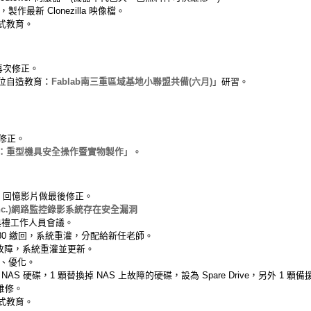
製作最新 Clonezilla 映像檔。
式教育。
再次修正。
位自造教育：
Fablab南三重區域基地小聯盟共備(六月)
」研習。
修正。
：重型機具安全操作暨實物製作
」。
、回憶影片做最後修正。
Inc.)網路監控錄影系統存在安全漏洞
業典禮工作人員會議。
80 繳回，系統重灌，分配給新任老師。
統故障，系統重灌並更新。
新、優化。
AS 硬碟，1 顆替換掉 NAS 上故障的硬碟，設為 Spare Drive，另外 1 顆備
廠維修。
式教育。