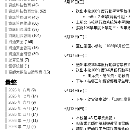
6月19日(三)：
資訊科技教育
(45)
送出本校108年度行動學習學校(
資訊科技教育增能
(62)
mBot 2.4G教育套件組、S
資訊管理研習
(43)
上新北市校務行政系統評本學期
資訊管理維護
(80)
撰寫108學年度上學期三、五年
資訊組長增能
(97)
資訊組長會議
(104)
6月18日(二)：
資通安全
(156)
至仁愛國小參加「
108年6月份三重
資通安全會議
(15)
資通安全研習
(39)
6月17日(一)：
運算思維
(7)
送出本校108年度行動學習學校
領導統御
(1)
送出本校108年度3-6月份行動
高師大數位自造教育
(15)
出席費、講師費、助教費
下午，指導三年級資優班學生程
彙整
2026 年 八月
(9)
6月14日(五)：
2026 年 七月
(14)
下午，於會議室舉行「
108年
2026 年 六月
(9)
2026 年 五月
(14)
6月13日(四)：
2026 年 四月
(14)
本校第 45 屆畢業典禮。
2026 年 三月
(11)
倪淑娟老師申請科辦教師用電腦 
2026 年 二月
(2)
精彩工程師送回故障送廠維修的 c