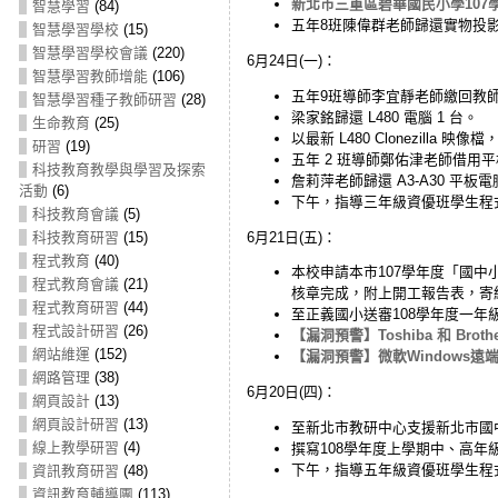
新北市三重區碧華國民小學107
智慧學習
(84)
五年8班陳偉群老師歸還實物投影機
智慧學習學校
(15)
智慧學習學校會議
(220)
6月24日(一)：
智慧學習教師增能
(106)
五年9班導師李宜靜老師繳回教師電腦 
智慧學習種子教師研習
(28)
梁家銘歸還 L480 電腦 1 台。
生命教育
(25)
以最新 L480 Clonezilla 映像
研習
(19)
五年 2 班導師鄭佑津老師借用
科技教育教學與學習及探索
詹莉萍老師歸還 A3-A30 平板電腦
活動
(6)
下午，指導三年級資優班學生程
科技教育會議
(5)
6月21日(五)：
科技教育研習
(15)
程式教育
(40)
本校申請本市107學年度「國
程式教育會議
(21)
核章完成，附上開工報告表，寄
程式教育研習
(44)
至正義國小送審108學年度一年
程式設計研習
(26)
【漏洞預警】Toshiba 和 Br
網站維運
(152)
【漏洞預警】微軟Windows遠端
網路管理
(38)
6月20日(四)：
網頁設計
(13)
網頁設計研習
(13)
至新北市教研中心支援新北市國
線上教學研習
(4)
撰寫108學年度上學期中、高年
下午，指導五年級資優班學生程
資訊教育研習
(48)
資訊教育輔導團
(113)