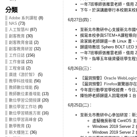
一年7班導師張雁雲老師，借用 Ze
分類
下午，於演講廳舉行本校期末校
Adobe 系列課程
(8)
6月27日(四)：
NAS
(73)
至新北市教研中心支援新北市國
人工智慧AI
(87)
撰寫本校參與STEM+A課程導
創客教育
(30)
梁家銘老師歸還一本 Linux 書、一
創客教育會議
(2)
歸還特教班 Sphero BOLT LE
創客教育研習
(32)
一年7班導師張雁雲老師，借用 Ze
工作日誌
(156)
下午，指導五年級資優班學生程
工作會議
(22)
工程會議
(2)
6月26日(三)：
廣達《游於智》
(5)
【漏洞預警】Oracle WebLog
教學科技增能
(56)
【漏洞預警】Firefox瀏覽器存在
教師數位增能
(5)
今年度行動學習學校經費，今日
教師數位素養增能
(13)
陳怡婷老師歸還人因電視棒 1 台
數位學習公開授課
(20)
6月25日(二)：
數位學習工作坊
(8)
數位學習精進方案
(16)
至新北市教研中心參加研習：
新
數位學習高峰會
(2)
虛擬機房新增 CentOS 
數學教育
(1)
Windows 2019 Ser
新大樓施工
(36)
Windows 2019 Serv