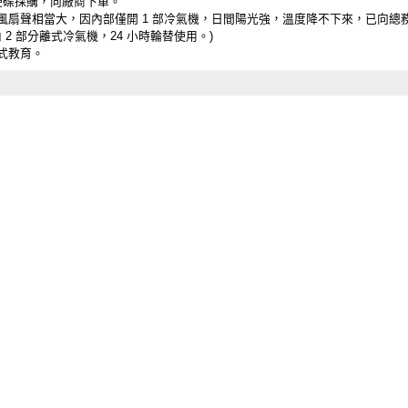
 SATA硬碟採購，向廠商下單。
風扇聲相當大，因內部僅開 1 部冷氣機，日間陽光強，溫度降不下來，已向總
 2 部分離式冷氣機，24 小時輪替使用。)
式教育。