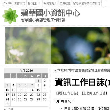
HOME
工作日誌
碧華國小
網路管理
自由軟體
智慧學習學校工作日誌
碧華國小資訊中心
碧華國小資訊管理工作日誌
«
本校107學年度資通安全管理審查會議(10
八月 2026
一
二
三
四
五
六
日
資訊工作日誌(1
1
2
3
4
5
6
7
8
9
10
11
12
13
14
15
16
【
資訊工作日誌
】【
上個月工作日誌
】
17
18
19
20
21
22
23
24
25
26
27
28
29
30
6月28日(五)：
31
回收 L480 電腦 12 套、N40
« 七月