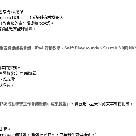
經常門)採購單
phero BOLT LED 光矩陣程式機器人
任教班級的資訊課成績及評語。
級資訊教育課程計畫。
區資訊組長會議：iPad 行動教學、Swift Playgrounds、Scratch 3.0與 NKNU-
資本門採購單
學習學校(經常門)採購單
、雜支費
式教育。
度第7次行動學習工作會議暨期中成果報告
」，請台北市立大學盧東華教授指導。
1 套。
dtower 伺服器。(機器年代已久，已無料件可供維修。)