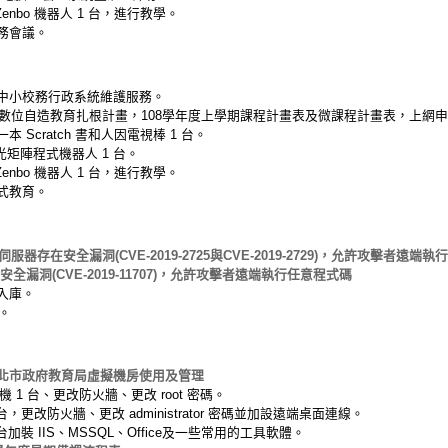
nbo 機器人 1 台，進行教學。
務會議。
中小校務行政系統維護服務。
向數位自造教育扎根計畫，108學年度上學期課程計畫表及微課程計畫表，上網
本 Scratch 書和人因電視棒 1 台。
D 光矩陣程式機器人 1 台。
nbo 機器人 1 台，進行教學。
式教育。
ic伺服器存在安全漏洞(CVE-2019-2725與CVE-2019-2729)，允許攻擊者遠端
安全漏洞(CVE-2019-11707)，允許攻擊者遠端執行任意程式碼
入庫。
。
北市政府教育局虛擬機房使用及管理
主機 1 台、更改防火牆、更改 root 密碼。
ver 2 台，更改防火牆、更改 administrator 密碼並加設遠端桌面連線。
er 2 台加裝 IIS、MSSQL、Office及一些常用的工具軟體。