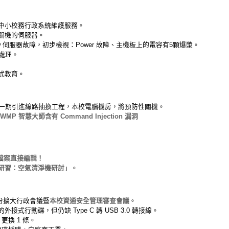
中小校務行政系統維護服務。
關機的伺服器。
pc.edu.tw 伺服器故障，初步檢視：Power 故障、主機板上的電容有5顆爆漿。
處理。
式教育。
行一期引進線路抽換工程，本校電腦機房，將預防性關機。
 智慧大師含有 Command Injection 漏洞
ce 檔案直接編輯！
研習：空氣清淨機研討
」。
月份擴大行政會議暨
本校資通安全管理審查會議
。
式行動碟，但仍缺 Type C 轉 USB 3.0 轉接線。
換 1 條。