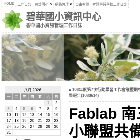
HOME
工作日誌
碧華國小
網路管理
自由軟體
智慧學習學校工作日誌
碧華國小資訊中心
碧華國小資訊管理工作日誌
«
108年度第7次行動學習工作會議暨期
八月 2026
果報告(1080614)
一
二
三
四
五
六
日
1
2
Fablab
3
4
5
6
7
8
9
10
11
12
13
14
15
16
17
18
19
20
21
22
23
小聯盟共備(
24
25
26
27
28
29
30
31