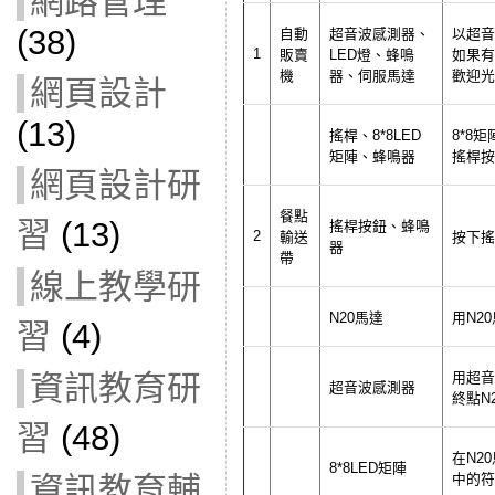
網路管理
(38)
自動
超音波感測器、
以超音
1
販賣
LED燈、蜂鳴
如果有
機
器、伺服馬達
歡迎光
網頁設計
(13)
搖桿、8*8LED
8*8
矩陣、蜂鳴器
搖桿按
網頁設計研
餐點
習
(13)
搖桿按鈕、蜂鳴
2
輸送
按下搖
器
帶
線上教學研
N20馬達
用N2
習
(4)
用超音
資訊教育研
超音波感測器
終點N
習
(48)
在N2
8*8LED矩陣
中的符
資訊教育輔