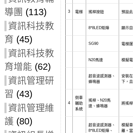
導團
(113)
3
電梯
搖桿按鈕
預設此
資訊科技教
8*8LED矩陣
顯示目前
育
(45)
SG90
電梯運
資訊科技教
N20馬達
模擬電
育增能
(62)
超音波感測器、
安裝在
資訊管理研
蜂鳴器
下，且
習
(43)
倒車
搖桿、N20馬
4
輔助
將搖桿
資訊管理維
達、蜂鳴器
系統
護
(80)
超音波感測器、
模擬車
8*8LED矩陣、
離。當