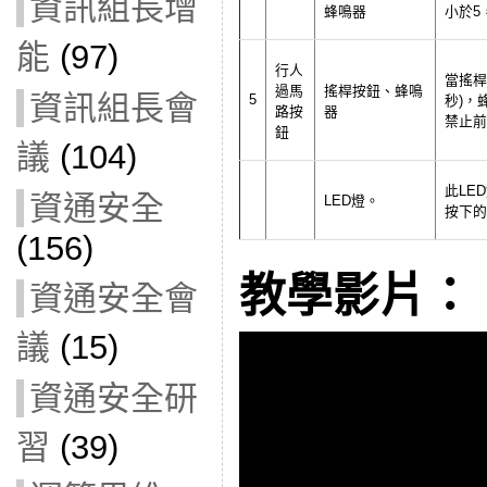
資訊組長增
蜂鳴器
小於5
能
(97)
行人
當搖桿
過馬
搖桿按鈕、蜂鳴
資訊組長會
5
秒)，
路按
器
禁止前
鈕
議
(104)
此LE
資通安全
LED燈。
按下的
(156)
教學影片：
資通安全會
議
(15)
資通安全研
習
(39)