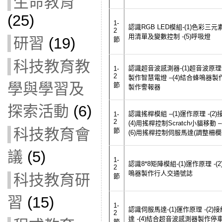
生命教育
(25)
1-
認識RGB LED模組-(1)色彩三元素 
2
用清單及變數控制 -(5)呼吸燈
研習
(19)
節
科技教育教
認識超音波感測器-(1)超音波原理介紹
1-
2
製作智慧電燈 –(4)結合蜂鳴器製作
學與學習及
節
製作警報器
探索活動
(6)
認識搖桿模組 –(1)運作原理 -(2
1-
2
(4)用搖桿控制Scratch小貓移動
科技教育會
節
(6)用搖桿控制伺服馬達(調整柵欄
議
(5)
1-
認識8*8矩陣模組-(1)運作原理 -(
2
鳴器製作行人交通號誌
科技教育研
節
習
(15)
1-
認識伺服馬達-(1)運作原理 -(2
2
達 -(4)結合超音波感測器製作停
節