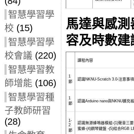
(84)
智慧學習學
馬達與感測
校
(15)
容及時數建
智慧學習學
校會議
(220)
課程內容
智慧學習教
1
認識NKNU-Scratch 3.0-注意事
師增能
(106)
節
智慧學習種
1
認識Arduino nano與NKN
節
子教師研習
(28)
1-
認識無源蜂鳴器模組-(1)聲音三要素 
2
蜜蜂-(4)鋼琴鍵盤 -(5)結合RGB
節