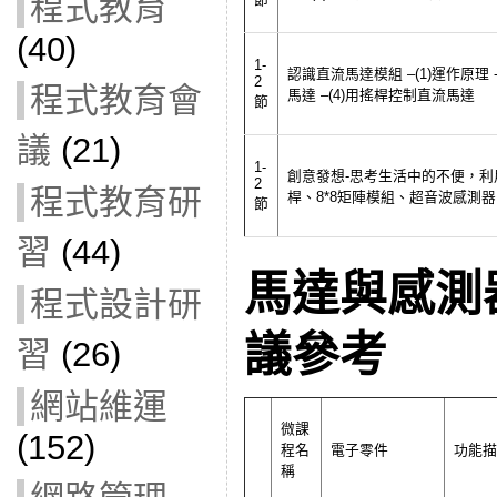
程式教育
(40)
1-
認識直流馬達模組 –(1)運作原理 
2
程式教育會
馬達 –(4)用搖桿控制直流馬達
節
議
(21)
1-
創意發想-思考生活中的不便，利用
2
程式教育研
桿、8*8矩陣模組、超音波感測
節
習
(44)
馬達與感測
程式設計研
議參考
習
(26)
網站維運
微課
(152)
程名
電子零件
功能描
稱