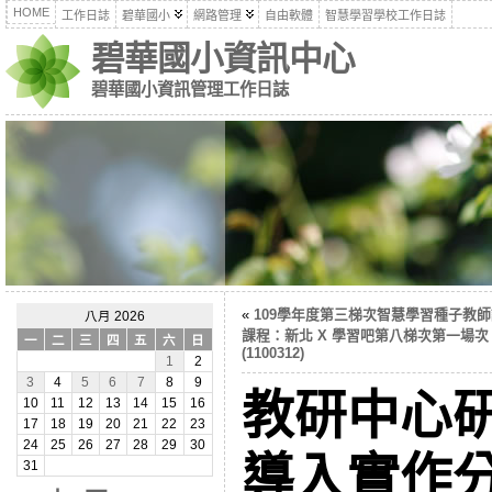
HOME
工作日誌
碧華國小
網路管理
自由軟體
智慧學習學校工作日誌
碧華國小資訊中心
碧華國小資訊管理工作日誌
«
109學年度第三梯次智慧學習種子教
八月 2026
課程：新北 X 學習吧第八梯次第一場次
一
二
三
四
五
六
日
(1100312)
1
2
3
4
5
6
7
8
9
教研中心
10
11
12
13
14
15
16
17
18
19
20
21
22
23
24
25
26
27
28
29
30
導入實作分享
31