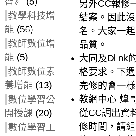
智》
(5)
另外CC報修
教學科技增
結案。因此沒
能
(56)
名。大家一起
教師數位增
品質。
能
(5)
大同及Dlin
教師數位素
格要求。下週
養增能
(13)
完修的會一樣
教網中心-煒
數位學習公
從CC調出資
開授課
(20)
修時間，請組
數位學習工