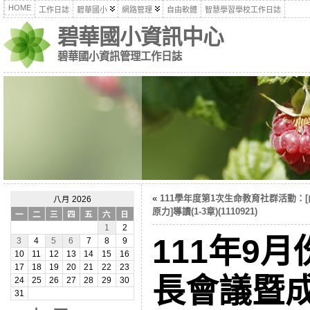
HOME
工作日誌
碧華國小
網路管理
自由軟體
智慧學習學校工作日誌
碧華國小資訊中心
碧華國小資訊管理工作日誌
«
111學年度第1次生命教育社群活動：
八月 2026
原力]導讀(1-3章)(1110921)
一
二
三
四
五
六
日
1
2
111年9
3
4
5
6
7
8
9
10
11
12
13
14
15
16
17
18
19
20
21
22
23
長會議暨
24
25
26
27
28
29
30
31