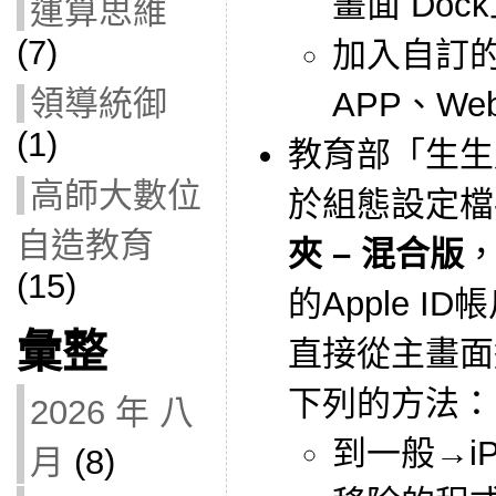
畫面 Doc
運算思維
(7)
加入自訂
領導統御
APP、We
(1)
教育部「生生
高師大數位
於組態設定檔
自造教育
夾 – 混合版
(15)
的Apple I
彙整
直接從主畫面
下列的方法：
2026 年 八
到一般→i
月
(8)