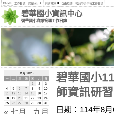
HOME
工作日誌
碧華國小
網路管理
自由軟體
智慧學習學校工作日誌
碧華國小資訊中心
碧華國小資訊管理工作日誌
碧華國小1
八月 2025
一
二
三
四
五
六
日
1
2
3
師資訊研習(1
4
5
6
7
8
9
10
11
12
13
14
15
16
17
18
19
20
21
22
23
24
25
26
27
28
29
30
31
日期：114年8月
« 七月
九月