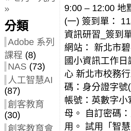
9:00 – 12:
»
(一) 簽到單： 11
分類
資訊研習_簽到單
Adobe 系列
網站： 新北市
課程
(8)
國小資訊工作日
NAS
(73)
心 新北市校務行
人工智慧AI
碼：身分證字號(
(87)
帳號：英數字小
創客教育
母。 自訂密碼
(30)
用。 試用「智
創客教育會