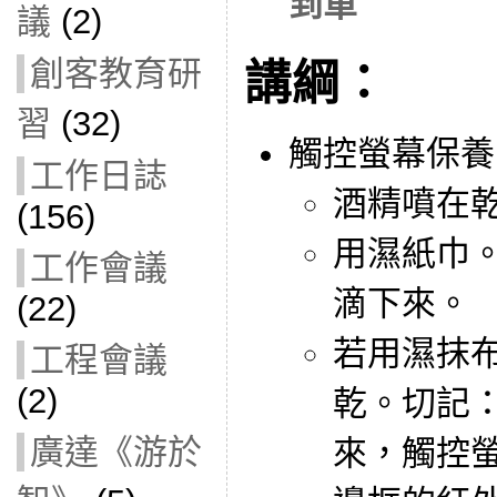
到單
議
(2)
創客教育研
講綱：
習
(32)
觸控螢幕保養
工作日誌
酒精噴在
(156)
用濕紙巾
工作會議
滴下來。
(22)
若用濕抹
工程會議
(2)
乾。切記
廣達《游於
來，觸控