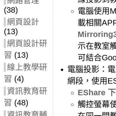
網路管理
(38)
電腦使用Mir
網頁設計
載相關AP
(13)
Mirroring
網頁設計研
示在教室
習
(13)
可結合Goo
線上教學研
電腦投影：電
習
(4)
網段，使用ES
資訊教育研
EShare 
習
(48)
觸控螢幕
資訊教育輔
在同一間