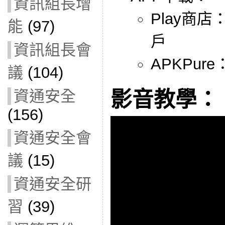
資訊組長增
Play商店
能
(97)
戶
資訊組長會
APKPur
議
(104)
資通安全
影音教學：
(156)
資通安全會
議
(15)
資通安全研
習
(39)