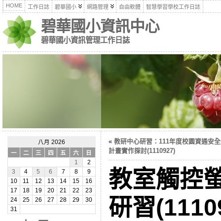
HOME
工作日誌
碧華國小
網路管理
自由軟體
智慧學習學校工作日誌
碧華國小資訊中心
碧華國小資訊管理工作日誌
«
教研中心研習：111年度校園資通安
八月 2026
計畫實作探討(1110927)
一
二
三
四
五
六
日
1
2
教室觸控螢
3
4
5
6
7
8
9
10
11
12
13
14
15
16
17
18
19
20
21
22
23
研習(1110
24
25
26
27
28
29
30
31