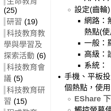
生命教育
設定(齒輪
(25)
網路：
研習
(19)
熱點(
科技教育教
一般：
學與學習及
高級：
探索活動
(6)
系統：
科技教育會
手機、平板投
議
(5)
個熱點，使用E
科技教育研
EShare 
習
(15)
觸控螢幕