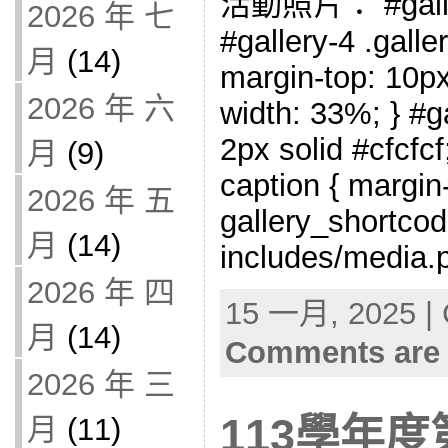
活動照片： #gallery
2026 年 七
#gallery-4 .galler
月
(14)
margin-top: 10px;
2026 年 六
width: 33%; } #ga
2px solid #cfcfcf;
月
(9)
caption { margin-l
2026 年 五
gallery_shortcod
月
(14)
includes/media.p
2026 年 四
15 一月, 2025 | 
月
(14)
Comments are 
2026 年 三
113學年
月
(11)