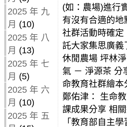
(如：農場)進
2025 年 九
有沒有合適的地點
月
(10)
社群活動時確定
2025 年 八
託大家集思廣義
月
(13)
休閒農場 坪林
2025 年 七
氣 － 淨源茶 分
月
(5)
命教育社群繪本分享
2025 年 六
鄭佑津： 生命
月
(10)
課成果分享 相關
2025 年 五
「教育部自主學