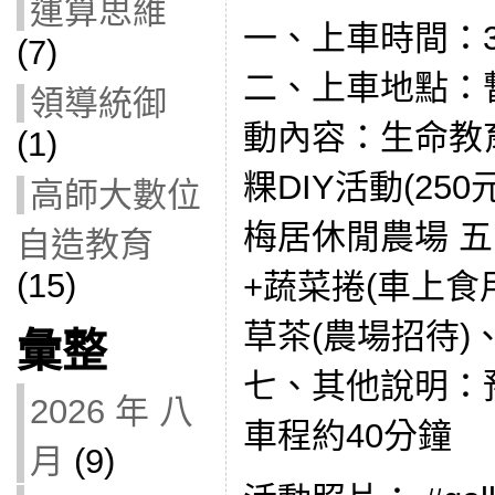
運算思維
一、上車時間：3/1
(7)
二、上車地點：
領導統御
動內容：生命教
(1)
粿DIY活動(25
高師大數位
梅居休閒農場 
自造教育
(15)
+蔬菜捲(車上食
草茶(農場招待)、蔬
彙整
七、其他說明：預
2026 年 八
車程約40分鐘
月
(9)