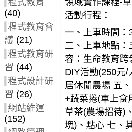
領域實作課程-草
程式教育
(40)
活動行程：
程式教育會
一、上車時間：3/1
議
(21)
二、上車地點：
程式教育研
容：生命教育跨
習
(44)
DIY活動(250
程式設計研
居休閒農場 五
習
(26)
+蔬菜捲(車上食
網站維運
草茶(農場招待)、蔬
(152)
塊)、點心 七、