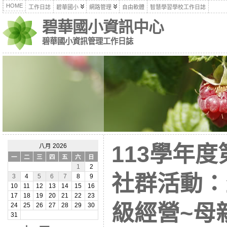
HOME
工作日誌
碧華國小
網路管理
自由軟體
智慧學習學校工作日誌
碧華國小資訊中心
碧華國小資訊管理工作日誌
113學年
八月 2026
一
二
三
四
五
六
日
1
2
社群活動：
3
4
5
6
7
8
9
10
11
12
13
14
15
16
17
18
19
20
21
22
23
級經營~母
24
25
26
27
28
29
30
31