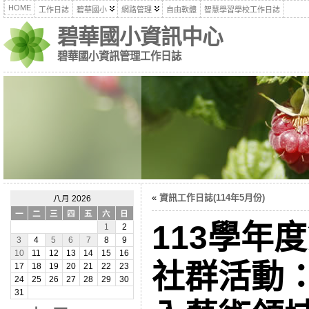
HOME
工作日誌
碧華國小
網路管理
自由軟體
智慧學習學校工作日誌
碧華國小資訊中心
碧華國小資訊管理工作日誌
«
資訊工作日誌(114年5月份)
八月 2026
一
二
三
四
五
六
日
113學年
1
2
3
4
5
6
7
8
9
10
11
12
13
14
15
16
社群活動
17
18
19
20
21
22
23
24
25
26
27
28
29
30
31