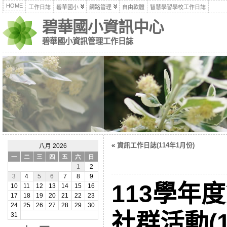
HOME
工作日誌
碧華國小
網路管理
自由軟體
智慧學習學校工作日誌
碧華國小資訊中心
碧華國小資訊管理工作日誌
«
資訊工作日誌(114年1月份)
八月 2026
一
二
三
四
五
六
日
1
2
3
4
5
6
7
8
9
113學年
10
11
12
13
14
15
16
17
18
19
20
21
22
23
24
25
26
27
28
29
30
社群活動(11
31