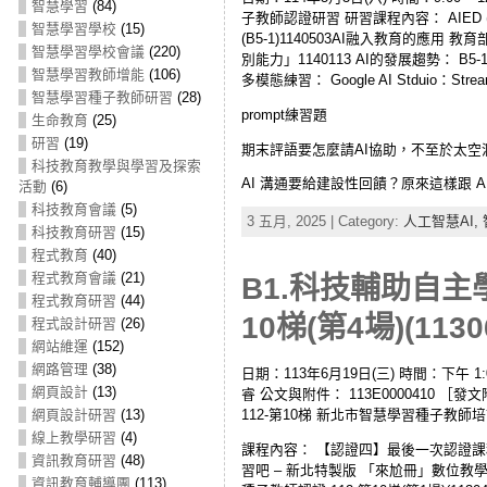
智慧學習
(84)
子教師認證研習 研習課程內容： AIED (A
智慧學習學校
(15)
(B5-1)1140503AI融入教育的應
智慧學習學校會議
(220)
別能力」1140113 AI的發展趨勢： B5-
智慧學習教師增能
(106)
多模態練習： Google AI Stduio：S
智慧學習種子教師研習
(28)
prompt練習題
生命教育
(25)
研習
(19)
期末評語要怎麼請AI協助，不至於太空
科技教育教學與學習及探索
AI 溝通要給建設性回饋？原來這樣跟 AI 
活動
(6)
科技教育會議
(5)
3 五月, 2025 | Category:
人工智慧AI,
科技教育研習
(15)
程式教育
(40)
程式教育會議
(21)
B1.科技輔助自主
程式教育研習
(44)
10梯(第4場)(1130
程式設計研習
(26)
網站維運
(152)
網路管理
(38)
日期：113年6月19日(三) 時間：下午 1:00
網頁設計
(13)
睿 公文與附件： 113E0000410
112-第10梯 新北市智慧學習種子教
網頁設計研習
(13)
線上教學研習
(4)
課程內容： 【認證四】最後一次認證課
資訊教育研習
(48)
習吧 – 新北特製版 「來尬冊」數位教
資訊教育輔導團
(113)