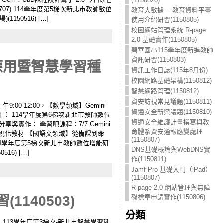
(1150820)
07) 114學年度第5梯次新北市教師數位
教育大數據－ 教育資料平臺
50516) […]
使用介紹研習(1150805)
校園網站管理系統 R-page
2.0 基礎實作(1150805)
碧華國小115學年度新進教師
資訊研習(1150803)
應用暨智慧學習種
資訊工作日誌(115年8月份)
校園網路基礎架構(1150812)
智慧網路管理(1150812)
資安訪視常見議題(1150811)
9:00-12:00，【數學領域】Gemini
資通安全新興議題(1150810)
件： 114學年度第6梯次新北市教師數位
資通安全維護計畫撰寫與教
享與實作： 學習吧課程：7/7 Gemini
育體系資安通報應變處理
生成數學可視化教材 【國語文領域】從備課到命
(1150807)
 114學年度第5梯次新北市教師數位增能研
DNS基礎概論與WebDNS實
16) […]
作(1150811)
Jamf Pro 基礎入門（iPad）
(1150807)
R-page 2.0 網站管理與無障
礙標章申請實作(1150806)
140503)
分類
（更新）113學年度第3梯次-新北市智慧學習種