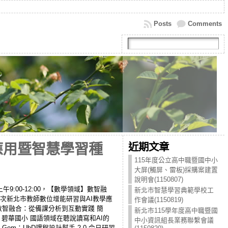
Posts
Comments
近期文章
應用暨智慧學習種
115年度公立高中職暨國中小
大屏(觸屏、雷板)採購案建置
說明會(1150807)
上午9:00-12:00，【數學領域】數智融
新北市智慧學習典範學校工
6梯次新北市教師數位增能研習與AI教學應
作會議(1150819)
材：數智融合：從備課分析到互動實踐 簡
新北市115學年度高中職暨國
08 碧華國小 國語領域在聽說讀寫和AI的
中小資訊組長業務聯繫會議
 Gem：UbD課程設計幫手 2.0 今日研習