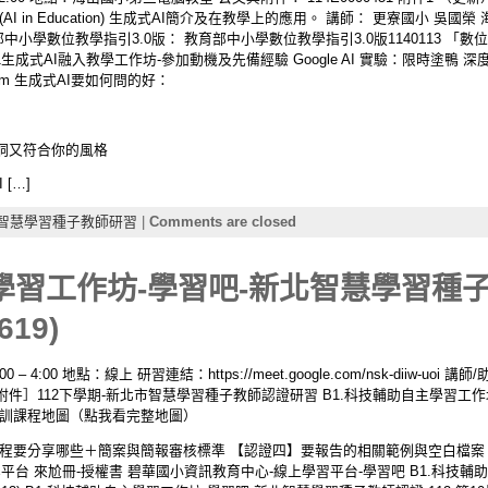
I in Education) 生成式AI簡介及在教學上的應用。 講師： 更寮國小 吳國榮 
用 教育部中小學數位教學指引3.0版： 教育部中小學數位教學指引3.0版1140113
1生成式AI融入教學工作坊-參加動機及先備經驗 Google AI 實驗：限時塗鴨 深度研究： G
tream 生成式AI要如何問的好：
洞又符合你的風格
[…]
智慧學習種子教師研習
|
Comments are closed
學習工作坊-學習吧-新北智慧學習種子教
619)
 – 4:00 地點：線上 研習連結：https://meet.google.com/nsk-diiw-u
 ［發文附件］112下學期-新北市智慧學習種子教師認證研習 B1.科技輔助自主學習
師培訓課程地圖（點我看完整地圖）
程要分享哪些＋簡案與簡報審核標準 【認證四】要報告的相關範例與空白檔案 
學平台 來尬冊-授權書 碧華國小資訊教育中心-線上學習平台-學習吧 B1.科技輔