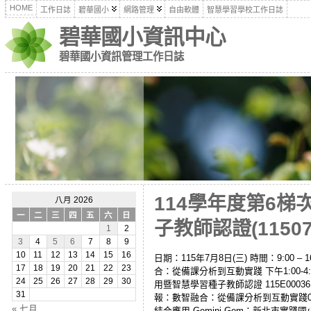
HOME
工作日誌
碧華國小
網路管理
自由軟體
智慧學習學校工作日誌
碧華國小資訊中心
碧華國小資訊管理工作日誌
114學年度第6
八月 2026
一
二
三
四
五
六
日
子教師認證(11507
1
2
3
4
5
6
7
8
9
10
11
12
13
14
15
16
日期：115年7月8日(三) 時間：9:00 
17
18
19
20
21
22
23
合：從備課分析到互動實踐 下午1:00-
24
25
26
27
28
29
30
用暨智慧學習種子教師認證 115E000
31
報：數智融合：從備課分析到互動實踐0707
« 七月
結合應用 Gemini Gem：新北市實踐國