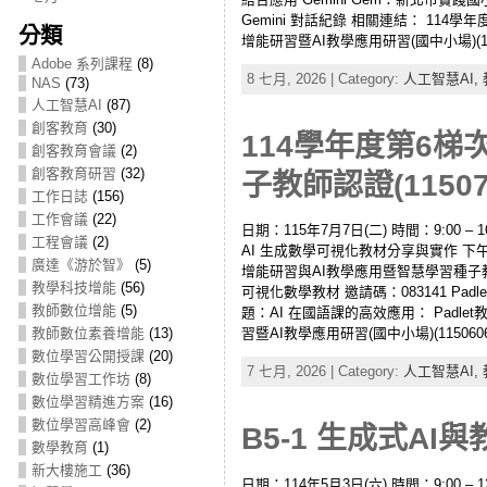
Gemini 對話紀錄 相關連結： 114
分類
增能研習暨AI教學應用研習(國中小場)(11
Adobe 系列課程
(8)
8 七月, 2026 | Category:
人工智慧AI,
NAS
(73)
人工智慧AI
(87)
創客教育
(30)
114學年度第6
創客教育會議
(2)
創客教育研習
(32)
子教師認證(11507
工作日誌
(156)
工作會議
(22)
日期：115年7月7日(二) 時間：9:00 
工程會議
(2)
AI 生成數學可視化教材分享與實作 下午
廣達《游於智》
(5)
增能研習與AI教學應用暨智慧學習種子教師認證
教學科技增能
(56)
可視化數學教材 邀請碼：083141 Padl
教師數位增能
(5)
題：AI 在國語課的高效應用： Padle
教師數位素養增能
(13)
習暨AI教學應用研習(國中小場)(115060
數位學習公開授課
(20)
7 七月, 2026 | Category:
人工智慧AI,
數位學習工作坊
(8)
數位學習精進方案
(16)
數位學習高峰會
(2)
B5-1 生成式AI
數學教育
(1)
新大樓施工
(36)
日期：114年5月3日(六) 時間：9:00 