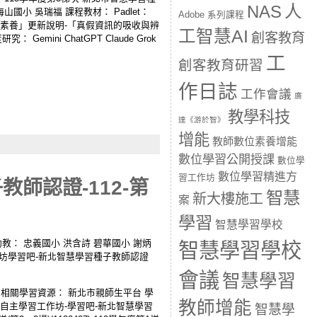
人
NAS
海山國小 吳瑞福 課程教材： Padlet：
Adobe 系列課程
 「數位素養」更新說明-「真假資訊的吸收與辨
工智慧AI
創客教育
emini ChatGPT Claude Grok
工
創客教育研習
作日誌
工作會議
廣
教學科技
達《游於智》
增能
教師數位素養增能
數位學習公開授課
數位學
數位學習精進方
習工作坊
師認證-112-第
智慧
新大樓施工
案
學習
智慧學習學校
oi 講師/助教： 忠義國小 洪含詩 碧華國小 謝炳
智慧學習學校
工作坊學習吧-新北智慧學習種子教師認證
會議
智慧學習
相關學習資源： 新北市親師生平台 學
教師增能
助自主學習工作坊-學習吧-新北智慧學習
智慧學