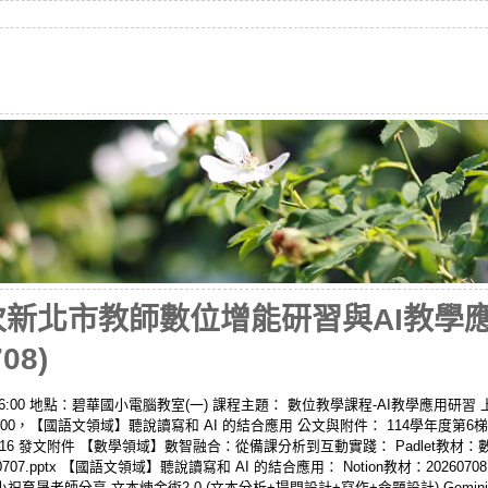
梯次新北市教師數位增能研習與AI教學
08)
– 16:00 地點：碧華國小電腦教室(一) 課程主題： 數位教學課程-AI教學應用研習 
4:00，【國語文領域】聽說讀寫和 AI 的結合應用 公文與附件： 114學年度第
3616 發文附件 【數學領域】數智融合：從備課分析到互動實踐： Padlet教
.pptx 【國語文領域】聽說讀寫和 AI 的結合應用： Notion教材：202607
小祝育晟老師分享-文本煉金術2.0 (文本分析+提問設計+寫作+命題設計) Gemini