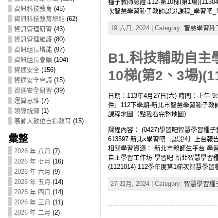
種子教師認證-112-第10梯(第1場)(113
資訊科技教育
(45)
次智慧學習種子教師認證課程_學習吧_112-第
資訊科技教育增能
(62)
19 六月, 2024 | Category:
智慧學習種
資訊管理研習
(43)
資訊管理維護
(80)
資訊組長增能
(97)
B1.科技輔助自主
資訊組長會議
(104)
資通安全
(156)
10梯(第2、3場)(11
資通安全會議
(15)
資通安全研習
(39)
日期：113年4月27日(六) 時間：上午 9
運算思維
(7)
件］112下學期-新北市智慧學習種子教
領導統御
(1)
課程地圖（點我看完整地圖）
高師大數位自造教育
(15)
課程內容： (0427)學習吧智慧學習種子
彙整
613597 新北x學習吧［認證4］
相關學習資源： 新北市親師生平台 學習
2026 年 八月
(7)
自主學習工作坊-學習吧-新北智慧學習種子教師
2026 年 七月
(16)
(1121014) 112學年度第1梯次智慧學習種
2026 年 六月
(9)
2026 年 五月
(14)
27 四月, 2024 | Category:
智慧學習種
2026 年 四月
(14)
2026 年 三月
(11)
2026 年 二月
(2)