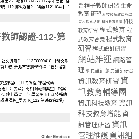
2、3場)(1130427) 112學年度第1梯
習種子教師研習
生命
-第9梯(第2、3場)(1121104) […]
教育
研習
科技教育教學與學
科技
習及探索活動
科技教育會議
程式教育
程
教育研習
師認證-112-第
程式教育
式教育會議
研習
程式設計研習
網站維運
網路管
公文與附件： 113E0000410 ［發文附
-第10梯 新北市智慧學習種子教師培訓
理
網頁設計
網頁設計研習
資
資訊教育研習
師認證課程(三)共備課程 課程代碼：
【認證四】要報告的相關範例與空白檔案
訊教育輔導團
-線上學習平台-學習吧 B1.科技輔助
認證課程_學習吧_112-第9梯(第1場)
資訊
資訊科技教育
科技教育增能
資
資訊
訊管理研習
資訊組
管理維護
Older Entries »