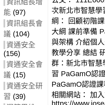
資訊組長增
次新北市智慧學
能
(97)
綱： 回顧初階
資訊組長會
大綱 課前準備 
議
(104)
與架構 介紹個人
資通安全
教學分享 總結 研
(156)
群：新北市智慧學
資通安全會
習 PaGamO
議
(15)
PaGamO認證
資通安全研
相關網站： 加
習
(39)
https://www.jose