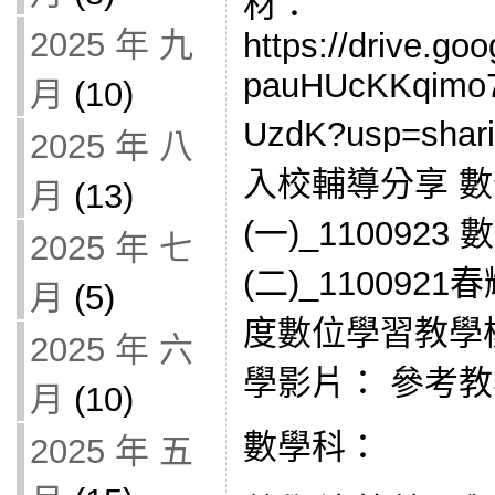
材：
2025 年 九
https://drive.goo
pauHUcKKqim
月
(10)
UzdK?usp=s
2025 年 八
入校輔導分享 
月
(13)
(一)_110092
2025 年 七
(二)_1100921
月
(5)
度數位學習教學
2025 年 六
學影片： 參考
月
(10)
數學科：
2025 年 五