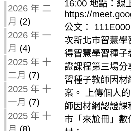
16:00 地點：
2026 年 二
https://meet.goo
月
(2)
公文： 111E00
2026 年 一
次新北市智慧學
月
(4)
得智慧學習種子
2025 年 十
證課程第三場分
二月
(7)
習種子教師因材
2025 年 十
案。 上傳個人
一月
(7)
師因材網認證課
2025 年 十
市「來尬冊」數
月
(8)