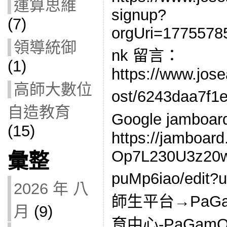
運算思維
signup?
(7)
orgUri=1775578
領導統御
nk 留言：
(1)
https://www.jos
高師大數位
ost/6243daa7f
自造教育
Google jambo
(15)
https://jamboar
Op7L230U3z20
彙整
puMp6iao/edit
2026 年 八
師生平台→PaG
月
(9)
育中心-PaGamO 