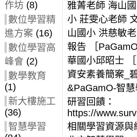
作坊
(8)
雅菁老師 海山國
小 莊雯心老師 
數位學習精
山國小 洪慈敏
進方案
(16)
報告 ［PaGa
數位學習高
華國小邱昭士 ［
峰會
(2)
資安素養簡案_
數學教育
(1)
&PaGamO-
新大樓施工
研習回饋：
(36)
https://www.sur
智慧學習
相關學習資源與網