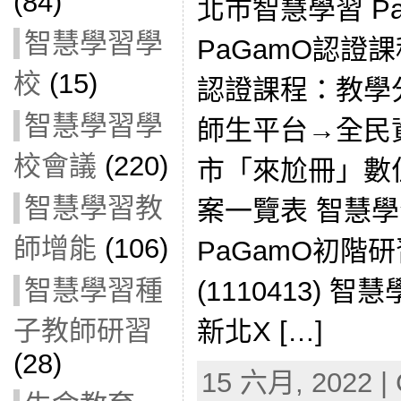
(84)
北市智慧學習 P
智慧學習學
PaGamO認證課
校
(15)
認證課程：教學
智慧學習學
師生平台→全民
校會議
(220)
市「來尬冊」數
智慧學習教
案一覽表 智慧
師增能
(106)
PaGamO初階研
智慧學習種
(1110413)
子教師研習
新北X […]
(28)
15 六月, 2022 | 