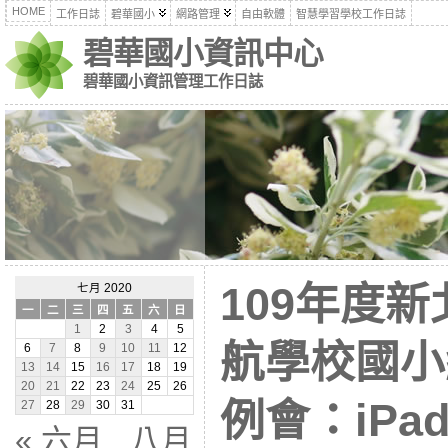
HOME
工作日誌
碧華國小
網路管理
自由軟體
智慧學習學校工作日誌
碧華國小資訊中心
碧華國小資訊管理工作日誌
109年度
七月 2020
一
二
三
四
五
六
日
1
2
3
4
5
航學校國小
6
7
8
9
10
11
12
13
14
15
16
17
18
19
20
21
22
23
24
25
26
例會：iPa
27
28
29
30
31
« 六月
八月