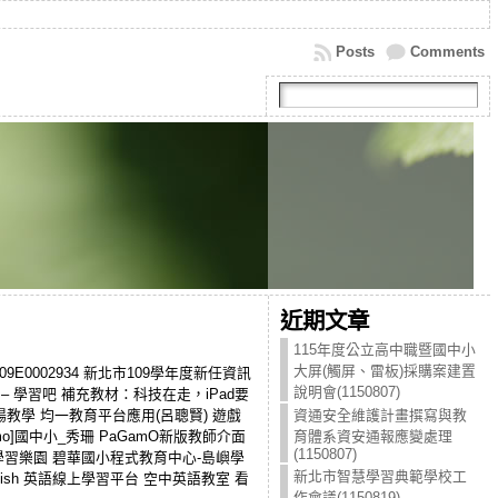
Posts
Comments
近期文章
115年度公立高中職暨國中小
大屏(觸屏、雷板)採購案建置
9E0002934 新北市109學年度新任資訊
說明會(1150807)
 學習吧 補充教材：科技在走，iPad要
現場教學 均一教育平台應用(呂聰賢) 遊戲
資通安全維護計畫撰寫與教
o]國中小_秀珊 PaGamO新版教師介面
育體系資安通報應變處理
(1150807)
島嶼學習樂園 碧華國小程式教育中心-島嶼學
新北市智慧學習典範學校工
ish 英語線上學習平台 空中英語教室 看
作會議(1150819)