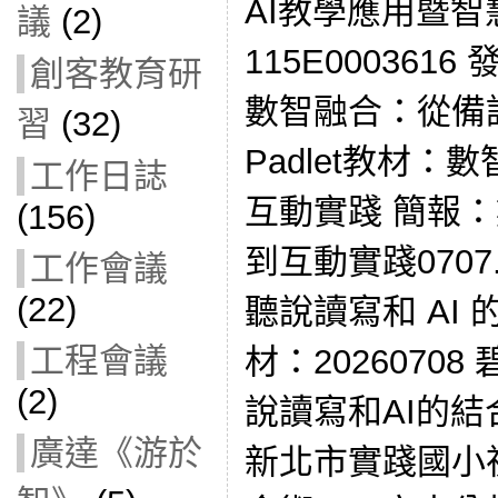
AI教學應用暨
議
(2)
115E000361
創客教育研
數智融合：從備
習
(32)
Padlet教材
工作日誌
互動實踐 簡報
(156)
到互動實踐0707
工作會議
(22)
聽說讀寫和 AI 的
工程會議
材：2026070
(2)
說讀寫和AI的結合應
廣達《游於
新北市實踐國小