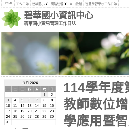
HOME
工作日誌
碧華國小
網路管理
自由軟體
智慧學習學校工作日誌
碧華國小資訊中心
碧華國小資訊管理工作日誌
114學年
八月 2026
一
二
三
四
五
六
日
1
2
教師數位增
3
4
5
6
7
8
9
10
11
12
13
14
15
16
17
18
19
20
21
22
23
學應用暨智
24
25
26
27
28
29
30
31