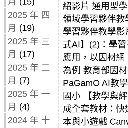
月
(15)
紹影片 通用型
2025 年 四
領域學習夥伴教
月
(19)
學習夥伴教學影
2025 年 三
式AI】(2)：學
月
(17)
應用，以因材網、Ge
2025 年 二
為例 教育部因材
月
(7)
PaGamO AI教學
2025 年 一
國小 【教學與評
月
(4)
成全套教材：快
2024 年 十
本與小遊戲 Can