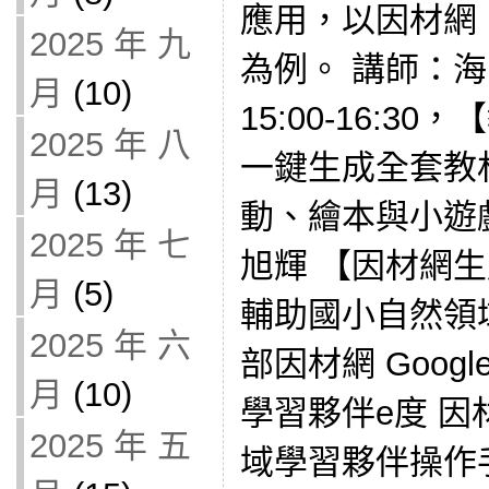
應用，以因材網、Ge
2025 年 九
為例。 講師：海
月
(10)
15:00-16:3
2025 年 八
一鍵生成全套教
月
(13)
動、繪本與小遊
2025 年 七
旭輝 【因材網生成
月
(5)
輔助國小自然領
2025 年 六
部因材網 Google
月
(10)
學習夥伴e度 因
2025 年 五
域學習夥伴操作