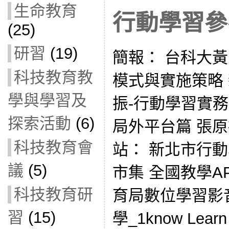
生命教育
行動學習參
(25)
研習
(19)
簡報： 台科大
科技教育教
模式與實施策略
學與學習及
振-行動學習實務
探索活動
(6)
局外平台篇 張原禎
科技教育會
站： 新北市行動
議
(5)
市集 全國教學A
科技教育研
育局數位學習影音
習
(15)
學_1know Lea