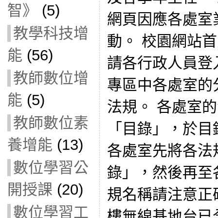
智》
(5)
網頁因應各處室
教學科技增
動。 校園網站
能
(56)
請各行政人員登
教師數位增
專區中各處室的
能
(5)
法規。 各處室
教師數位素
「目錄」，於目
養增能
(13)
各處室先將各法
數位學習公
錄」，然後再至
開授課
(20)
規名稱請注意正
數位學習工
樓無線基地台已