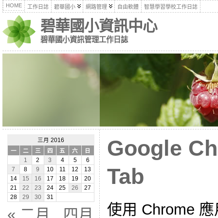
HOME
工作日誌
碧華國小
網路管理
自由軟體
智慧學習學校工作日誌
碧華國小資訊中心
碧華國小資訊管理工作日誌
Google C
三月 2016
一
二
三
四
五
六
日
1
2
3
4
5
6
Tab
7
8
9
10
11
12
13
14
15
16
17
18
19
20
21
22
23
24
25
26
27
28
29
30
31
使用 Chrome
« 二月
四月