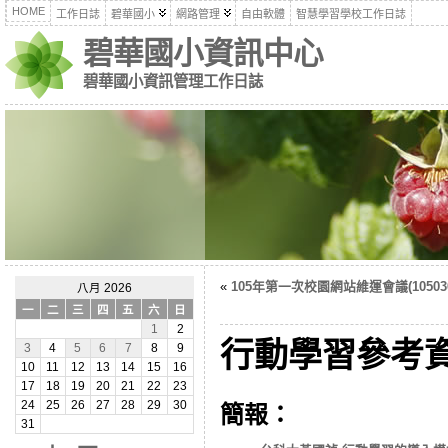
HOME
工作日誌
碧華國小
網路管理
自由軟體
智慧學習學校工作日誌
碧華國小資訊中心
碧華國小資訊管理工作日誌
«
105年第一次校園網站維運會議(105030
八月 2026
一
二
三
四
五
六
日
1
2
行動學習參考
3
4
5
6
7
8
9
10
11
12
13
14
15
16
17
18
19
20
21
22
23
24
25
26
27
28
29
30
簡報：
31