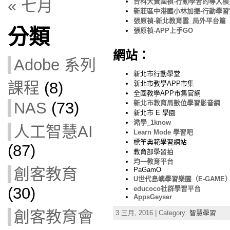
« 七月
台科大黃國禎-行動學習的導入
新莊區中港國小林加振-行動學習
張原禎-新北教育雲_局外平台篇
分類
張原禎-APP上手GO
網站：
Adobe 系列
新北市行動學堂
課程
(8)
新北市教學APP市集
全國教學APP市集官網
NAS
(73)
新北市教育局數位學習影音網
新北市 E 學園
澔學_1know
人工智慧AI
Learn Mode 學習吧
標竿典範學習網站
(87)
教育部學習拍
均一教育平台
創客教育
PaGamO
U世代島嶼學習樂園（E-GAME
(30)
educoco社群學習平台
AppsGeyser
創客教育會
3 三月, 2016 | Category:
智慧學習