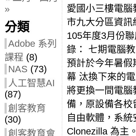
愛國小三樓電腦
»
市九大分區資訊
分類
105年度3月份
Adobe 系列
錄： 七期電腦
課程
(8)
預計於今年暑假
NAS
(73)
幕 汰換下來的
人工智慧AI
將更換一間電腦
(87)
備，原設備各校
創客教育
自由軟體，系統安
(30)
Clonezilla 為
創客教育會