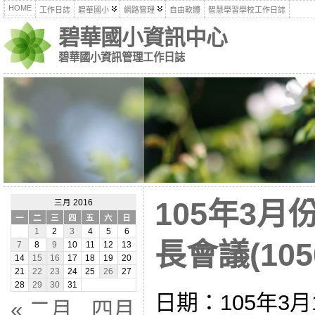
HOME
工作日誌
碧華國小
網路管理
自由軟體
智慧學習學校工作日誌
碧華國小資訊中心
碧華國小資訊管理工作日誌
105年3
三月 2016
一
二
三
四
五
六
日
1
2
3
4
5
6
長會議(1050
7
8
9
10
11
12
13
14
15
16
17
18
19
20
21
22
23
24
25
26
27
28
29
30
31
日期：105年3
« 二月
四月