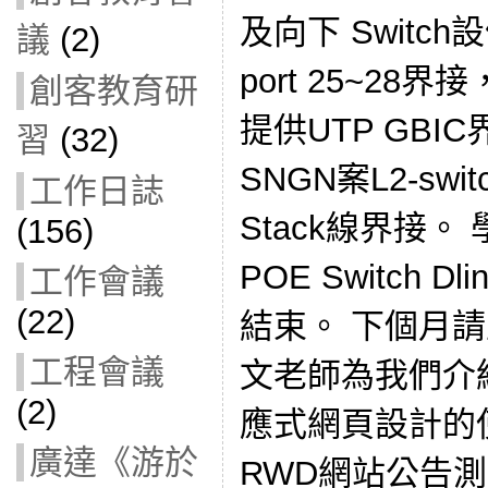
及向下 Switc
議
(2)
port 25~28
創客教育研
提供UTP GBI
習
(32)
SNGN案L2-s
工作日誌
Stack線界接。
(156)
POE Switch 
工作會議
(22)
結束。 下個月
工程會議
文老師為我們介紹 
(2)
應式網頁設計的
廣達《游於
RWD網站公告