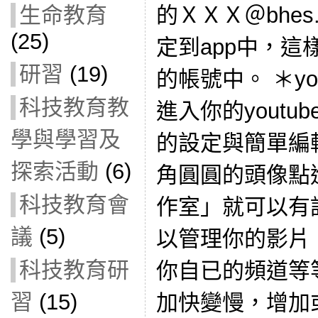
生命教育
的ＸＸＸ＠bhes.n
(25)
定到app中，
研習
(19)
的帳號中。 ＊yo
科技教育教
進入你的yout
學與學習及
的設定與簡單編
探索活動
(6)
角圓圓的頭像點
科技教育會
作室」就可以有
議
(5)
以管理你的影片
科技教育研
你自已的頻道等
習
(15)
加快變慢，增加