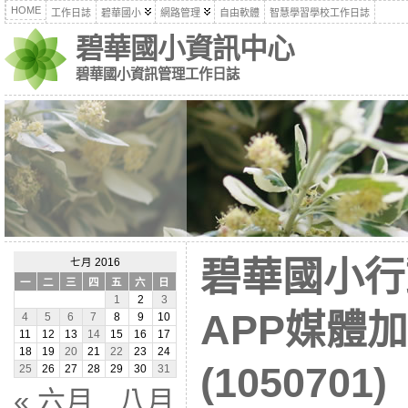
HOME
工作日誌
碧華國小
網路管理
自由軟體
智慧學習學校工作日誌
碧華國小資訊中心
碧華國小資訊管理工作日誌
碧華國小行
七月 2016
一
二
三
四
五
六
日
1
2
3
APP媒體
4
5
6
7
8
9
10
11
12
13
14
15
16
17
18
19
20
21
22
23
24
(1050701)
25
26
27
28
29
30
31
« 六月
八月