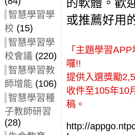
(84)
的軟體。歡
智慧學習學
或推薦好用的
校
(15)
智慧學習學
「主題學習APP
校會議
(220)
囉!!
智慧學習教
提供入選獎勵2,50
師增能
(106)
收件至105年1
智慧學習種
稿。
子教師研習
(28)
http://appgo.ntp