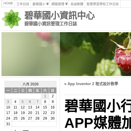
HOME
工作日誌
碧華國小
網路管理
自由軟體
智慧學習學校工作日誌
碧華國小資訊中心
碧華國小資訊管理工作日誌
«
App Inventor 2 程式設計教學
八月 2026
一
二
三
四
五
六
日
1
2
碧華國小
3
4
5
6
7
8
9
10
11
12
13
14
15
16
17
18
19
20
21
22
23
APP媒體
24
25
26
27
28
29
30
31