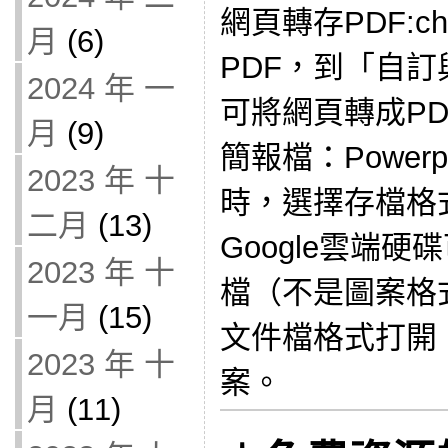
網頁轉存PDF:c
月
(6)
PDF，到「自
2024 年 一
可將網頁轉成PD
月
(9)
簡報檔：Power
2023 年 十
時，選擇存檔格
二月
(13)
Google雲端
2023 年 十
檔（不是圖案格式
一月
(15)
文件檔格式打開
2023 年 十
案。
月
(11)