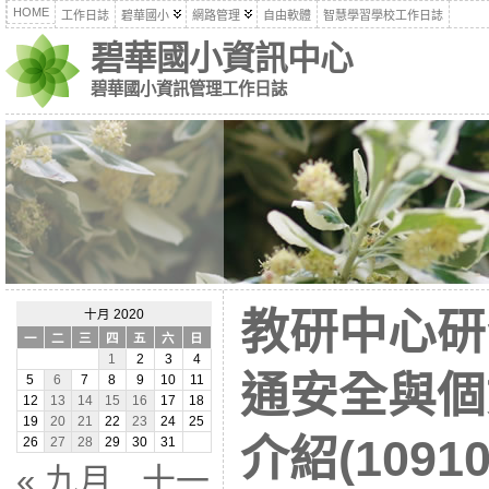
HOME
工作日誌
碧華國小
網路管理
自由軟體
智慧學習學校工作日誌
碧華國小資訊中心
碧華國小資訊管理工作日誌
教研中心研
十月 2020
一
二
三
四
五
六
日
1
2
3
4
通安全與個
5
6
7
8
9
10
11
12
13
14
15
16
17
18
19
20
21
22
23
24
25
介紹(10910
26
27
28
29
30
31
« 九月
十一