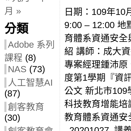
月 »
日期：109年10
9:00 – 12:
分類
育體系資通安全
Adobe 系列
紹 講師：成大
課程
(8)
專案經理鍾沛原 
NAS
(73)
度第1學期『資
人工智慧AI
公文 新北市10
(87)
科技教育增能培
創客教育
教育體系資通安
(30)
_20201027