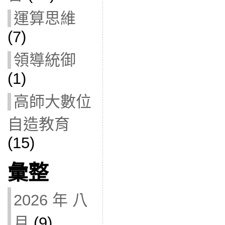
運算思維
(7)
領導統御
(1)
高師大數位
自造教育
(15)
彙整
2026 年 八
月
(9)