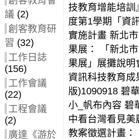
創客教育會
技教育增能培訓』
議
(2)
度第1學期「資
創客教育研
實施計畫 新北市
習
(32)
果展： 「新北市
工作日誌
果展」展攤說明會(1
(156)
資訊科技教育成
工作會議
版)1090918
(22)
小_帆布內容 碧
工程會議
中看台灣看見美
(2)
教案徵選計畫：
廣達《游於