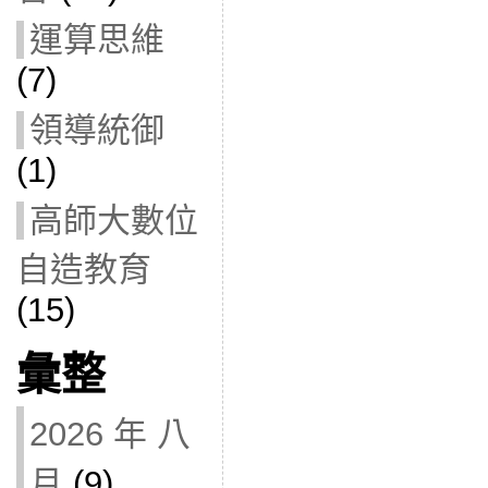
運算思維
(7)
領導統御
(1)
高師大數位
自造教育
(15)
彙整
2026 年 八
月
(9)