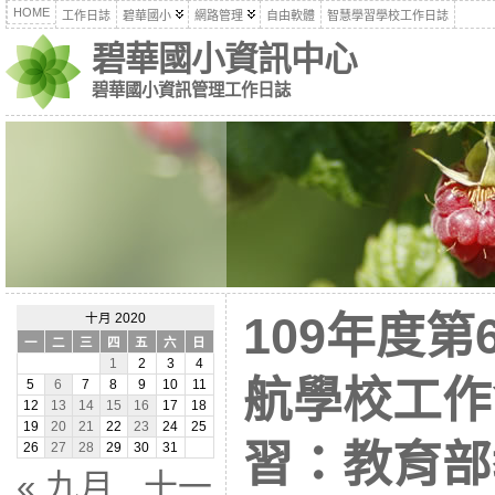
HOME
工作日誌
碧華國小
網路管理
自由軟體
智慧學習學校工作日誌
碧華國小資訊中心
碧華國小資訊管理工作日誌
109年度
十月 2020
一
二
三
四
五
六
日
1
2
3
4
航學校工作
5
6
7
8
9
10
11
12
13
14
15
16
17
18
19
20
21
22
23
24
25
習：教育部
26
27
28
29
30
31
« 九月
十一